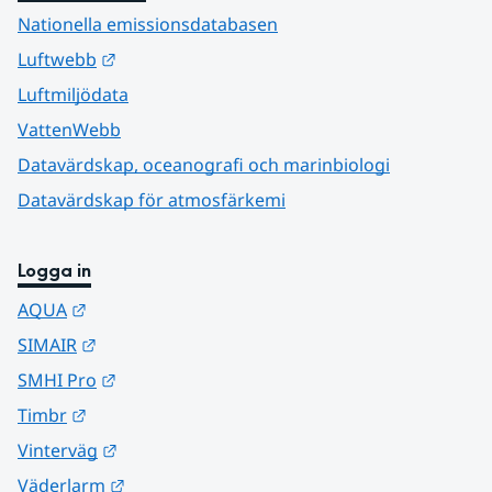
Nationella emissionsdatabasen
Länk till annan webbplats.
Luftwebb
Luftmiljödata
VattenWebb
Datavärdskap, oceanografi och marinbiologi
Datavärdskap för atmosfärkemi
Logga in
Länk till annan webbplats.
AQUA
Länk till annan webbplats.
SIMAIR
Länk till annan webbplats.
SMHI Pro
Länk till annan webbplats.
Timbr
Länk till annan webbplats.
Vinterväg
Länk till annan webbplats.
Väderlarm