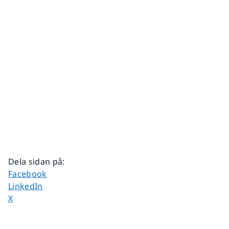
Dela sidan på
:
Dela sidan på
Facebook
Dela sidan på
LinkedIn
Dela sidan på
X