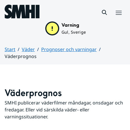
Hoppa till sidans innehåll
Meny
Varning
Gul, Sverige
Start
Väder
Prognoser och varningar
Väderprognos
Huvudinnehåll
Väderprognos
SMHI publicerar väderfilmer måndagar, onsdagar och 
fredagar. Eller vid särskilda väder- eller 
varningssituationer.