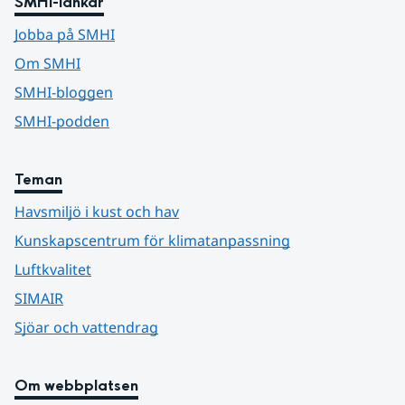
SMHI-länkar
Jobba på SMHI
Om SMHI
SMHI-bloggen
SMHI-podden
Teman
Havsmiljö i kust och hav
Kunskapscentrum för klimatanpassning
Luftkvalitet
SIMAIR
Sjöar och vattendrag
Om webbplatsen