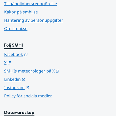
Tillgänglighetsredogörelse
Kakor på smhi.se
Hantering av personuppgifter
Om smhi.se
Följ SMHI
Länk till annan webbplats.
Facebook
Länk till annan webbplats.
X
Länk till annan webbplats.
SMHIs meteorologer på X
Länk till annan webbplats.
Linkedin
Länk till annan webbplats.
Instagram
Policy för sociala medier
Datavärdskap