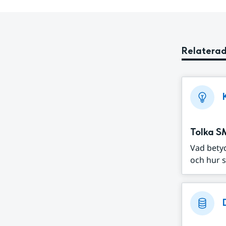
Relaterad
Tolka S
Vad bety
och hur s