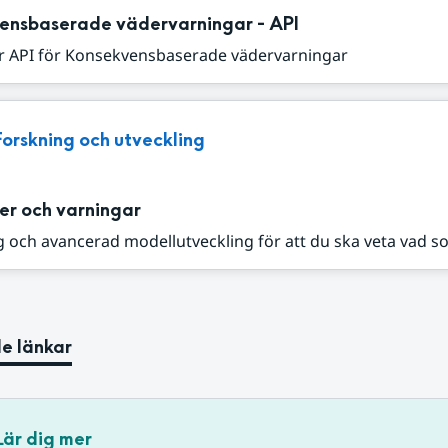
ensbaserade vädervarningar - API
r API för Konsekvensbaserade vädervarningar
Forskning och utveckling
er och varningar
 och avancerad modellutveckling för att du ska veta vad s
e länkar
Lär dig mer