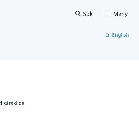
Sök
Meny
In English
 särskilda 