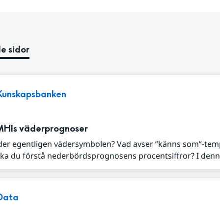
e sidor
Kunskapsbanken
MHIs väderprognoser
der egentligen vädersymbolen? Vad avser ”känns som”-tem
ka du förstå nederbördsprognosens procentsiffror? I denna
Data