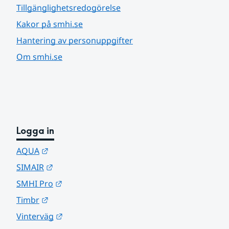
Tillgänglighetsredogörelse
Kakor på smhi.se
Hantering av personuppgifter
Om smhi.se
Logga in
Länk till annan webbplats.
AQUA
Länk till annan webbplats.
SIMAIR
Länk till annan webbplats.
SMHI Pro
Länk till annan webbplats.
Timbr
Länk till annan webbplats.
Vinterväg