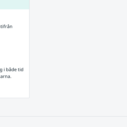
tifrån 
i både tid 
rarna.