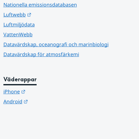
Nationella emissionsdatabasen
Länk till annan webbplats.
Luftwebb
Luftmiljödata
VattenWebb
Datavärdskap, oceanografi och marinbiologi
Datavärdskap för atmosfärkemi
Väderappar
Länk till annan webbplats.
iPhone
Länk till annan webbplats.
Android