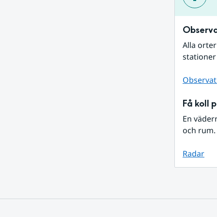
Observa
Alla orte
stationer
Observat
Få koll 
En väder
och rum. 
Radar