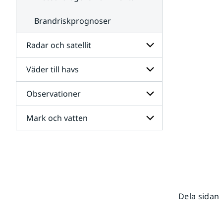
Brandriskprognoser
Radar och satellit
Väder till havs
Undersidor
för
Radar
Observationer
Undersidor
och
för
satellit
Väder
Mark och vatten
Undersidor
till
för
havs
Observationer
Undersidor
för
Mark
och
vatten
Dela sidan