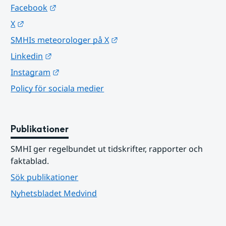
Länk till annan webbplats.
Facebook
Länk till annan webbplats.
X
Länk till annan webbplats.
SMHIs meteorologer på X
Länk till annan webbplats.
Linkedin
Länk till annan webbplats.
Instagram
Policy för sociala medier
Publikationer
SMHI ger regelbundet ut tidskrifter, rapporter och 
faktablad.
Sök publikationer
Nyhetsbladet Medvind