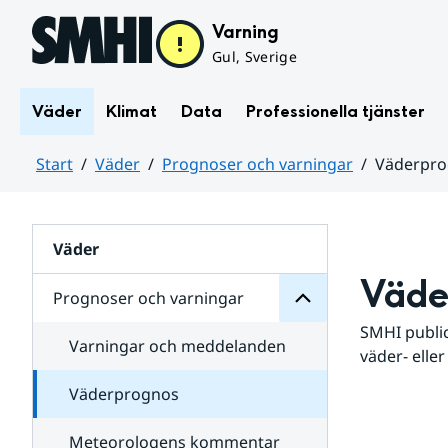
Hoppa till sidans innehåll
Varning
Gul, Sverige
Väder
Klimat
Data
Professionella tjänster
Start
Väder
Prognoser och varningar
Väderpr
varningar
och
Huvudinnehåll
Prognoser
för
Undersidor
Väder
Väde
Prognoser och varningar
SMHI public
Varningar och meddelanden
väder- eller
Väderprognos
Meteorologens kommentar