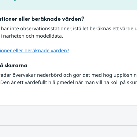
tioner eller beräknade värden?
r har inte observationsstationer, istället beräknas ett värde u
 i närheten och modelldata.
ioner eller beräknade värden?
på skurarna
radar övervakar nederbörd och gör det med hög upplösning 
Den är ett värdefullt hjälpmedel när man vill ha koll på sku