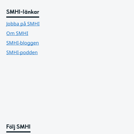
SMHI-länkar
Jobba på SMHI
Om SMHI
SMHI-bloggen
SMHI-podden
Följ SMHI