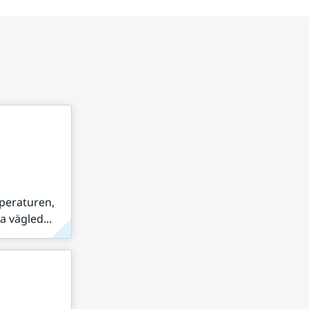
peraturen,
 vägled...