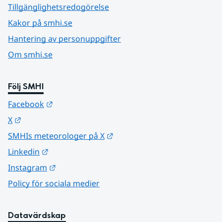
Tillgänglighetsredogörelse
Kakor på smhi.se
Hantering av personuppgifter
Om smhi.se
Följ SMHI
Länk till annan webbplats.
Facebook
Länk till annan webbplats.
X
Länk till annan webbplats.
SMHIs meteorologer på X
Länk till annan webbplats.
Linkedin
Länk till annan webbplats.
Instagram
Policy för sociala medier
Datavärdskap