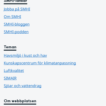
SMHI-länkar
Jobba på SMHI
Om SMHI
SMHI-bloggen
SMHI-podden
Teman
Havsmiljö i kust och hav
Kunskapscentrum för klimatanpassning
Luftkvalitet
SIMAIR
Sjöar och vattendrag
Om webbplatsen