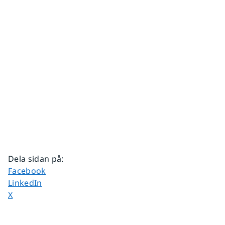
Dela sidan på
:
Dela sidan på
Facebook
Dela sidan på
LinkedIn
Dela sidan på
X