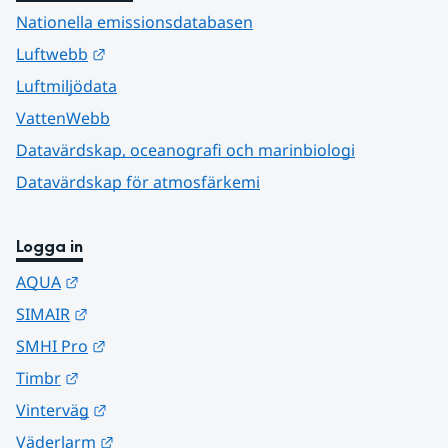
Nationella emissionsdatabasen
Länk till annan webbplats.
Luftwebb
Luftmiljödata
VattenWebb
Datavärdskap, oceanografi och marinbiologi
Datavärdskap för atmosfärkemi
Logga in
Länk till annan webbplats.
AQUA
Länk till annan webbplats.
SIMAIR
Länk till annan webbplats.
SMHI Pro
Länk till annan webbplats.
Timbr
Länk till annan webbplats.
Vinterväg
Länk till annan webbplats.
Väderlarm