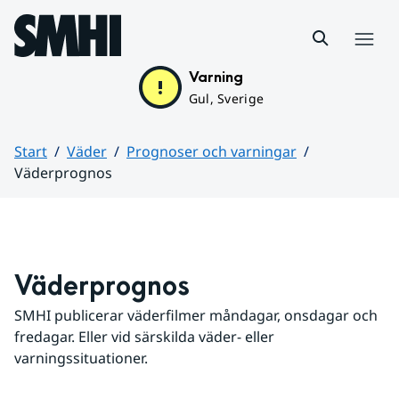
Hoppa till sidans innehåll
Meny
Varning
Gul, Sverige
Start
Väder
Prognoser och varningar
Väderprognos
Huvudinnehåll
Väderprognos
SMHI publicerar väderfilmer måndagar, onsdagar och 
fredagar. Eller vid särskilda väder- eller 
varningssituationer.