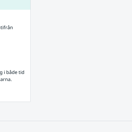
tifrån 
i både tid 
rarna.