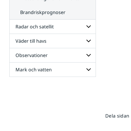
Brandriskprognoser
Radar och satellit
Väder till havs
Undersidor
för
Radar
Observationer
Undersidor
och
för
satellit
Väder
Mark och vatten
Undersidor
till
för
havs
Observationer
Undersidor
för
Mark
och
vatten
Dela sidan