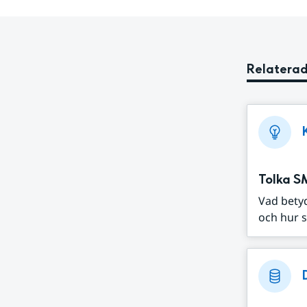
Relaterad
Tolka S
Vad bety
och hur s