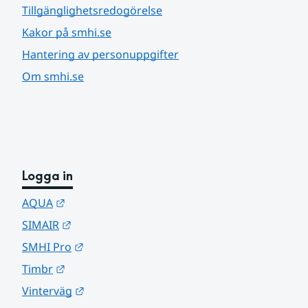
Tillgänglighetsredogörelse
Kakor på smhi.se
Hantering av personuppgifter
Om smhi.se
Logga in
Länk till annan webbplats.
AQUA
Länk till annan webbplats.
SIMAIR
Länk till annan webbplats.
SMHI Pro
Länk till annan webbplats.
Timbr
Länk till annan webbplats.
Vinterväg