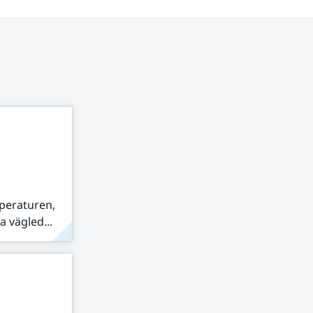
peraturen,
 vägled...