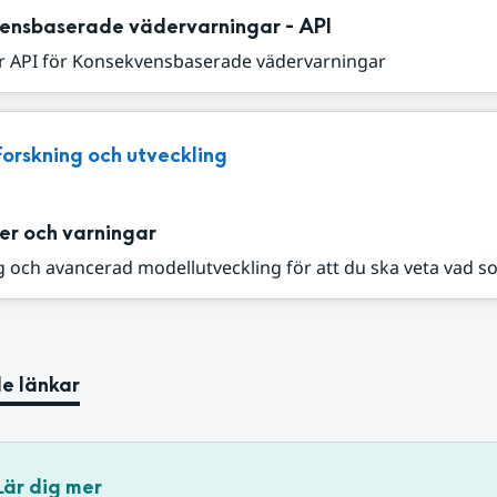
ensbaserade vädervarningar - API
r API för Konsekvensbaserade vädervarningar
Forskning och utveckling
er och varningar
 och avancerad modellutveckling för att du ska veta vad s
e länkar
Lär dig mer