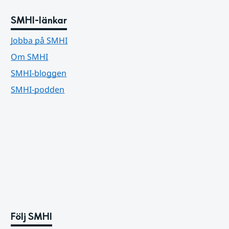
SMHI-länkar
Jobba på SMHI
Om SMHI
SMHI-bloggen
SMHI-podden
Följ SMHI