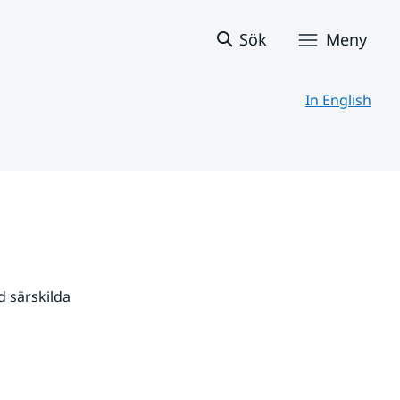
Sök
Meny
In English
 särskilda 