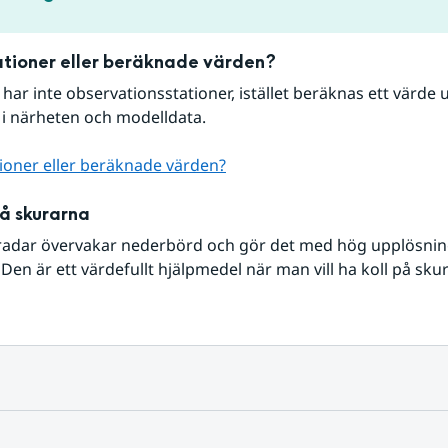
tioner eller beräknade värden?
r har inte observationsstationer, istället beräknas ett värde u
 i närheten och modelldata.
ioner eller beräknade värden?
på skurarna
radar övervakar nederbörd och gör det med hög upplösning 
Den är ett värdefullt hjälpmedel när man vill ha koll på sku