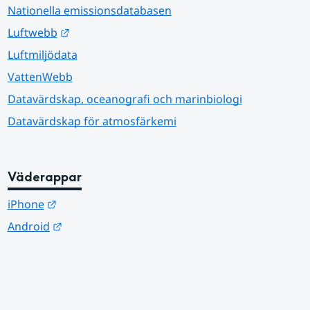
Nationella emissionsdatabasen
Länk till annan webbplats.
Luftwebb
Luftmiljödata
VattenWebb
Datavärdskap, oceanografi och marinbiologi
Datavärdskap för atmosfärkemi
Väderappar
Länk till annan webbplats.
iPhone
Länk till annan webbplats.
Android