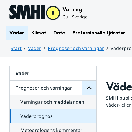
Hoppa till sidans innehåll
Varning
Gul, Sverige
Väder
Klimat
Data
Professionella tjänster
Start
Väder
Prognoser och varningar
Väderpr
varningar
och
Huvudinnehåll
Prognoser
för
Undersidor
Väder
Väde
Prognoser och varningar
SMHI public
Varningar och meddelanden
väder- eller
Väderprognos
Meteorologens kommentar