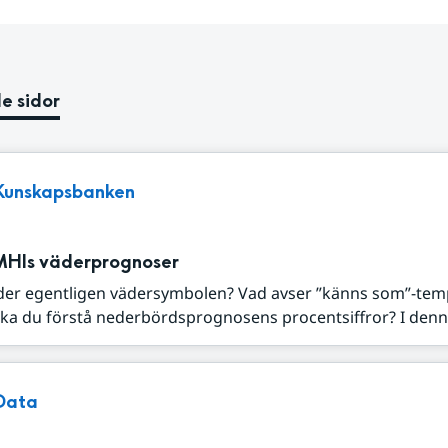
e sidor
Kunskapsbanken
MHIs väderprognoser
der egentligen vädersymbolen? Vad avser ”känns som”-tem
ka du förstå nederbördsprognosens procentsiffror? I denna
Data