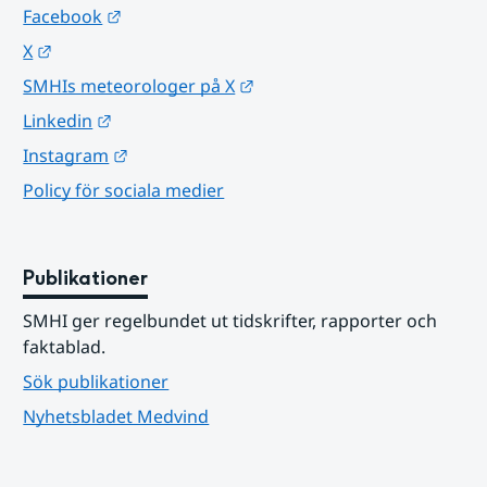
Länk till annan webbplats.
Facebook
Länk till annan webbplats.
X
Länk till annan webbplats.
SMHIs meteorologer på X
Länk till annan webbplats.
Linkedin
Länk till annan webbplats.
Instagram
Policy för sociala medier
Publikationer
SMHI ger regelbundet ut tidskrifter, rapporter och 
faktablad.
Sök publikationer
Nyhetsbladet Medvind