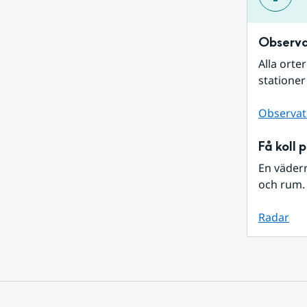
Observa
Alla orte
stationer
Observat
Få koll 
En väder
och rum. 
Radar