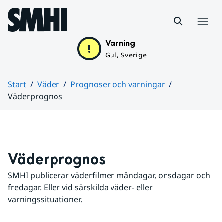
Hoppa till sidans innehåll
Meny
Varning
Gul, Sverige
Start
Väder
Prognoser och varningar
Väderprognos
Huvudinnehåll
Väderprognos
SMHI publicerar väderfilmer måndagar, onsdagar och 
fredagar. Eller vid särskilda väder- eller 
varningssituationer.