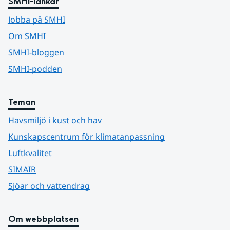
SMHI-länkar
Jobba på SMHI
Om SMHI
SMHI-bloggen
SMHI-podden
Teman
Havsmiljö i kust och hav
Kunskapscentrum för klimatanpassning
Luftkvalitet
SIMAIR
Sjöar och vattendrag
Om webbplatsen