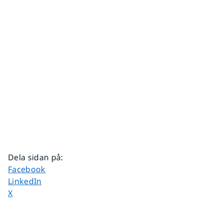
Dela sidan på
:
Dela sidan på
Facebook
Dela sidan på
LinkedIn
Dela sidan på
X