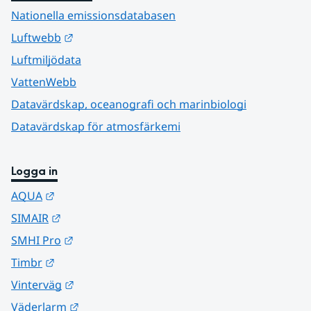
Nationella emissionsdatabasen
Länk till annan webbplats.
Luftwebb
Luftmiljödata
VattenWebb
Datavärdskap, oceanografi och marinbiologi
Datavärdskap för atmosfärkemi
Logga in
Länk till annan webbplats.
AQUA
Länk till annan webbplats.
SIMAIR
Länk till annan webbplats.
SMHI Pro
Länk till annan webbplats.
Timbr
Länk till annan webbplats.
Vinterväg
Länk till annan webbplats.
Väderlarm