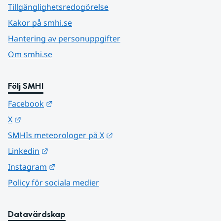
Tillgänglighetsredogörelse
Kakor på smhi.se
Hantering av personuppgifter
Om smhi.se
Följ SMHI
Länk till annan webbplats.
Facebook
Länk till annan webbplats.
X
Länk till annan webbplats.
SMHIs meteorologer på X
Länk till annan webbplats.
Linkedin
Länk till annan webbplats.
Instagram
Policy för sociala medier
Datavärdskap