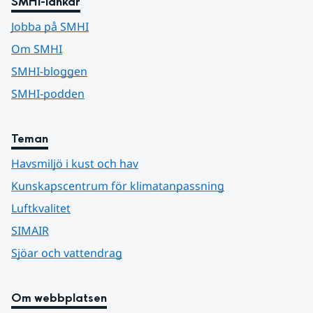
SMHI-länkar
Jobba på SMHI
Om SMHI
SMHI-bloggen
SMHI-podden
Teman
Havsmiljö i kust och hav
Kunskapscentrum för klimatanpassning
Luftkvalitet
SIMAIR
Sjöar och vattendrag
Om webbplatsen