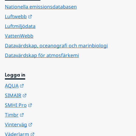
Nationella emissionsdatabasen
Länk till annan webbplats.
Luftwebb
Luftmiljödata
VattenWebb
Datavärdskap, oceanografi och marinbiologi
Datavärdskap för atmosfärkemi
Logga in
Länk till annan webbplats.
AQUA
Länk till annan webbplats.
SIMAIR
Länk till annan webbplats.
SMHI Pro
Länk till annan webbplats.
Timbr
Länk till annan webbplats.
Vinterväg
Länk till annan webbplats.
Väderlarm