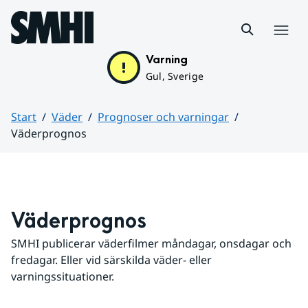
Hoppa till sidans innehåll
Meny
Varning
Gul, Sverige
Start
Väder
Prognoser och varningar
Väderprognos
Huvudinnehåll
Väderprognos
SMHI publicerar väderfilmer måndagar, onsdagar och 
fredagar. Eller vid särskilda väder- eller 
varningssituationer.