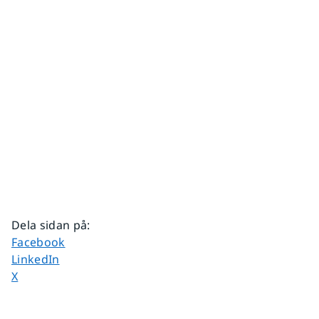
Dela sidan på
:
Dela sidan på
Facebook
Dela sidan på
LinkedIn
Dela sidan på
X