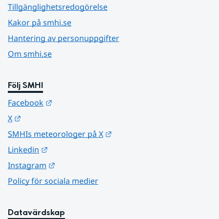
Tillgänglighetsredogörelse
Kakor på smhi.se
Hantering av personuppgifter
Om smhi.se
Följ SMHI
Länk till annan webbplats.
Facebook
Länk till annan webbplats.
X
Länk till annan webbplats.
SMHIs meteorologer på X
Länk till annan webbplats.
Linkedin
Länk till annan webbplats.
Instagram
Policy för sociala medier
Datavärdskap