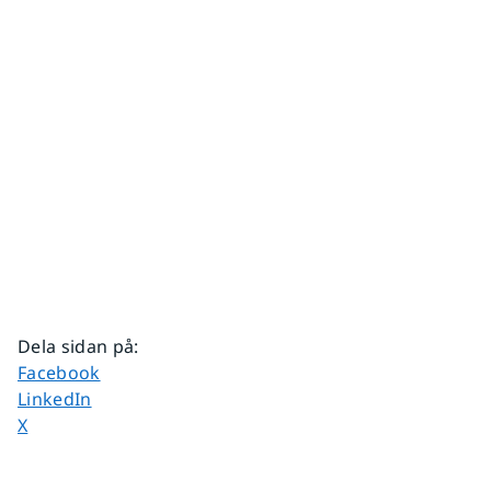
Dela sidan på
:
Dela sidan på
Facebook
Dela sidan på
LinkedIn
Dela sidan på
X