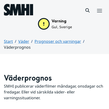
Hoppa till sidans innehåll
Meny
Varning
Gul, Sverige
Start
Väder
Prognoser och varningar
Väderprognos
Huvudinnehåll
Väderprognos
SMHI publicerar väderfilmer måndagar, onsdagar och 
fredagar. Eller vid särskilda väder- eller 
varningssituationer.