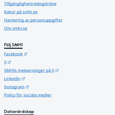
Tillgänglighetsredogörelse
Kakor på smhi.se
Hantering av personuppgifter
Om smhi.se
Följ SMHI
Länk till annan webbplats.
Facebook
Länk till annan webbplats.
X
Länk till annan webbplats.
SMHIs meteorologer på X
Länk till annan webbplats.
Linkedin
Länk till annan webbplats.
Instagram
Policy för sociala medier
Datavärdskap