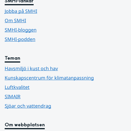
SMHI-länkar
Jobba på SMHI
Om SMHI
SMHI-bloggen
SMHI-podden
Teman
Havsmiljö i kust och hav
Kunskapscentrum för klimatanpassning
Luftkvalitet
SIMAIR
Sjöar och vattendrag
Om webbplatsen