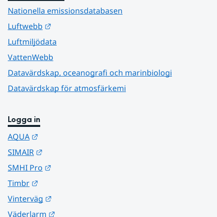
Nationella emissionsdatabasen
Länk till annan webbplats.
Luftwebb
Luftmiljödata
VattenWebb
Datavärdskap, oceanografi och marinbiologi
Datavärdskap för atmosfärkemi
Logga in
Länk till annan webbplats.
AQUA
Länk till annan webbplats.
SIMAIR
Länk till annan webbplats.
SMHI Pro
Länk till annan webbplats.
Timbr
Länk till annan webbplats.
Vinterväg
Länk till annan webbplats.
Väderlarm