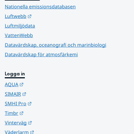
Nationella emissionsdatabasen
Länk till annan webbplats.
Luftwebb
Luftmiljödata
VattenWebb
Datavärdskap, oceanografi och marinbiologi
Datavärdskap för atmosfärkemi
Logga in
Länk till annan webbplats.
AQUA
Länk till annan webbplats.
SIMAIR
Länk till annan webbplats.
SMHI Pro
Länk till annan webbplats.
Timbr
Länk till annan webbplats.
Vinterväg
Länk till annan webbplats.
Väderlarm