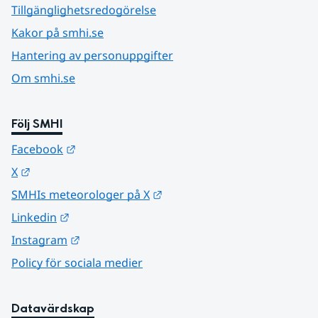
Tillgänglighetsredogörelse
Kakor på smhi.se
Hantering av personuppgifter
Om smhi.se
Följ SMHI
Länk till annan webbplats.
Facebook
Länk till annan webbplats.
X
Länk till annan webbplats.
SMHIs meteorologer på X
Länk till annan webbplats.
Linkedin
Länk till annan webbplats.
Instagram
Policy för sociala medier
Datavärdskap