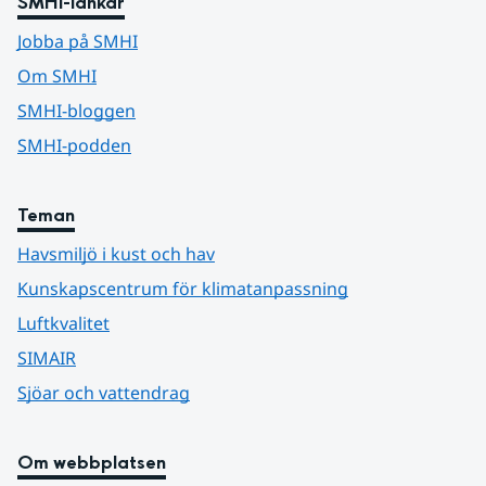
SMHI-länkar
Jobba på SMHI
Om SMHI
SMHI-bloggen
SMHI-podden
Teman
Havsmiljö i kust och hav
Kunskapscentrum för klimatanpassning
Luftkvalitet
SIMAIR
Sjöar och vattendrag
Om webbplatsen