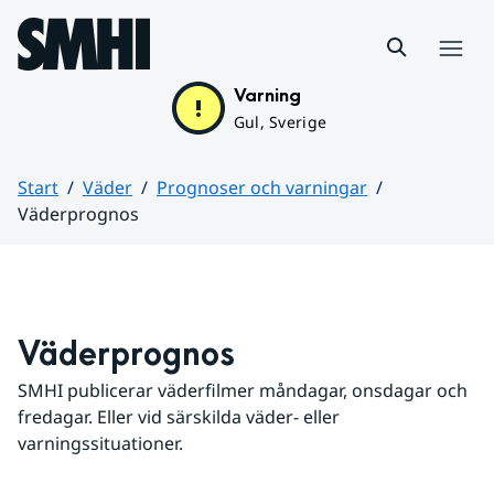
Hoppa till sidans innehåll
Meny
Varning
Gul, Sverige
Start
Väder
Prognoser och varningar
Väderprognos
Huvudinnehåll
Väderprognos
SMHI publicerar väderfilmer måndagar, onsdagar och 
fredagar. Eller vid särskilda väder- eller 
varningssituationer.