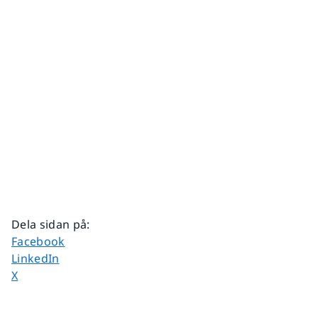
Dela sidan på
:
Dela sidan på
Facebook
Dela sidan på
LinkedIn
Dela sidan på
X