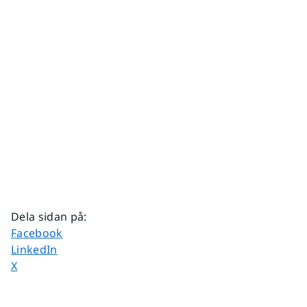
Dela sidan på
:
Dela sidan på
Facebook
Dela sidan på
LinkedIn
Dela sidan på
X