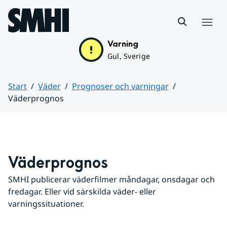
Hoppa till sidans innehåll
Meny
Varning
Gul, Sverige
Start
Väder
Prognoser och varningar
Väderprognos
Huvudinnehåll
Väderprognos
SMHI publicerar väderfilmer måndagar, onsdagar och 
fredagar. Eller vid särskilda väder- eller 
varningssituationer.