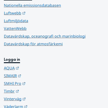
Nationella emissionsdatabasen
Länk till annan webbplats.
Luftwebb
Luftmiljödata
VattenWebb
Datavärdskap, oceanografi och marinbiologi
Datavärdskap för atmosfärkemi
Logga in
Länk till annan webbplats.
AQUA
Länk till annan webbplats.
SIMAIR
Länk till annan webbplats.
SMHI Pro
Länk till annan webbplats.
Timbr
Länk till annan webbplats.
Vinterväg
Länk till annan webbplats.
Väderlarm