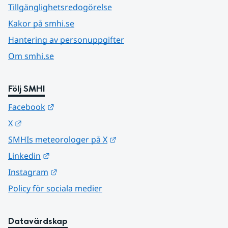
Tillgänglighetsredogörelse
Kakor på smhi.se
Hantering av personuppgifter
Om smhi.se
Följ SMHI
Länk till annan webbplats.
Facebook
Länk till annan webbplats.
X
Länk till annan webbplats.
SMHIs meteorologer på X
Länk till annan webbplats.
Linkedin
Länk till annan webbplats.
Instagram
Policy för sociala medier
Datavärdskap