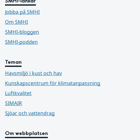
SMHI-länkar
Jobba på SMHI
Om SMHI
SMHI-bloggen
SMHI-podden
Teman
Havsmiljö i kust och hav
Kunskapscentrum för klimatanpassning
Luftkvalitet
SIMAIR
Sjöar och vattendrag
Om webbplatsen