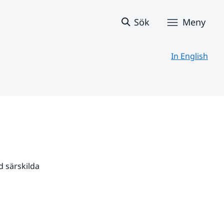
Sök
Meny
In English
 särskilda 