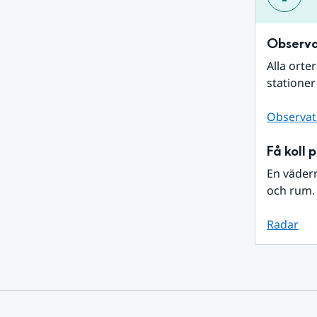
Observa
Alla orte
stationer
Observat
Få koll 
En väder
och rum. 
Radar