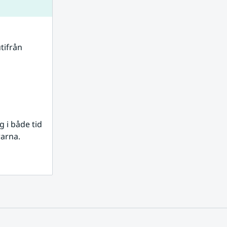
tifrån 
i både tid 
rarna.