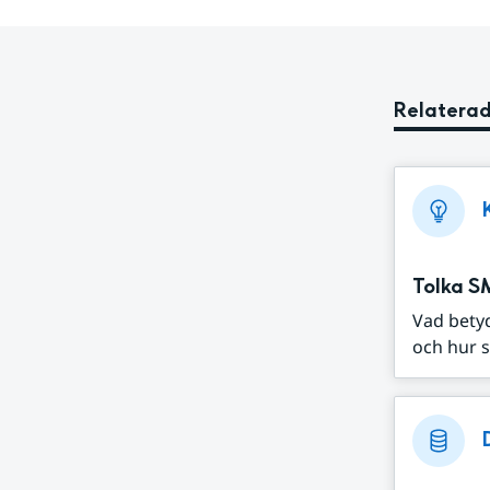
Relaterad
Tolka S
Vad bety
och hur s