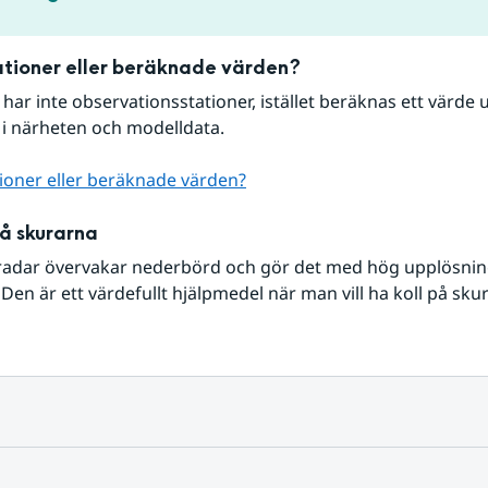
tioner eller beräknade värden?
r har inte observationsstationer, istället beräknas ett värde u
 i närheten och modelldata.
ioner eller beräknade värden?
på skurarna
radar övervakar nederbörd och gör det med hög upplösning 
Den är ett värdefullt hjälpmedel när man vill ha koll på sku