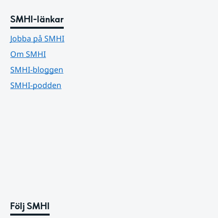
SMHI-länkar
Jobba på SMHI
Om SMHI
SMHI-bloggen
SMHI-podden
Följ SMHI