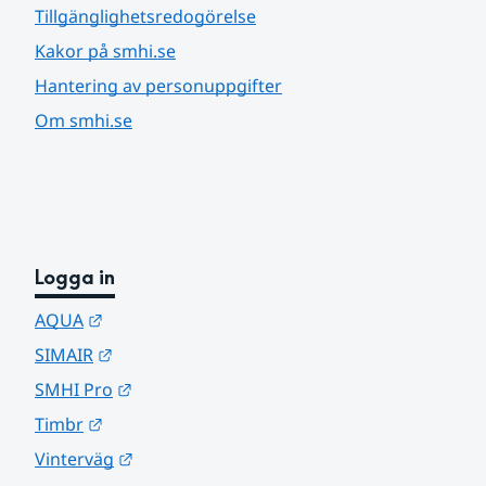
Tillgänglighetsredogörelse
Kakor på smhi.se
Hantering av personuppgifter
Om smhi.se
Logga in
Länk till annan webbplats.
AQUA
Länk till annan webbplats.
SIMAIR
Länk till annan webbplats.
SMHI Pro
Länk till annan webbplats.
Timbr
Länk till annan webbplats.
Vinterväg