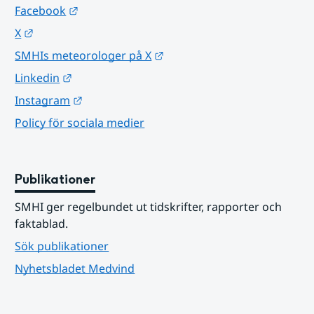
Länk till annan webbplats.
Facebook
Länk till annan webbplats.
X
Länk till annan webbplats.
SMHIs meteorologer på X
Länk till annan webbplats.
Linkedin
Länk till annan webbplats.
Instagram
Policy för sociala medier
Publikationer
SMHI ger regelbundet ut tidskrifter, rapporter och 
faktablad.
Sök publikationer
Nyhetsbladet Medvind