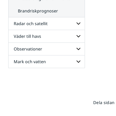
Brandriskprognoser
Radar och satellit
Väder till havs
Undersidor
för
Radar
Observationer
Undersidor
och
för
satellit
Väder
Mark och vatten
Undersidor
till
för
havs
Observationer
Undersidor
för
Mark
och
vatten
Dela sidan