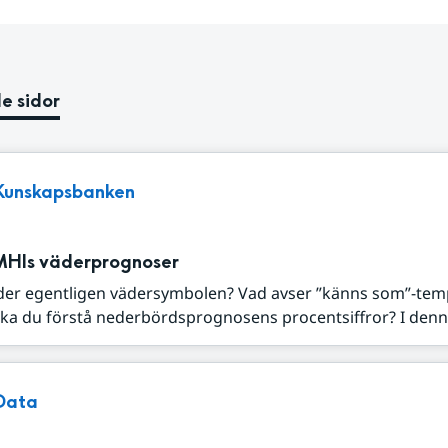
e sidor
Kunskapsbanken
MHIs väderprognoser
der egentligen vädersymbolen? Vad avser ”känns som”-tem
ka du förstå nederbördsprognosens procentsiffror? I denna
Data