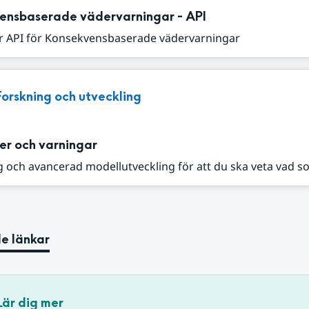
ensbaserade vädervarningar - API
r API för Konsekvensbaserade vädervarningar
Forskning och utveckling
er och varningar
 och avancerad modellutveckling för att du ska veta vad s
e länkar
Lär dig mer