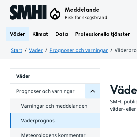
Hoppa till sidans innehåll
Meddelande
Risk för skogsbrand
Väder
Klimat
Data
Professionella tjänster
Start
Väder
Prognoser och varningar
Väderpr
varningar
och
Huvudinnehåll
Prognoser
för
Undersidor
Väder
Väde
Prognoser och varningar
SMHI public
Varningar och meddelanden
väder- eller
Väderprognos
Meteorologens kommentar