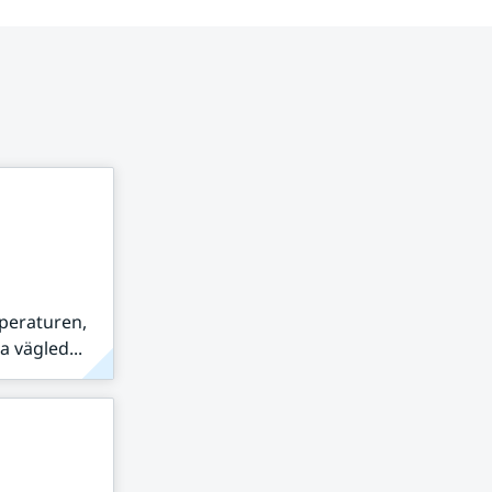
peraturen,
 vägled...