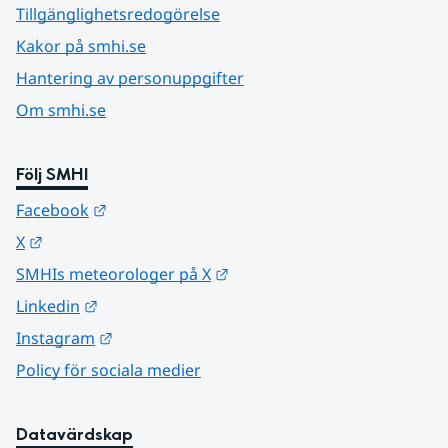
Tillgänglighetsredogörelse
Kakor på smhi.se
Hantering av personuppgifter
Om smhi.se
Följ SMHI
Länk till annan webbplats.
Facebook
Länk till annan webbplats.
X
Länk till annan webbplats.
SMHIs meteorologer på X
Länk till annan webbplats.
Linkedin
Länk till annan webbplats.
Instagram
Policy för sociala medier
Datavärdskap