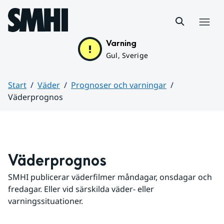
Hoppa till sidans innehåll
Meny
Varning
Gul, Sverige
Start
Väder
Prognoser och varningar
Väderprognos
Huvudinnehåll
Väderprognos
SMHI publicerar väderfilmer måndagar, onsdagar och 
fredagar. Eller vid särskilda väder- eller 
varningssituationer.