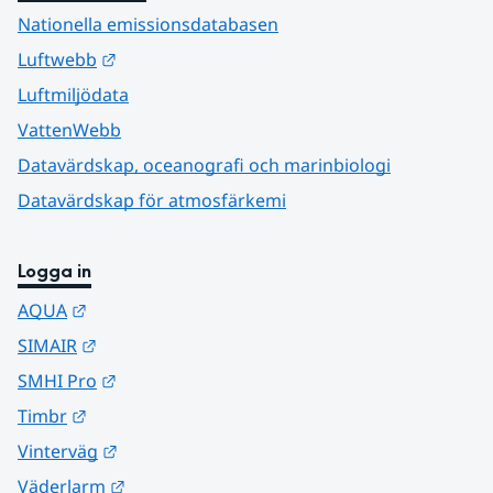
Nationella emissionsdatabasen
Länk till annan webbplats.
Luftwebb
Luftmiljödata
VattenWebb
Datavärdskap, oceanografi och marinbiologi
Datavärdskap för atmosfärkemi
Logga in
Länk till annan webbplats.
AQUA
Länk till annan webbplats.
SIMAIR
Länk till annan webbplats.
SMHI Pro
Länk till annan webbplats.
Timbr
Länk till annan webbplats.
Vinterväg
Länk till annan webbplats.
Väderlarm