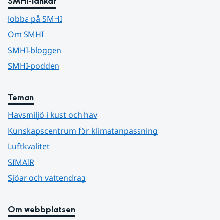
SMHI-länkar
Jobba på SMHI
Om SMHI
SMHI-bloggen
SMHI-podden
Teman
Havsmiljö i kust och hav
Kunskapscentrum för klimatanpassning
Luftkvalitet
SIMAIR
Sjöar och vattendrag
Om webbplatsen