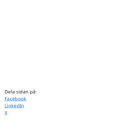
Dela sidan på
:
Dela sidan på
Facebook
Dela sidan på
LinkedIn
Dela sidan på
X