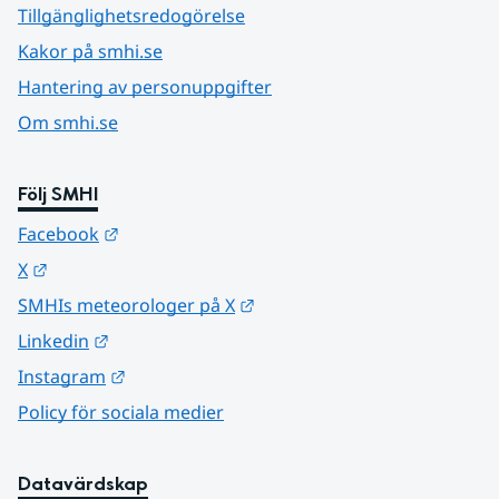
Tillgänglighetsredogörelse
Kakor på smhi.se
Hantering av personuppgifter
Om smhi.se
Följ SMHI
Länk till annan webbplats.
Facebook
Länk till annan webbplats.
X
Länk till annan webbplats.
SMHIs meteorologer på X
Länk till annan webbplats.
Linkedin
Länk till annan webbplats.
Instagram
Policy för sociala medier
Datavärdskap