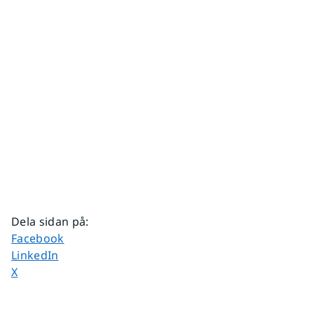
Dela sidan på
:
Dela sidan på
Facebook
Dela sidan på
LinkedIn
Dela sidan på
X