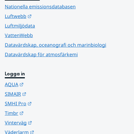
Nationella emissionsdatabasen
Länk till annan webbplats.
Luftwebb
Luftmiljödata
VattenWebb
Datavärdskap, oceanografi och marinbiologi
Datavärdskap för atmosfärkemi
Logga in
Länk till annan webbplats.
AQUA
Länk till annan webbplats.
SIMAIR
Länk till annan webbplats.
SMHI Pro
Länk till annan webbplats.
Timbr
Länk till annan webbplats.
Vinterväg
Länk till annan webbplats.
Väderlarm