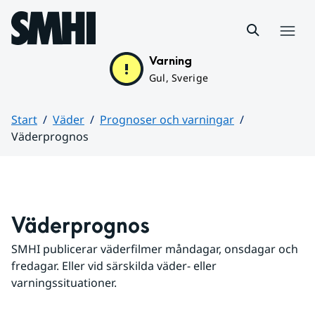
Hoppa till sidans innehåll
Meny
Varning
Gul, Sverige
Start
Väder
Prognoser och varningar
Väderprognos
Huvudinnehåll
Väderprognos
SMHI publicerar väderfilmer måndagar, onsdagar och 
fredagar. Eller vid särskilda väder- eller 
varningssituationer.