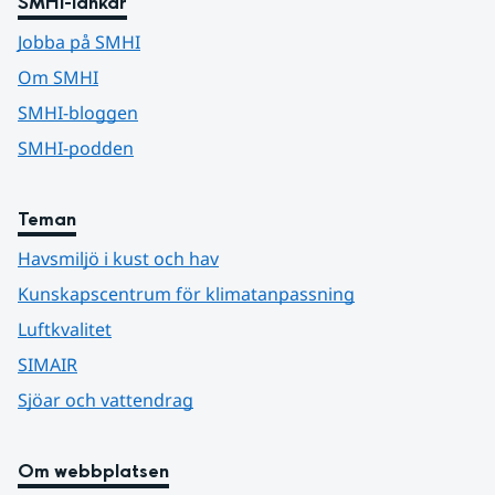
SMHI-länkar
Jobba på SMHI
Om SMHI
SMHI-bloggen
SMHI-podden
Teman
Havsmiljö i kust och hav
Kunskapscentrum för klimatanpassning
Luftkvalitet
SIMAIR
Sjöar och vattendrag
Om webbplatsen