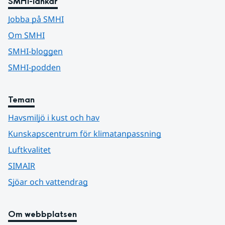
SMHI-länkar
Jobba på SMHI
Om SMHI
SMHI-bloggen
SMHI-podden
Teman
Havsmiljö i kust och hav
Kunskapscentrum för klimatanpassning
Luftkvalitet
SIMAIR
Sjöar och vattendrag
Om webbplatsen