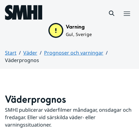
Hoppa till sidans innehåll
Meny
Varning
Gul, Sverige
Start
Väder
Prognoser och varningar
Väderprognos
Huvudinnehåll
Väderprognos
SMHI publicerar väderfilmer måndagar, onsdagar och 
fredagar. Eller vid särskilda väder- eller 
varningssituationer.