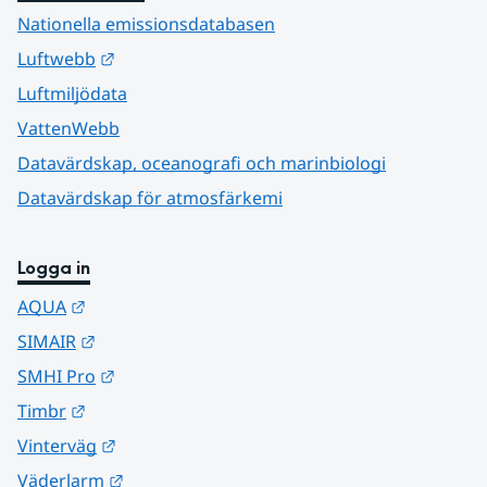
Nationella emissionsdatabasen
Länk till annan webbplats.
Luftwebb
Luftmiljödata
VattenWebb
Datavärdskap, oceanografi och marinbiologi
Datavärdskap för atmosfärkemi
Logga in
Länk till annan webbplats.
AQUA
Länk till annan webbplats.
SIMAIR
Länk till annan webbplats.
SMHI Pro
Länk till annan webbplats.
Timbr
Länk till annan webbplats.
Vinterväg
Länk till annan webbplats.
Väderlarm