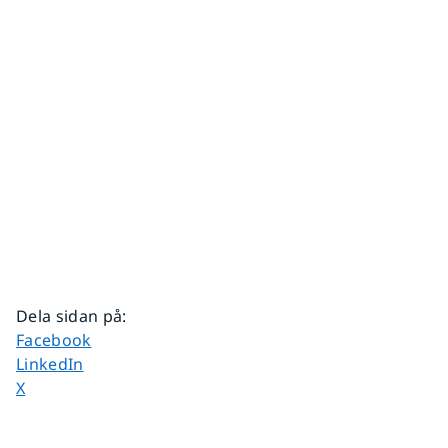
Dela sidan på
:
Dela sidan på
Facebook
Dela sidan på
LinkedIn
Dela sidan på
X