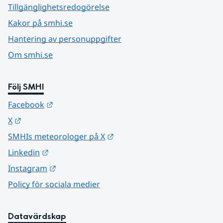
Tillgänglighetsredogörelse
Kakor på smhi.se
Hantering av personuppgifter
Om smhi.se
Följ SMHI
Länk till annan webbplats.
Facebook
Länk till annan webbplats.
X
Länk till annan webbplats.
SMHIs meteorologer på X
Länk till annan webbplats.
Linkedin
Länk till annan webbplats.
Instagram
Policy för sociala medier
Datavärdskap