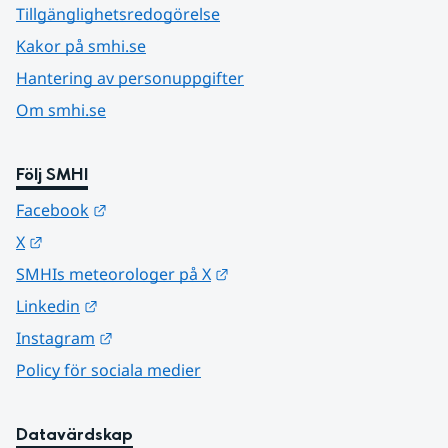
Tillgänglighetsredogörelse
Kakor på smhi.se
Hantering av personuppgifter
Om smhi.se
Följ SMHI
Länk till annan webbplats.
Facebook
Länk till annan webbplats.
X
Länk till annan webbplats.
SMHIs meteorologer på X
Länk till annan webbplats.
Linkedin
Länk till annan webbplats.
Instagram
Policy för sociala medier
Datavärdskap