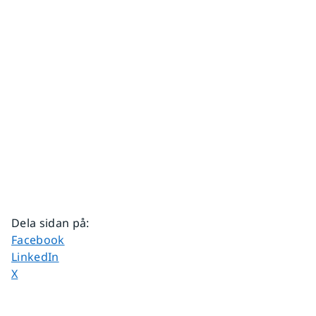
Dela sidan på
:
Dela sidan på
Facebook
Dela sidan på
LinkedIn
Dela sidan på
X