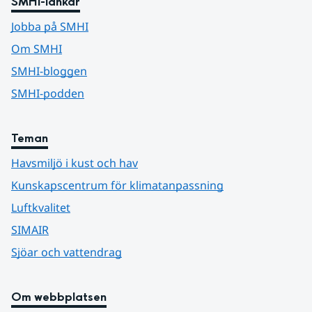
SMHI-länkar
Jobba på SMHI
Om SMHI
SMHI-bloggen
SMHI-podden
Teman
Havsmiljö i kust och hav
Kunskapscentrum för klimatanpassning
Luftkvalitet
SIMAIR
Sjöar och vattendrag
Om webbplatsen