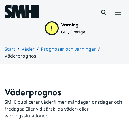
Hoppa till sidans innehåll
Meny
Varning
Gul, Sverige
Start
Väder
Prognoser och varningar
Väderprognos
Huvudinnehåll
Väderprognos
SMHI publicerar väderfilmer måndagar, onsdagar och 
fredagar. Eller vid särskilda väder- eller 
varningssituationer.