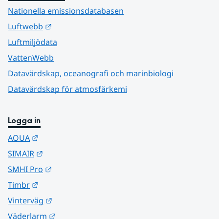
Nationella emissionsdatabasen
Länk till annan webbplats.
Luftwebb
Luftmiljödata
VattenWebb
Datavärdskap, oceanografi och marinbiologi
Datavärdskap för atmosfärkemi
Logga in
Länk till annan webbplats.
AQUA
Länk till annan webbplats.
SIMAIR
Länk till annan webbplats.
SMHI Pro
Länk till annan webbplats.
Timbr
Länk till annan webbplats.
Vinterväg
Länk till annan webbplats.
Väderlarm