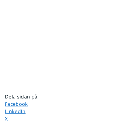
Dela sidan på
:
Dela sidan på
Facebook
Dela sidan på
LinkedIn
Dela sidan på
X