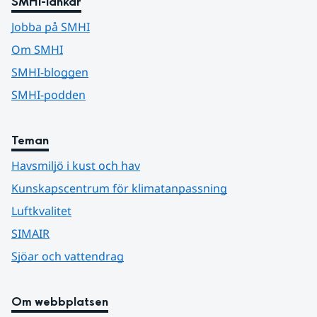
SMHI-länkar
Jobba på SMHI
Om SMHI
SMHI-bloggen
SMHI-podden
Teman
Havsmiljö i kust och hav
Kunskapscentrum för klimatanpassning
Luftkvalitet
SIMAIR
Sjöar och vattendrag
Om webbplatsen