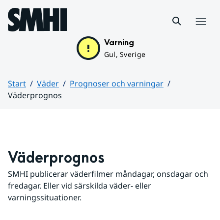
Hoppa till sidans innehåll
Meny
Varning
Gul, Sverige
Start
Väder
Prognoser och varningar
Väderprognos
Huvudinnehåll
Väderprognos
SMHI publicerar väderfilmer måndagar, onsdagar och 
fredagar. Eller vid särskilda väder- eller 
varningssituationer.