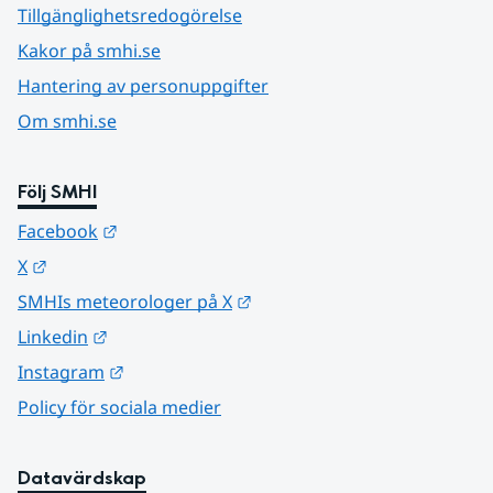
Tillgänglighetsredogörelse
Kakor på smhi.se
Hantering av personuppgifter
Om smhi.se
Följ SMHI
Länk till annan webbplats.
Facebook
Länk till annan webbplats.
X
Länk till annan webbplats.
SMHIs meteorologer på X
Länk till annan webbplats.
Linkedin
Länk till annan webbplats.
Instagram
Policy för sociala medier
Datavärdskap