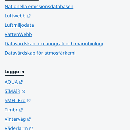
Nationella emissionsdatabasen
Länk till annan webbplats.
Luftwebb
Luftmiljödata
VattenWebb
Datavärdskap, oceanografi och marinbiologi
Datavärdskap för atmosfärkemi
Logga in
Länk till annan webbplats.
AQUA
Länk till annan webbplats.
SIMAIR
Länk till annan webbplats.
SMHI Pro
Länk till annan webbplats.
Timbr
Länk till annan webbplats.
Vinterväg
Länk till annan webbplats.
Väderlarm