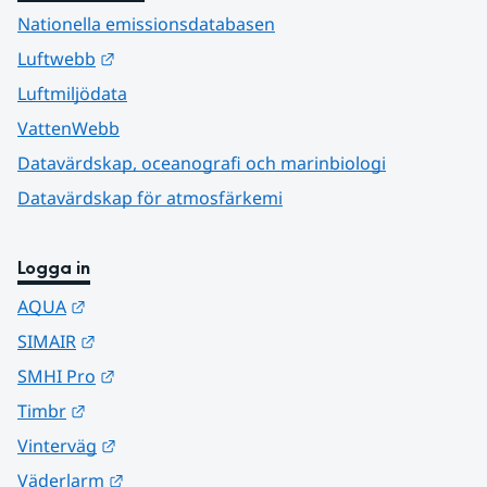
Nationella emissionsdatabasen
Länk till annan webbplats.
Luftwebb
Luftmiljödata
VattenWebb
Datavärdskap, oceanografi och marinbiologi
Datavärdskap för atmosfärkemi
Logga in
Länk till annan webbplats.
AQUA
Länk till annan webbplats.
SIMAIR
Länk till annan webbplats.
SMHI Pro
Länk till annan webbplats.
Timbr
Länk till annan webbplats.
Vinterväg
Länk till annan webbplats.
Väderlarm