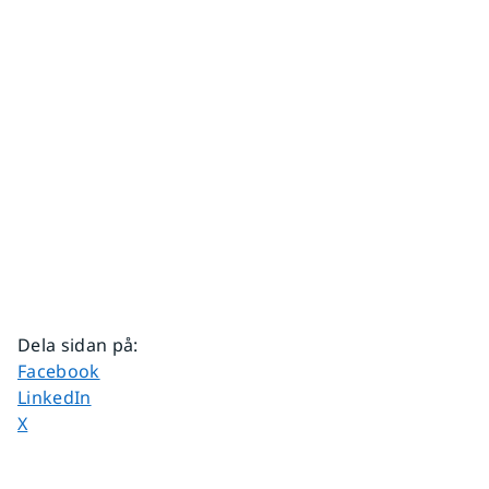
Dela sidan på
:
Dela sidan på
Facebook
Dela sidan på
LinkedIn
Dela sidan på
X