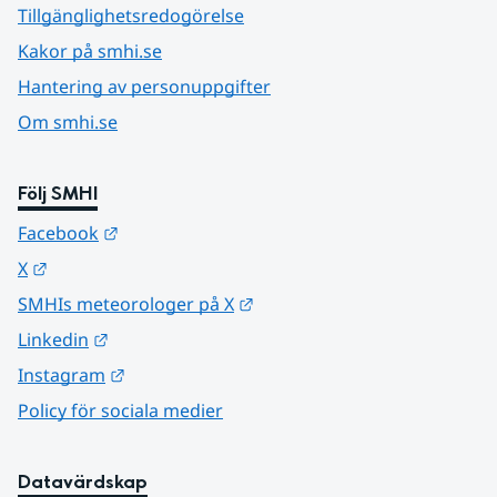
Tillgänglighetsredogörelse
Kakor på smhi.se
Hantering av personuppgifter
Om smhi.se
Följ SMHI
Länk till annan webbplats.
Facebook
Länk till annan webbplats.
X
Länk till annan webbplats.
SMHIs meteorologer på X
Länk till annan webbplats.
Linkedin
Länk till annan webbplats.
Instagram
Policy för sociala medier
Datavärdskap