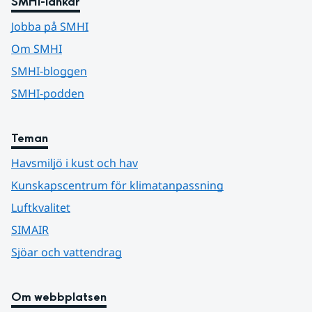
SMHI-länkar
Jobba på SMHI
Om SMHI
SMHI-bloggen
SMHI-podden
Teman
Havsmiljö i kust och hav
Kunskapscentrum för klimatanpassning
Luftkvalitet
SIMAIR
Sjöar och vattendrag
Om webbplatsen