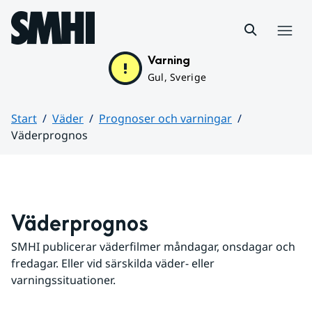
Hoppa till sidans innehåll
Meny
Varning
Gul, Sverige
Start
Väder
Prognoser och varningar
Väderprognos
Huvudinnehåll
Väderprognos
SMHI publicerar väderfilmer måndagar, onsdagar och 
fredagar. Eller vid särskilda väder- eller 
varningssituationer.