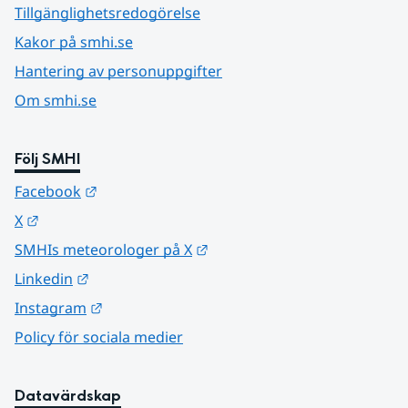
Tillgänglighetsredogörelse
Kakor på smhi.se
Hantering av personuppgifter
Om smhi.se
Följ SMHI
Länk till annan webbplats.
Facebook
Länk till annan webbplats.
X
Länk till annan webbplats.
SMHIs meteorologer på X
Länk till annan webbplats.
Linkedin
Länk till annan webbplats.
Instagram
Policy för sociala medier
Datavärdskap