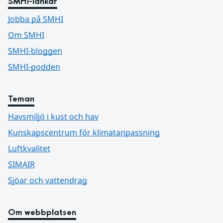
SMHI-länkar
Jobba på SMHI
Om SMHI
SMHI-bloggen
SMHI-podden
Teman
Havsmiljö i kust och hav
Kunskapscentrum för klimatanpassning
Luftkvalitet
SIMAIR
Sjöar och vattendrag
Om webbplatsen