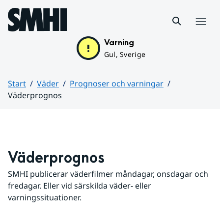
Hoppa till sidans innehåll
Meny
Varning
Gul, Sverige
Start
Väder
Prognoser och varningar
Väderprognos
Huvudinnehåll
Väderprognos
SMHI publicerar väderfilmer måndagar, onsdagar och 
fredagar. Eller vid särskilda väder- eller 
varningssituationer.