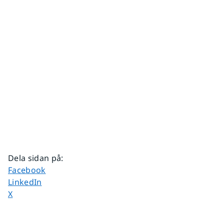
Dela sidan på
:
Dela sidan på
Facebook
Dela sidan på
LinkedIn
Dela sidan på
X