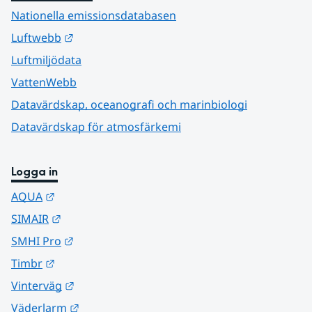
Nationella emissionsdatabasen
Länk till annan webbplats.
Luftwebb
Luftmiljödata
VattenWebb
Datavärdskap, oceanografi och marinbiologi
Datavärdskap för atmosfärkemi
Logga in
Länk till annan webbplats.
AQUA
Länk till annan webbplats.
SIMAIR
Länk till annan webbplats.
SMHI Pro
Länk till annan webbplats.
Timbr
Länk till annan webbplats.
Vinterväg
Länk till annan webbplats.
Väderlarm