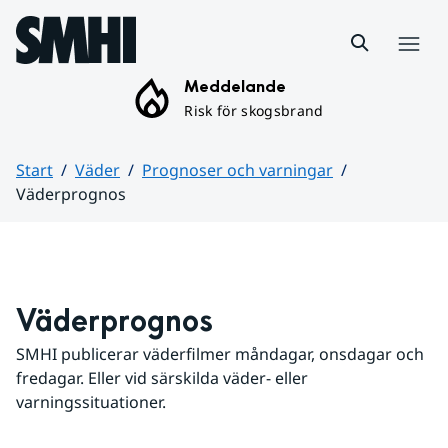
Hoppa till sidans innehåll
Meny
Meddelande
Risk för skogsbrand
Start
Väder
Prognoser och varningar
Väderprognos
Huvudinnehåll
Väderprognos
SMHI publicerar väderfilmer måndagar, onsdagar och 
fredagar. Eller vid särskilda väder- eller 
varningssituationer.