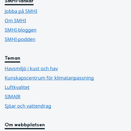
SMHI-länkar
Jobba på SMHI
Om SMHI
SMHI-bloggen
SMHI-podden
Teman
Havsmiljö i kust och hav
Kunskapscentrum för klimatanpassning
Luftkvalitet
SIMAIR
Sjöar och vattendrag
Om webbplatsen