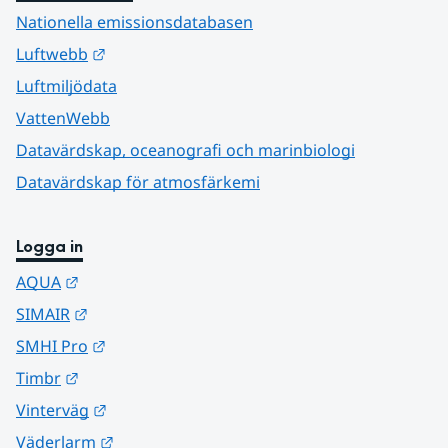
Nationella emissionsdatabasen
Länk till annan webbplats.
Luftwebb
Luftmiljödata
VattenWebb
Datavärdskap, oceanografi och marinbiologi
Datavärdskap för atmosfärkemi
Logga in
Länk till annan webbplats.
AQUA
Länk till annan webbplats.
SIMAIR
Länk till annan webbplats.
SMHI Pro
Länk till annan webbplats.
Timbr
Länk till annan webbplats.
Vinterväg
Länk till annan webbplats.
Väderlarm