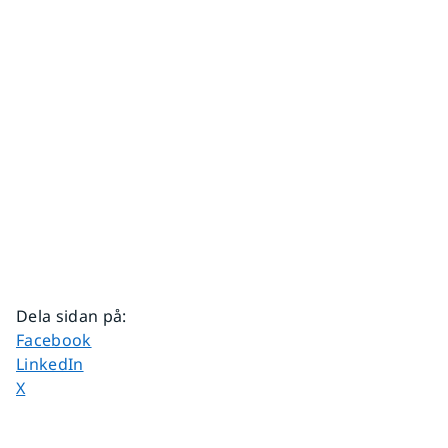
Dela sidan på
:
Dela sidan på
Facebook
Dela sidan på
LinkedIn
Dela sidan på
X