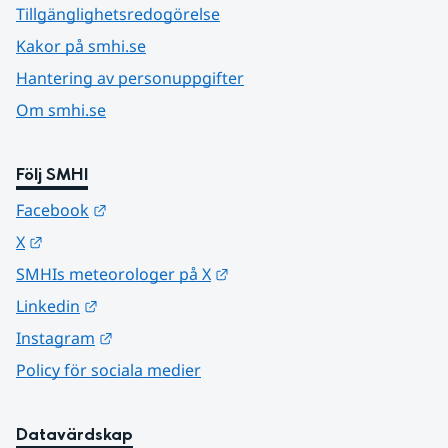
Tillgänglighetsredogörelse
Kakor på smhi.se
Hantering av personuppgifter
Om smhi.se
Följ SMHI
Länk till annan webbplats.
Facebook
Länk till annan webbplats.
X
Länk till annan webbplats.
SMHIs meteorologer på X
Länk till annan webbplats.
Linkedin
Länk till annan webbplats.
Instagram
Policy för sociala medier
Datavärdskap