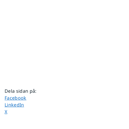
Dela sidan på
:
Dela sidan på
Facebook
Dela sidan på
LinkedIn
Dela sidan på
X