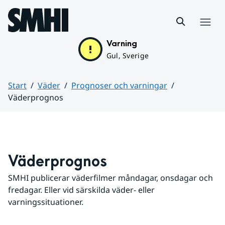
Hoppa till sidans innehåll
Meny
Varning
Gul, Sverige
Start
Väder
Prognoser och varningar
Väderprognos
Huvudinnehåll
Väderprognos
SMHI publicerar väderfilmer måndagar, onsdagar och 
fredagar. Eller vid särskilda väder- eller 
varningssituationer.