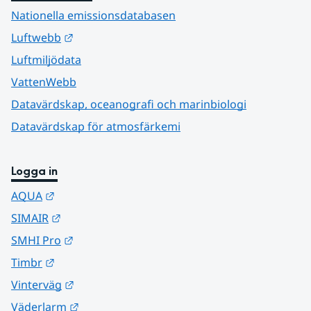
Nationella emissionsdatabasen
Länk till annan webbplats.
Luftwebb
Luftmiljödata
VattenWebb
Datavärdskap, oceanografi och marinbiologi
Datavärdskap för atmosfärkemi
Logga in
Länk till annan webbplats.
AQUA
Länk till annan webbplats.
SIMAIR
Länk till annan webbplats.
SMHI Pro
Länk till annan webbplats.
Timbr
Länk till annan webbplats.
Vinterväg
Länk till annan webbplats.
Väderlarm