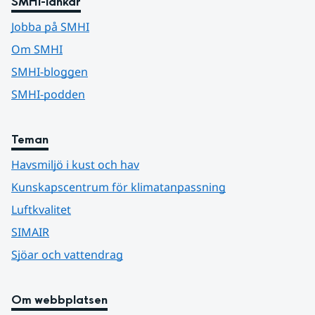
SMHI-länkar
Jobba på SMHI
Om SMHI
SMHI-bloggen
SMHI-podden
Teman
Havsmiljö i kust och hav
Kunskapscentrum för klimatanpassning
Luftkvalitet
SIMAIR
Sjöar och vattendrag
Om webbplatsen