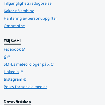
Tillgänglighetsredogörelse
Kakor på smhi.se
Hantering av personuppgifter
Om smhi.se
Följ SMHI
Länk till annan webbplats.
Facebook
Länk till annan webbplats.
X
Länk till annan webbplats.
SMHIs meteorologer på X
Länk till annan webbplats.
Linkedin
Länk till annan webbplats.
Instagram
Policy för sociala medier
Datavärdskap