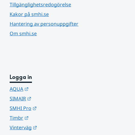
Tillgänglighetsredogörelse
Kakor på smhi.se
Hantering av personuppgifter
Om smhi.se
Logga in
Länk till annan webbplats.
AQUA
Länk till annan webbplats.
SIMAIR
Länk till annan webbplats.
SMHI Pro
Länk till annan webbplats.
Timbr
Länk till annan webbplats.
Vinterväg