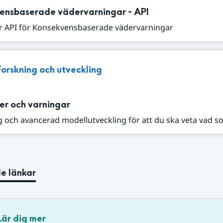
ensbaserade vädervarningar - API
r API för Konsekvensbaserade vädervarningar
Forskning och utveckling
er och varningar
 och avancerad modellutveckling för att du ska veta vad s
e länkar
Lär dig mer