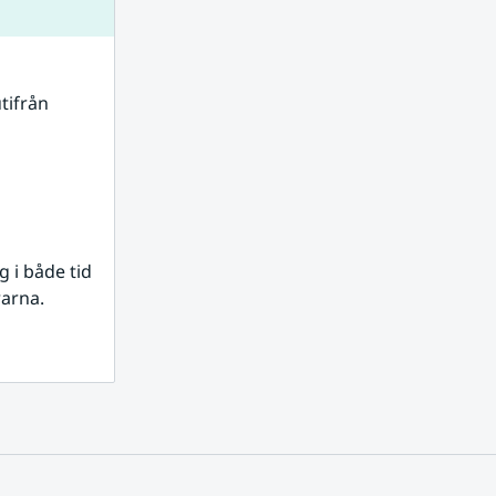
tifrån 
i både tid 
rarna.