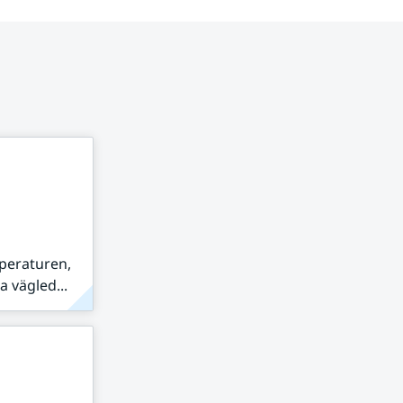
peraturen,
 vägled...