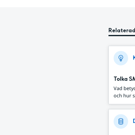
Relaterad
Tolka S
Vad bety
och hur s