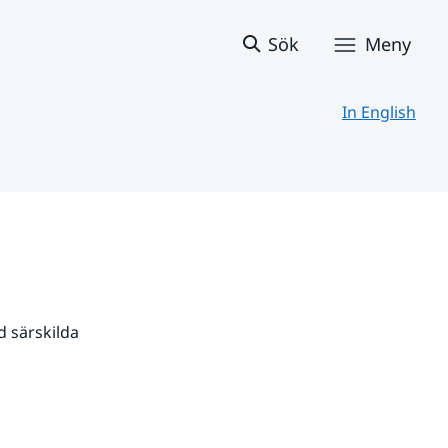
Sök
Meny
In English
 särskilda 