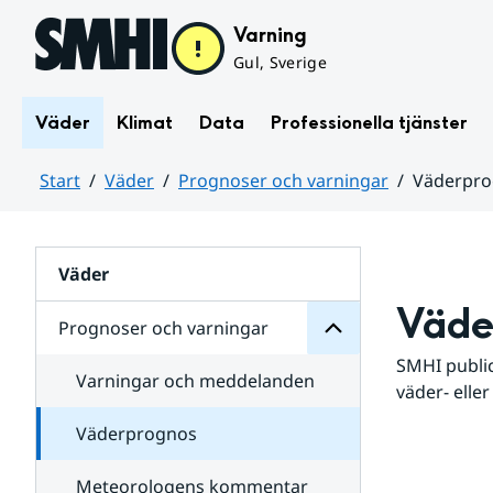
Hoppa till sidans innehåll
Varning
Gul, Sverige
Väder
Klimat
Data
Professionella tjänster
Start
Väder
Prognoser och varningar
Väderpr
varningar
och
Huvudinnehåll
Prognoser
för
Undersidor
Väder
Väde
Prognoser och varningar
SMHI public
Varningar och meddelanden
väder- eller
Väderprognos
Meteorologens kommentar