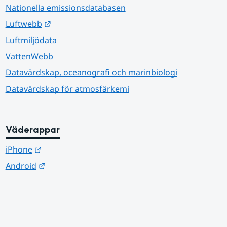
Nationella emissionsdatabasen
Länk till annan webbplats.
Luftwebb
Luftmiljödata
VattenWebb
Datavärdskap, oceanografi och marinbiologi
Datavärdskap för atmosfärkemi
Väderappar
Länk till annan webbplats.
iPhone
Länk till annan webbplats.
Android