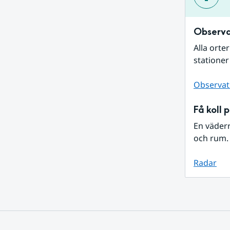
Observa
Alla orte
stationer
Observat
Få koll 
En väder
och rum. 
Radar