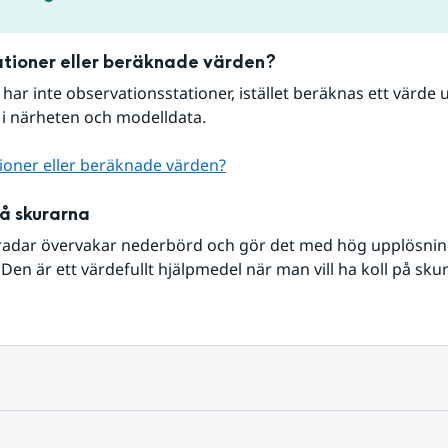
tioner eller beräknade värden?
r har inte observationsstationer, istället beräknas ett värde u
 i närheten och modelldata.
ioner eller beräknade värden?
på skurarna
radar övervakar nederbörd och gör det med hög upplösning 
Den är ett värdefullt hjälpmedel när man vill ha koll på sku