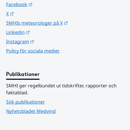
Länk till annan webbplats.
Facebook
Länk till annan webbplats.
X
Länk till annan webbplats.
SMHIs meteorologer på X
Länk till annan webbplats.
Linkedin
Länk till annan webbplats.
Instagram
Policy för sociala medier
Publikationer
SMHI ger regelbundet ut tidskrifter, rapporter och 
faktablad.
Sök publikationer
Nyhetsbladet Medvind