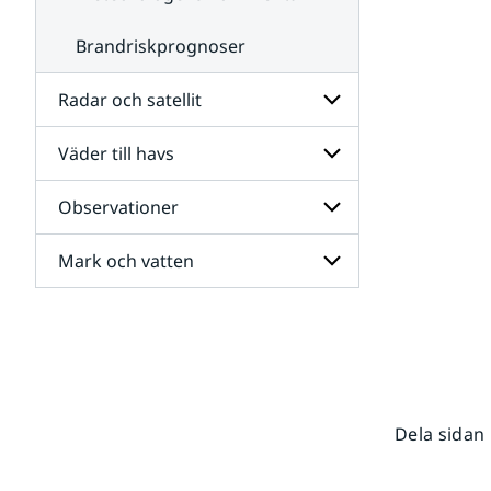
Brandriskprognoser
Radar och satellit
Väder till havs
Undersidor
för
Radar
Observationer
Undersidor
och
för
satellit
Väder
Mark och vatten
Undersidor
till
för
havs
Observationer
Undersidor
för
Mark
och
vatten
Dela sidan