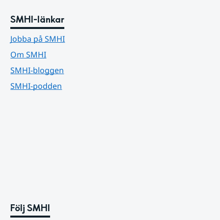
SMHI-länkar
Jobba på SMHI
Om SMHI
SMHI-bloggen
SMHI-podden
Följ SMHI