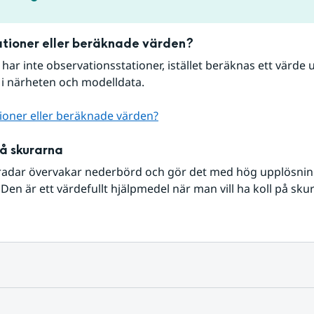
tioner eller beräknade värden?
r har inte observationsstationer, istället beräknas ett värde u
 i närheten och modelldata.
ioner eller beräknade värden?
på skurarna
radar övervakar nederbörd och gör det med hög upplösning 
Den är ett värdefullt hjälpmedel när man vill ha koll på sku