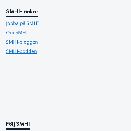
SMHI-länkar
Jobba på SMHI
Om SMHI
SMHI-bloggen
SMHI-podden
Följ SMHI