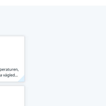
peraturen,
 vägled...