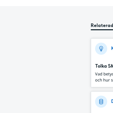
Relaterad
Tolka S
Vad bety
och hur s