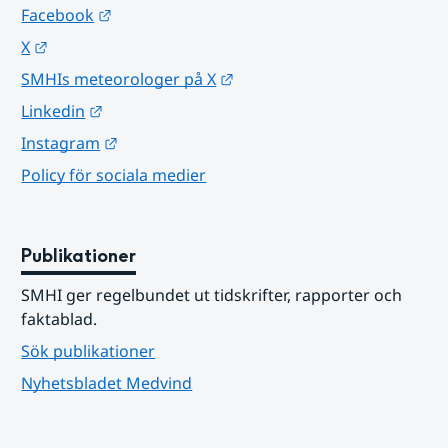
Länk till annan webbplats.
Facebook
Länk till annan webbplats.
X
Länk till annan webbplats.
SMHIs meteorologer på X
Länk till annan webbplats.
Linkedin
Länk till annan webbplats.
Instagram
Policy för sociala medier
Publikationer
SMHI ger regelbundet ut tidskrifter, rapporter och 
faktablad.
Sök publikationer
Nyhetsbladet Medvind