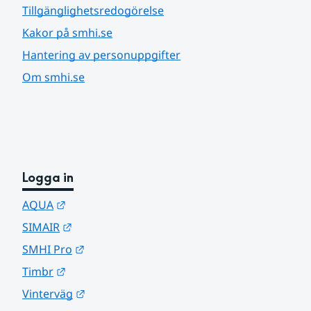
Tillgänglighetsredogörelse
Kakor på smhi.se
Hantering av personuppgifter
Om smhi.se
Logga in
Länk till annan webbplats.
AQUA
Länk till annan webbplats.
SIMAIR
Länk till annan webbplats.
SMHI Pro
Länk till annan webbplats.
Timbr
Länk till annan webbplats.
Vinterväg