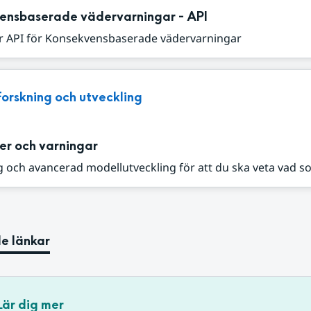
ensbaserade vädervarningar - API
r API för Konsekvensbaserade vädervarningar
Forskning och utveckling
er och varningar
 och avancerad modellutveckling för att du ska veta vad s
e länkar
Lär dig mer