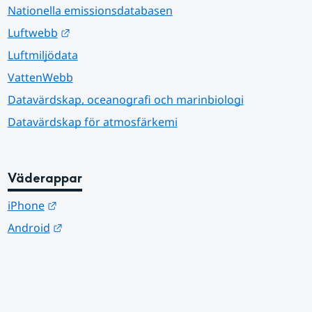
Nationella emissionsdatabasen
Länk till annan webbplats.
Luftwebb
Luftmiljödata
VattenWebb
Datavärdskap, oceanografi och marinbiologi
Datavärdskap för atmosfärkemi
Väderappar
Länk till annan webbplats.
iPhone
Länk till annan webbplats.
Android