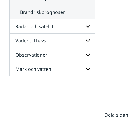
Brandriskprognoser
Radar och satellit
Väder till havs
Undersidor
för
Radar
Observationer
Undersidor
och
för
satellit
Väder
Mark och vatten
Undersidor
till
för
havs
Observationer
Undersidor
för
Mark
och
vatten
Dela sidan