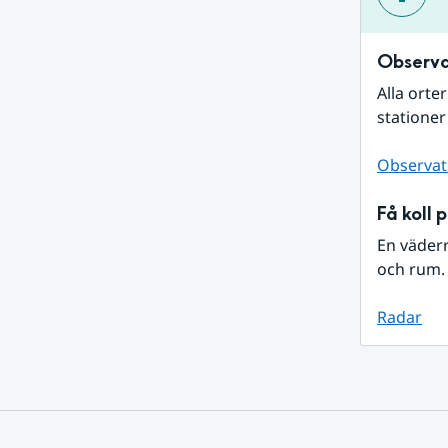
Observa
Alla orte
stationer
Observat
Få koll 
En väder
och rum. 
Radar