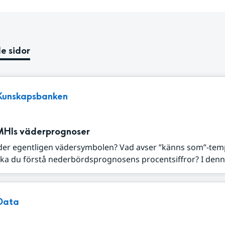
e sidor
Kunskapsbanken
MHIs väderprognoser
der egentligen vädersymbolen? Vad avser ”känns som”-tem
ka du förstå nederbördsprognosens procentsiffror? I denna
Data