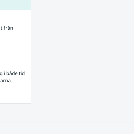
tifrån 
i både tid 
rarna.