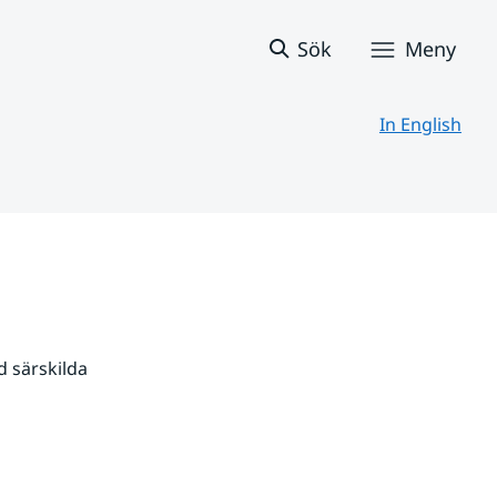
Sök
Meny
In English
 särskilda 