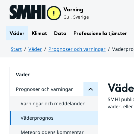
Hoppa till sidans innehåll
Varning
Gul, Sverige
Väder
Klimat
Data
Professionella tjänster
Start
Väder
Prognoser och varningar
Väderpr
varningar
och
Huvudinnehåll
Prognoser
för
Undersidor
Väder
Väde
Prognoser och varningar
SMHI public
Varningar och meddelanden
väder- eller
Väderprognos
Meteorologens kommentar