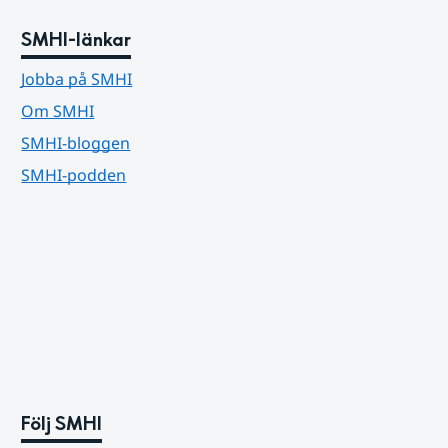
SMHI-länkar
Jobba på SMHI
Om SMHI
SMHI-bloggen
SMHI-podden
Följ SMHI