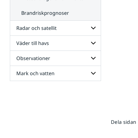
Brandriskprognoser
Radar och satellit
Väder till havs
Undersidor
för
Radar
Observationer
Undersidor
och
för
satellit
Väder
Mark och vatten
Undersidor
till
för
havs
Observationer
Undersidor
för
Mark
och
vatten
Dela sidan