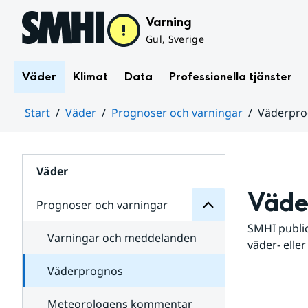
Hoppa till sidans innehåll
Varning
Gul, Sverige
Väder
Klimat
Data
Professionella tjänster
Start
Väder
Prognoser och varningar
Väderpr
varningar
och
Huvudinnehåll
Prognoser
för
Undersidor
Väder
Väde
Prognoser och varningar
SMHI public
Varningar och meddelanden
väder- eller
Väderprognos
Meteorologens kommentar