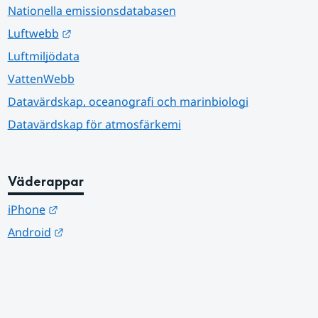
Nationella emissionsdatabasen
Länk till annan webbplats.
Luftwebb
Luftmiljödata
VattenWebb
Datavärdskap, oceanografi och marinbiologi
Datavärdskap för atmosfärkemi
Väderappar
Länk till annan webbplats.
iPhone
Länk till annan webbplats.
Android