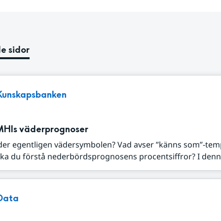
e sidor
Kunskapsbanken
MHIs väderprognoser
der egentligen vädersymbolen? Vad avser ”känns som”-tem
ka du förstå nederbördsprognosens procentsiffror? I denna
Data