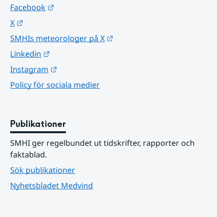
Länk till annan webbplats.
Facebook
Länk till annan webbplats.
X
Länk till annan webbplats.
SMHIs meteorologer på X
Länk till annan webbplats.
Linkedin
Länk till annan webbplats.
Instagram
Policy för sociala medier
Publikationer
SMHI ger regelbundet ut tidskrifter, rapporter och 
faktablad.
Sök publikationer
Nyhetsbladet Medvind