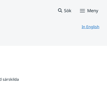
Sök
Meny
In English
 särskilda 