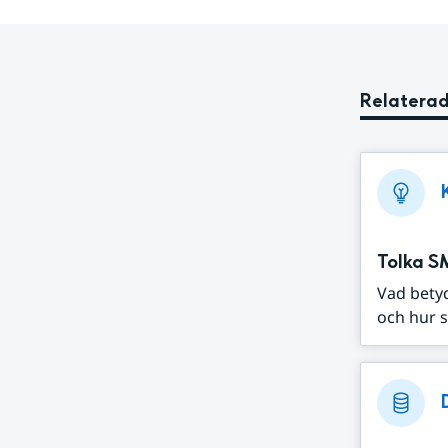
Relaterad
Tolka S
Vad bety
och hur s