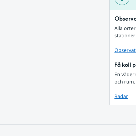
Observa
Alla orte
stationer
Observat
Få koll 
En väder
och rum. 
Radar