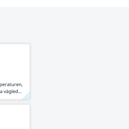
peraturen,
 vägled...