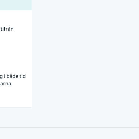
tifrån 
i både tid 
rarna.