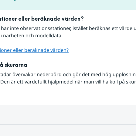
tioner eller beräknade värden?
r har inte observationsstationer, istället beräknas ett värde u
 i närheten och modelldata.
ioner eller beräknade värden?
på skurarna
radar övervakar nederbörd och gör det med hög upplösning 
Den är ett värdefullt hjälpmedel när man vill ha koll på sku