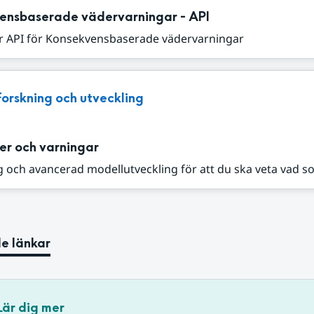
ensbaserade vädervarningar - API
r API för Konsekvensbaserade vädervarningar
Forskning och utveckling
er och varningar
 och avancerad modellutveckling för att du ska veta vad s
e länkar
Lär dig mer