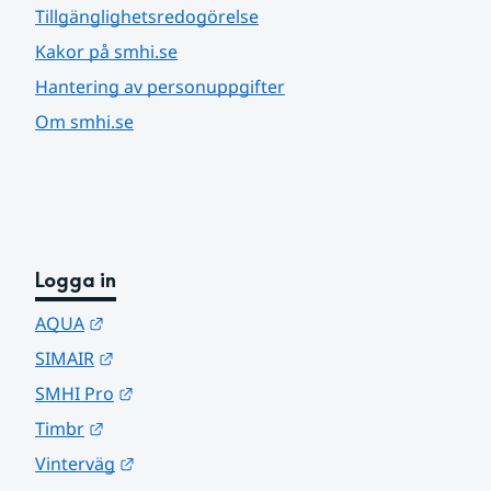
Tillgänglighetsredogörelse
Kakor på smhi.se
Hantering av personuppgifter
Om smhi.se
Logga in
Länk till annan webbplats.
AQUA
Länk till annan webbplats.
SIMAIR
Länk till annan webbplats.
SMHI Pro
Länk till annan webbplats.
Timbr
Länk till annan webbplats.
Vinterväg