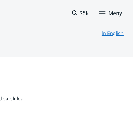
Sök
Meny
In English
 särskilda 