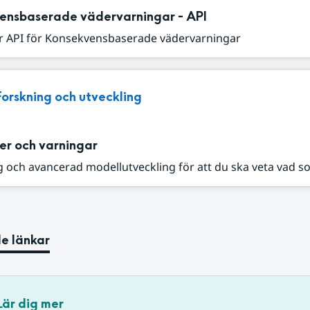
ensbaserade vädervarningar - API
r API för Konsekvensbaserade vädervarningar
Forskning och utveckling
er och varningar
 och avancerad modellutveckling för att du ska veta vad s
e länkar
Lär dig mer