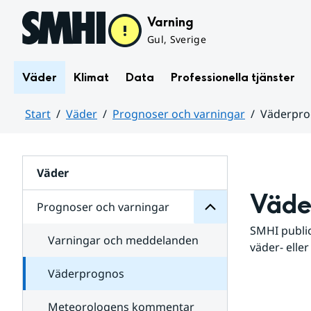
Hoppa till sidans innehåll
Varning
Gul, Sverige
Väder
Klimat
Data
Professionella tjänster
Start
Väder
Prognoser och varningar
Väderpr
varningar
och
Huvudinnehåll
Prognoser
för
Undersidor
Väder
Väde
Prognoser och varningar
SMHI public
Varningar och meddelanden
väder- eller
Väderprognos
Meteorologens kommentar