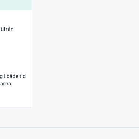
tifrån 
i både tid 
rarna.