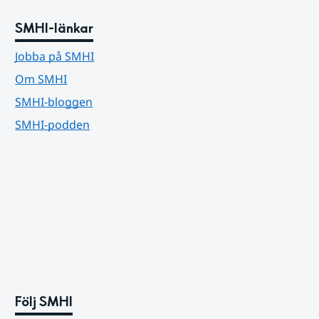
SMHI-länkar
Jobba på SMHI
Om SMHI
SMHI-bloggen
SMHI-podden
Följ SMHI