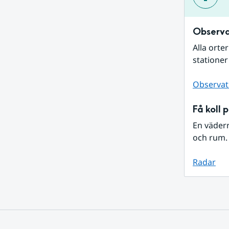
Observa
Alla orte
stationer
Observat
Få koll 
En väder
och rum. 
Radar