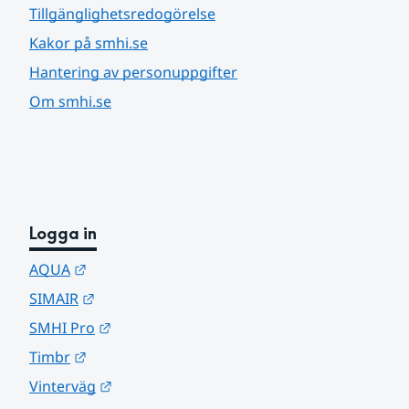
Tillgänglighetsredogörelse
Kakor på smhi.se
Hantering av personuppgifter
Om smhi.se
Logga in
Länk till annan webbplats.
AQUA
Länk till annan webbplats.
SIMAIR
Länk till annan webbplats.
SMHI Pro
Länk till annan webbplats.
Timbr
Länk till annan webbplats.
Vinterväg