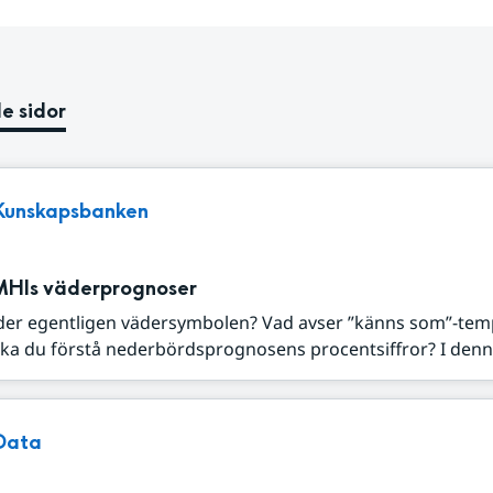
e sidor
Kunskapsbanken
MHIs väderprognoser
der egentligen vädersymbolen? Vad avser ”känns som”-tem
ka du förstå nederbördsprognosens procentsiffror? I denna
Data