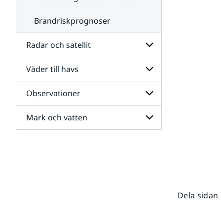
Brandriskprognoser
Radar och satellit
Väder till havs
Undersidor
för
Radar
Observationer
Undersidor
och
för
satellit
Väder
Mark och vatten
Undersidor
till
för
havs
Observationer
Undersidor
för
Mark
och
vatten
Dela sidan