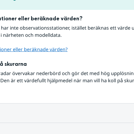
tioner eller beräknade värden?
r har inte observationsstationer, istället beräknas ett värde u
 i närheten och modelldata.
ioner eller beräknade värden?
på skurarna
radar övervakar nederbörd och gör det med hög upplösning 
Den är ett värdefullt hjälpmedel när man vill ha koll på sku