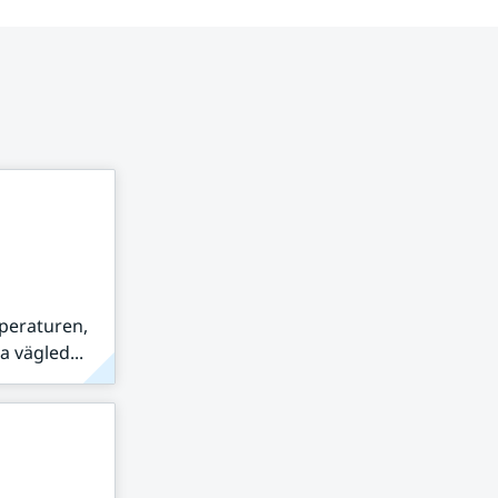
peraturen,
 vägled...