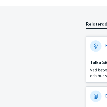
Relaterad
Tolka S
Vad bety
och hur s