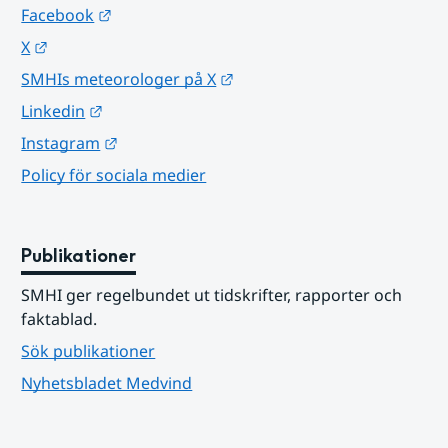
Länk till annan webbplats.
Facebook
Länk till annan webbplats.
X
Länk till annan webbplats.
SMHIs meteorologer på X
Länk till annan webbplats.
Linkedin
Länk till annan webbplats.
Instagram
Policy för sociala medier
Publikationer
SMHI ger regelbundet ut tidskrifter, rapporter och 
faktablad.
Sök publikationer
Nyhetsbladet Medvind