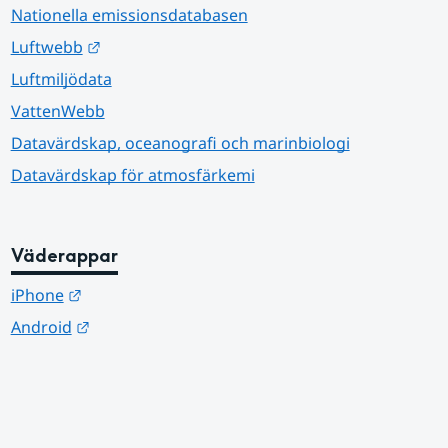
Nationella emissionsdatabasen
Länk till annan webbplats.
Luftwebb
Luftmiljödata
VattenWebb
Datavärdskap, oceanografi och marinbiologi
Datavärdskap för atmosfärkemi
Väderappar
Länk till annan webbplats.
iPhone
Länk till annan webbplats.
Android