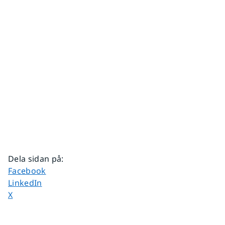
Dela sidan på
:
Dela sidan på
Facebook
Dela sidan på
LinkedIn
Dela sidan på
X