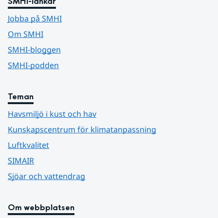
SMHI-länkar
Jobba på SMHI
Om SMHI
SMHI-bloggen
SMHI-podden
Teman
Havsmiljö i kust och hav
Kunskapscentrum för klimatanpassning
Luftkvalitet
SIMAIR
Sjöar och vattendrag
Om webbplatsen