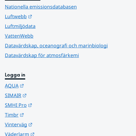
Nationella emissionsdatabasen
Länk till annan webbplats.
Luftwebb
Luftmiljödata
VattenWebb
Datavärdskap, oceanografi och marinbiologi
Datavärdskap för atmosfärkemi
Logga in
Länk till annan webbplats.
AQUA
Länk till annan webbplats.
SIMAIR
Länk till annan webbplats.
SMHI Pro
Länk till annan webbplats.
Timbr
Länk till annan webbplats.
Vinterväg
Länk till annan webbplats.
Väderlarm