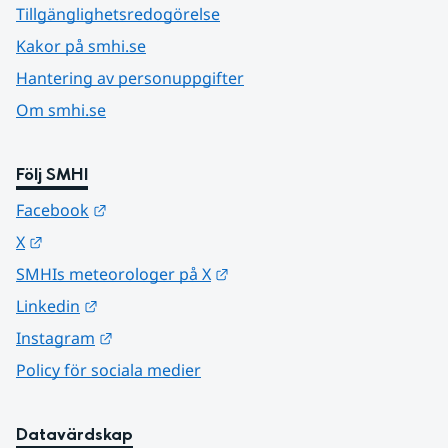
Tillgänglighetsredogörelse
Kakor på smhi.se
Hantering av personuppgifter
Om smhi.se
Följ SMHI
Länk till annan webbplats.
Facebook
Länk till annan webbplats.
X
Länk till annan webbplats.
SMHIs meteorologer på X
Länk till annan webbplats.
Linkedin
Länk till annan webbplats.
Instagram
Policy för sociala medier
Datavärdskap