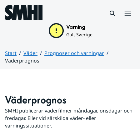
Hoppa till sidans innehåll
Meny
Varning
Gul, Sverige
Start
Väder
Prognoser och varningar
Väderprognos
Huvudinnehåll
Väderprognos
SMHI publicerar väderfilmer måndagar, onsdagar och 
fredagar. Eller vid särskilda väder- eller 
varningssituationer.