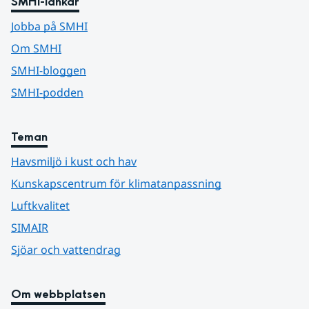
SMHI-länkar
Jobba på SMHI
Om SMHI
SMHI-bloggen
SMHI-podden
Teman
Havsmiljö i kust och hav
Kunskapscentrum för klimatanpassning
Luftkvalitet
SIMAIR
Sjöar och vattendrag
Om webbplatsen