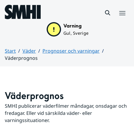
Hoppa till sidans innehåll
Meny
Varning
Gul, Sverige
Start
Väder
Prognoser och varningar
Väderprognos
Huvudinnehåll
Väderprognos
SMHI publicerar väderfilmer måndagar, onsdagar och 
fredagar. Eller vid särskilda väder- eller 
varningssituationer.