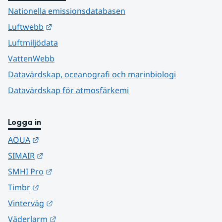
Nationella emissionsdatabasen
Länk till annan webbplats.
Luftwebb
Luftmiljödata
VattenWebb
Datavärdskap, oceanografi och marinbiologi
Datavärdskap för atmosfärkemi
Logga in
Länk till annan webbplats.
AQUA
Länk till annan webbplats.
SIMAIR
Länk till annan webbplats.
SMHI Pro
Länk till annan webbplats.
Timbr
Länk till annan webbplats.
Vinterväg
Länk till annan webbplats.
Väderlarm