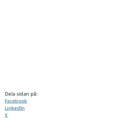
Dela sidan på
:
Dela sidan på
Facebook
Dela sidan på
LinkedIn
Dela sidan på
X