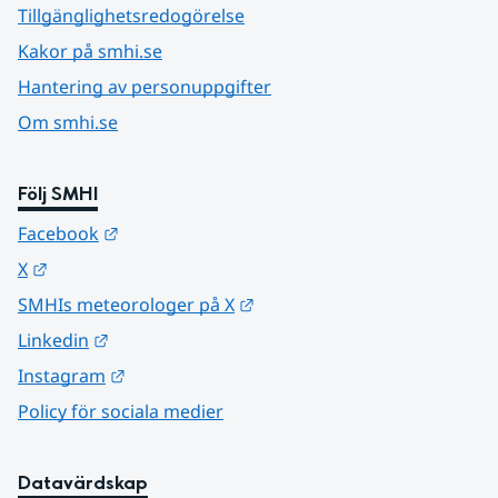
Tillgänglighetsredogörelse
Kakor på smhi.se
Hantering av personuppgifter
Om smhi.se
Följ SMHI
Länk till annan webbplats.
Facebook
Länk till annan webbplats.
X
Länk till annan webbplats.
SMHIs meteorologer på X
Länk till annan webbplats.
Linkedin
Länk till annan webbplats.
Instagram
Policy för sociala medier
Datavärdskap