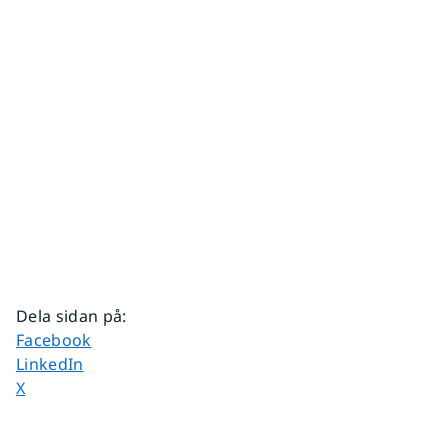
Dela sidan på
:
Dela sidan på
Facebook
Dela sidan på
LinkedIn
Dela sidan på
X