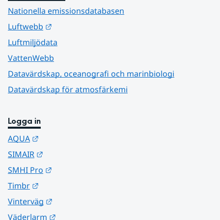
Nationella emissionsdatabasen
Länk till annan webbplats.
Luftwebb
Luftmiljödata
VattenWebb
Datavärdskap, oceanografi och marinbiologi
Datavärdskap för atmosfärkemi
Logga in
Länk till annan webbplats.
AQUA
Länk till annan webbplats.
SIMAIR
Länk till annan webbplats.
SMHI Pro
Länk till annan webbplats.
Timbr
Länk till annan webbplats.
Vinterväg
Länk till annan webbplats.
Väderlarm