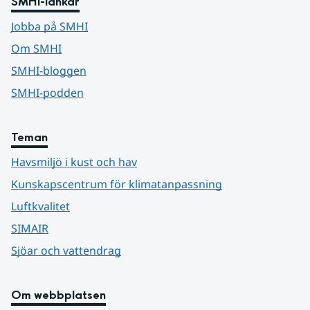
SMHI-länkar
Jobba på SMHI
Om SMHI
SMHI-bloggen
SMHI-podden
Teman
Havsmiljö i kust och hav
Kunskapscentrum för klimatanpassning
Luftkvalitet
SIMAIR
Sjöar och vattendrag
Om webbplatsen