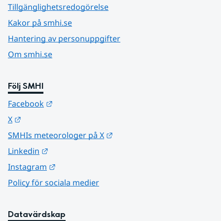
Tillgänglighetsredogörelse
Kakor på smhi.se
Hantering av personuppgifter
Om smhi.se
Följ SMHI
Länk till annan webbplats.
Facebook
Länk till annan webbplats.
X
Länk till annan webbplats.
SMHIs meteorologer på X
Länk till annan webbplats.
Linkedin
Länk till annan webbplats.
Instagram
Policy för sociala medier
Datavärdskap