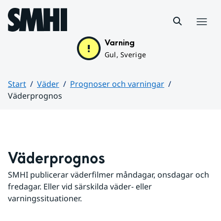
Hoppa till sidans innehåll
Meny
Varning
Gul, Sverige
Start
Väder
Prognoser och varningar
Väderprognos
Huvudinnehåll
Väderprognos
SMHI publicerar väderfilmer måndagar, onsdagar och 
fredagar. Eller vid särskilda väder- eller 
varningssituationer.