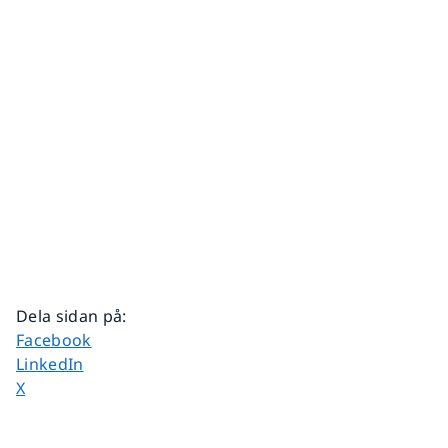
Dela sidan på
:
Dela sidan på
Facebook
Dela sidan på
LinkedIn
Dela sidan på
X