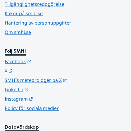
Tillgänglighetsredogörelse
Kakor på smhi.se
Hantering av personuppgifter
Om smhi.se
Följ SMHI
Länk till annan webbplats.
Facebook
Länk till annan webbplats.
X
Länk till annan webbplats.
SMHIs meteorologer på X
Länk till annan webbplats.
Linkedin
Länk till annan webbplats.
Instagram
Policy för sociala medier
Datavärdskap