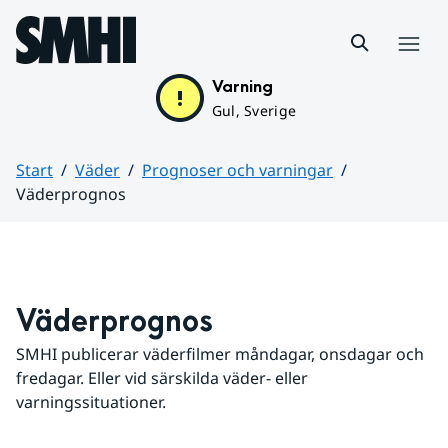
Hoppa till sidans innehåll
Meny
Varning
Gul, Sverige
Start
Väder
Prognoser och varningar
Väderprognos
Huvudinnehåll
Väderprognos
SMHI publicerar väderfilmer måndagar, onsdagar och 
fredagar. Eller vid särskilda väder- eller 
varningssituationer.