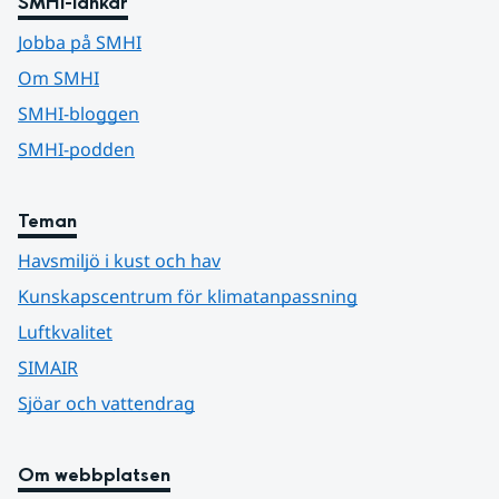
SMHI-länkar
Jobba på SMHI
Om SMHI
SMHI-bloggen
SMHI-podden
Teman
Havsmiljö i kust och hav
Kunskapscentrum för klimatanpassning
Luftkvalitet
SIMAIR
Sjöar och vattendrag
Om webbplatsen