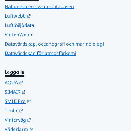
Nationella emissionsdatabasen
Länk till annan webbplats.
Luftwebb
Luftmiljödata
VattenWebb
Datavärdskap, oceanografi och marinbiologi
Datavärdskap för atmosfärkemi
Logga in
Länk till annan webbplats.
AQUA
Länk till annan webbplats.
SIMAIR
Länk till annan webbplats.
SMHI Pro
Länk till annan webbplats.
Timbr
Länk till annan webbplats.
Vinterväg
Länk till annan webbplats.
Väderlarm