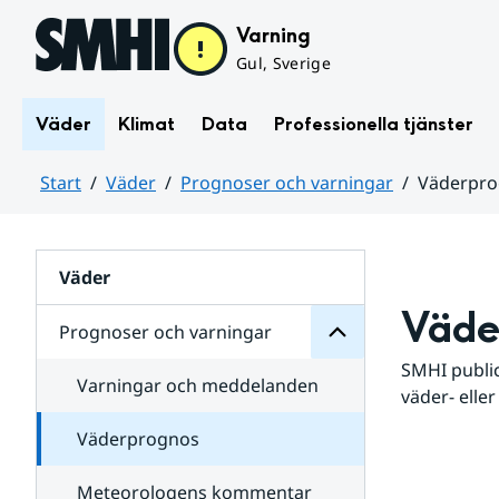
Hoppa till sidans innehåll
Varning
Gul, Sverige
Väder
Klimat
Data
Professionella tjänster
Start
Väder
Prognoser och varningar
Väderpr
varningar
och
Huvudinnehåll
Prognoser
för
Undersidor
Väder
Väde
Prognoser och varningar
SMHI public
Varningar och meddelanden
väder- eller
Väderprognos
Meteorologens kommentar