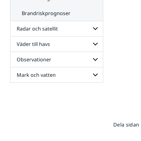
Brandriskprognoser
Radar och satellit
Väder till havs
Undersidor
för
Radar
Observationer
Undersidor
och
för
satellit
Väder
Mark och vatten
Undersidor
till
för
havs
Observationer
Undersidor
för
Mark
och
vatten
Dela sidan