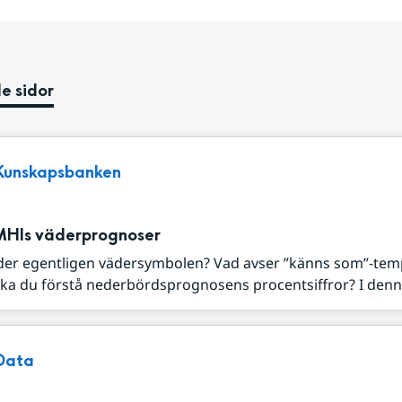
e sidor
Kunskapsbanken
MHIs väderprognoser
der egentligen vädersymbolen? Vad avser ”känns som”-tem
ka du förstå nederbördsprognosens procentsiffror? I denna
Data