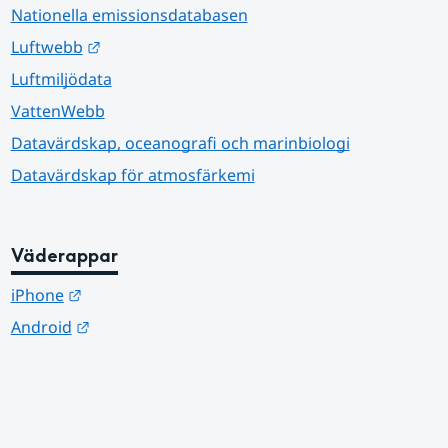
Nationella emissionsdatabasen
Länk till annan webbplats.
Luftwebb
Luftmiljödata
VattenWebb
Datavärdskap, oceanografi och marinbiologi
Datavärdskap för atmosfärkemi
Väderappar
Länk till annan webbplats.
iPhone
Länk till annan webbplats.
Android