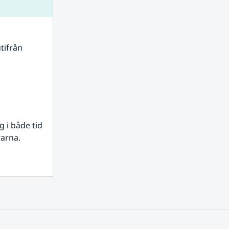
tifrån 
i både tid 
rarna.