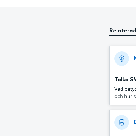
Relaterad
Tolka S
Vad bety
och hur s