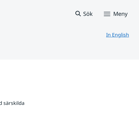
Sök
Meny
In English
 särskilda 