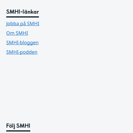
SMHI-länkar
Jobba på SMHI
Om SMHI
SMHI-bloggen
SMHI-podden
Följ SMHI