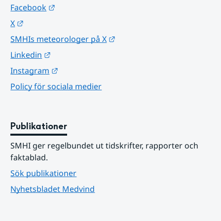
Länk till annan webbplats.
Facebook
Länk till annan webbplats.
X
Länk till annan webbplats.
SMHIs meteorologer på X
Länk till annan webbplats.
Linkedin
Länk till annan webbplats.
Instagram
Policy för sociala medier
Publikationer
SMHI ger regelbundet ut tidskrifter, rapporter och 
faktablad.
Sök publikationer
Nyhetsbladet Medvind