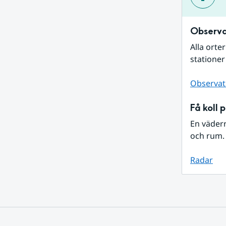
Observa
Alla orte
stationer
Observat
Få koll 
En väder
och rum. 
Radar