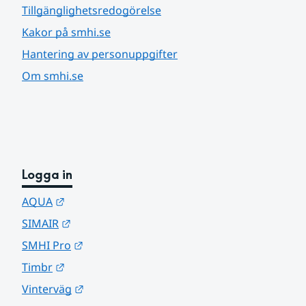
Tillgänglighetsredogörelse
Kakor på smhi.se
Hantering av personuppgifter
Om smhi.se
Logga in
Länk till annan webbplats.
AQUA
Länk till annan webbplats.
SIMAIR
Länk till annan webbplats.
SMHI Pro
Länk till annan webbplats.
Timbr
Länk till annan webbplats.
Vinterväg