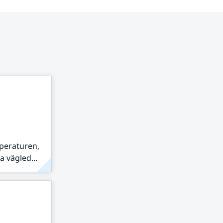
peraturen,
 vägled...