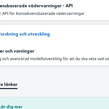
ensbaserade vädervarningar - API
r API för Konsekvensbaserade vädervarningar
Forskning och utveckling
er och varningar
 och avancerad modellutveckling för att du ska veta vad s
e länkar
Lär dig mer