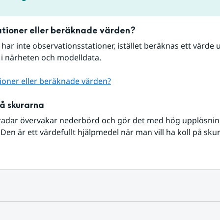
tioner eller beräknade värden?
r har inte observationsstationer, istället beräknas ett värde u
 i närheten och modelldata.
ioner eller beräknade värden?
på skurarna
radar övervakar nederbörd och gör det med hög upplösning 
Den är ett värdefullt hjälpmedel när man vill ha koll på sku