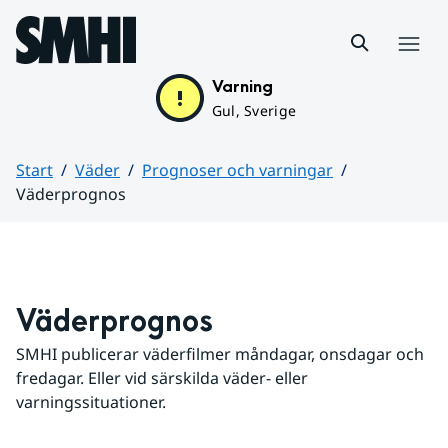
Hoppa till sidans innehåll
Meny
Varning
Gul, Sverige
Start
Väder
Prognoser och varningar
Väderprognos
Huvudinnehåll
Väderprognos
SMHI publicerar väderfilmer måndagar, onsdagar och 
fredagar. Eller vid särskilda väder- eller 
varningssituationer.