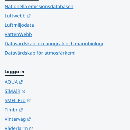
Nationella emissionsdatabasen
Länk till annan webbplats.
Luftwebb
Luftmiljödata
VattenWebb
Datavärdskap, oceanografi och marinbiologi
Datavärdskap för atmosfärkemi
Logga in
Länk till annan webbplats.
AQUA
Länk till annan webbplats.
SIMAIR
Länk till annan webbplats.
SMHI Pro
Länk till annan webbplats.
Timbr
Länk till annan webbplats.
Vinterväg
Länk till annan webbplats.
Väderlarm