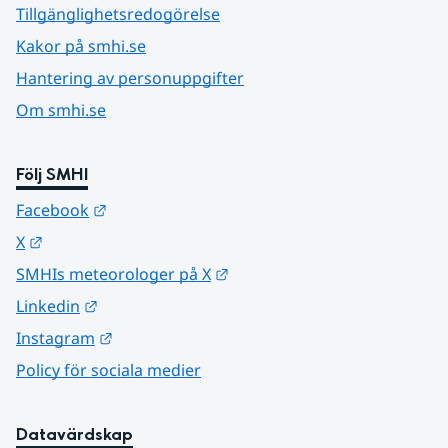
Tillgänglighetsredogörelse
Kakor på smhi.se
Hantering av personuppgifter
Om smhi.se
Följ SMHI
Länk till annan webbplats.
Facebook
Länk till annan webbplats.
X
Länk till annan webbplats.
SMHIs meteorologer på X
Länk till annan webbplats.
Linkedin
Länk till annan webbplats.
Instagram
Policy för sociala medier
Datavärdskap