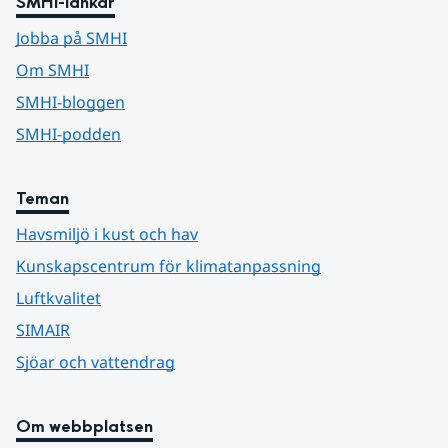
SMHI-länkar
Jobba på SMHI
Om SMHI
SMHI-bloggen
SMHI-podden
Teman
Havsmiljö i kust och hav
Kunskapscentrum för klimatanpassning
Luftkvalitet
SIMAIR
Sjöar och vattendrag
Om webbplatsen