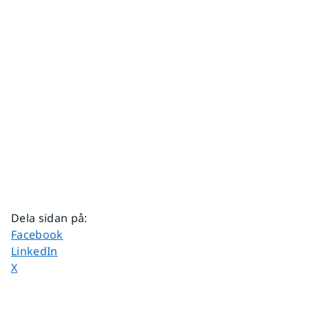
Dela sidan på
:
Dela sidan på
Facebook
Dela sidan på
LinkedIn
Dela sidan på
X