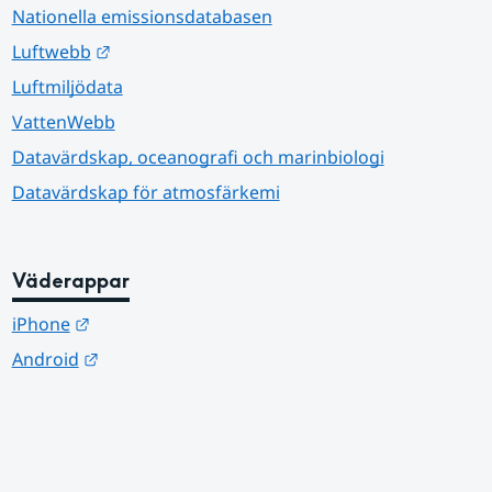
Nationella emissionsdatabasen
Länk till annan webbplats.
Luftwebb
Luftmiljödata
VattenWebb
Datavärdskap, oceanografi och marinbiologi
Datavärdskap för atmosfärkemi
Väderappar
Länk till annan webbplats.
iPhone
Länk till annan webbplats.
Android