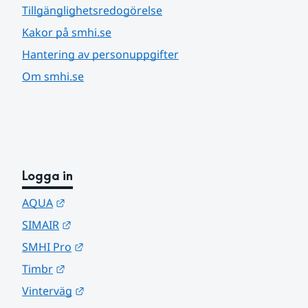
Tillgänglighetsredogörelse
Kakor på smhi.se
Hantering av personuppgifter
Om smhi.se
Logga in
Länk till annan webbplats.
AQUA
Länk till annan webbplats.
SIMAIR
Länk till annan webbplats.
SMHI Pro
Länk till annan webbplats.
Timbr
Länk till annan webbplats.
Vinterväg