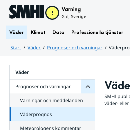
Hoppa till sidans innehåll
Varning
Gul, Sverige
Väder
Klimat
Data
Professionella tjänster
Start
Väder
Prognoser och varningar
Väderpr
varningar
och
Huvudinnehåll
Prognoser
för
Undersidor
Väder
Väde
Prognoser och varningar
SMHI public
Varningar och meddelanden
väder- eller
Väderprognos
Meteorologens kommentar