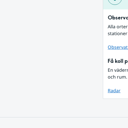
Observa
Alla orte
stationer
Observat
Få koll 
En väder
och rum. 
Radar