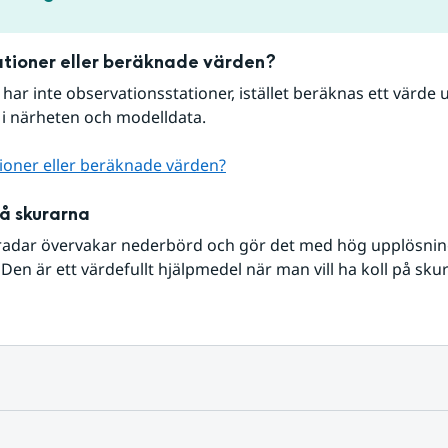
tioner eller beräknade värden?
r har inte observationsstationer, istället beräknas ett värde u
 i närheten och modelldata.
ioner eller beräknade värden?
på skurarna
radar övervakar nederbörd och gör det med hög upplösning 
Den är ett värdefullt hjälpmedel när man vill ha koll på sku