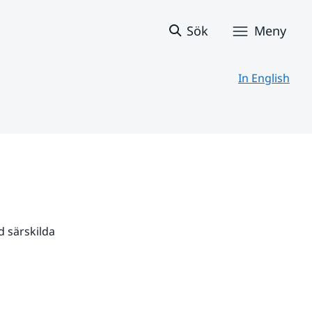
Sök
Meny
In English
 särskilda 