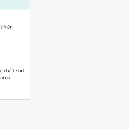
tifrån 
i både tid 
rarna.