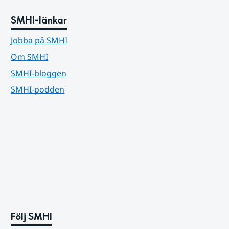
SMHI-länkar
Jobba på SMHI
Om SMHI
SMHI-bloggen
SMHI-podden
Följ SMHI