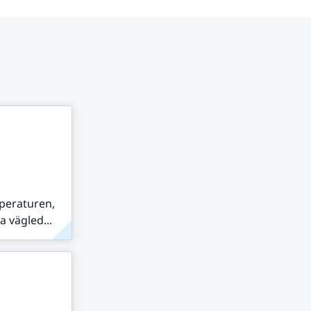
peraturen,
 vägled...