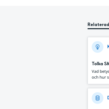
Relaterad
Tolka S
Vad bety
och hur s