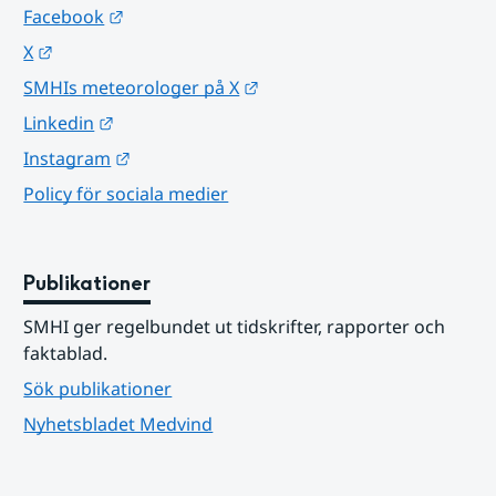
Länk till annan webbplats.
Facebook
Länk till annan webbplats.
X
Länk till annan webbplats.
SMHIs meteorologer på X
Länk till annan webbplats.
Linkedin
Länk till annan webbplats.
Instagram
Policy för sociala medier
Publikationer
SMHI ger regelbundet ut tidskrifter, rapporter och 
faktablad.
Sök publikationer
Nyhetsbladet Medvind