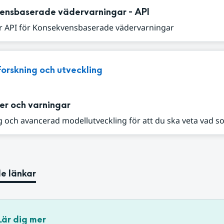
ensbaserade vädervarningar - API
r API för Konsekvensbaserade vädervarningar
Forskning och utveckling
er och varningar
 och avancerad modellutveckling för att du ska veta vad s
e länkar
Lär dig mer