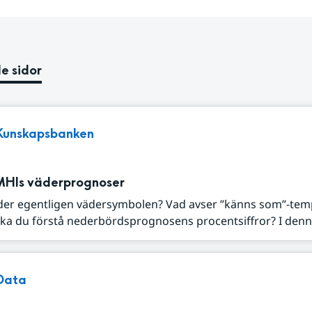
e sidor
Kunskapsbanken
MHIs väderprognoser
der egentligen vädersymbolen? Vad avser ”känns som”-tem
ka du förstå nederbördsprognosens procentsiffror? I denna
Data