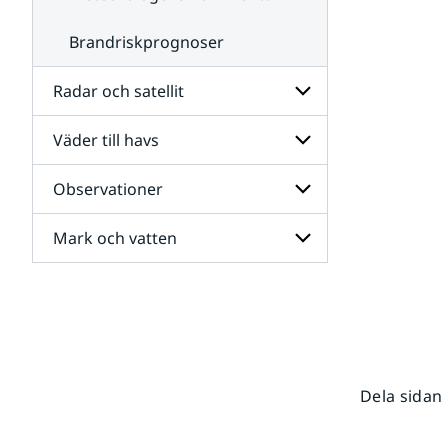
Brandriskprognoser
Radar och satellit
Väder till havs
Undersidor
för
Radar
Observationer
Undersidor
och
för
satellit
Väder
Mark och vatten
Undersidor
till
för
havs
Observationer
Undersidor
för
Mark
och
vatten
Dela sidan