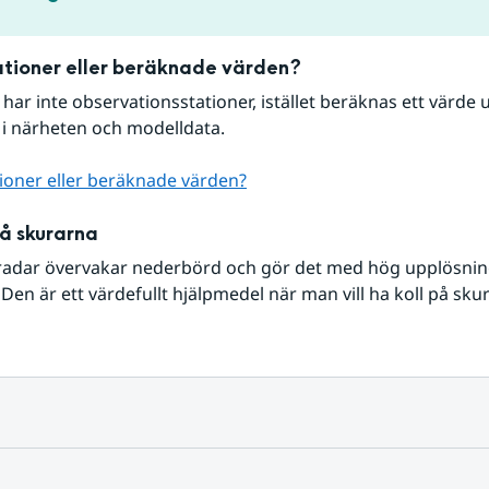
tioner eller beräknade värden?
r har inte observationsstationer, istället beräknas ett värde u
 i närheten och modelldata.
ioner eller beräknade värden?
på skurarna
radar övervakar nederbörd och gör det med hög upplösning 
Den är ett värdefullt hjälpmedel när man vill ha koll på sku