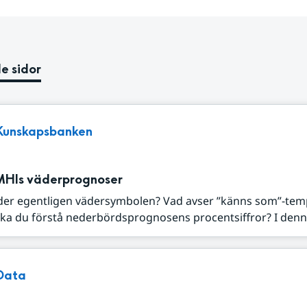
e sidor
Kunskapsbanken
MHIs väderprognoser
der egentligen vädersymbolen? Vad avser ”känns som”-tem
ka du förstå nederbördsprognosens procentsiffror? I denna
Data