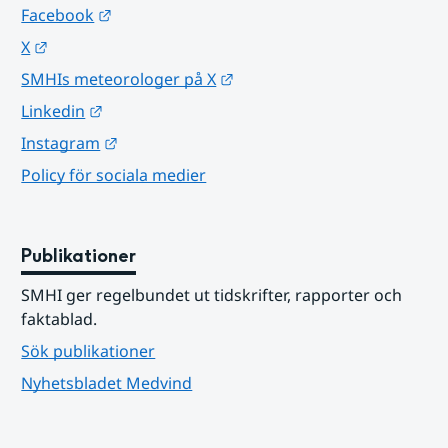
Länk till annan webbplats.
Facebook
Länk till annan webbplats.
X
Länk till annan webbplats.
SMHIs meteorologer på X
Länk till annan webbplats.
Linkedin
Länk till annan webbplats.
Instagram
Policy för sociala medier
Publikationer
SMHI ger regelbundet ut tidskrifter, rapporter och 
faktablad.
Sök publikationer
Nyhetsbladet Medvind