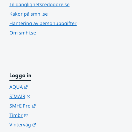
Tillgänglighetsredogörelse
Kakor på smhi.se
Hantering av personuppgifter
Om smhi.se
Logga in
Länk till annan webbplats.
AQUA
Länk till annan webbplats.
SIMAIR
Länk till annan webbplats.
SMHI Pro
Länk till annan webbplats.
Timbr
Länk till annan webbplats.
Vinterväg