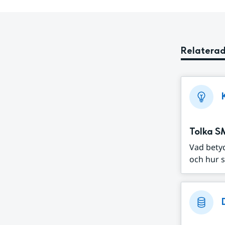
Relaterad
Tolka S
Vad bety
och hur s