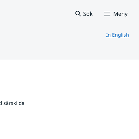
Sök
Meny
In English
 särskilda 