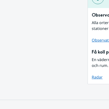
Observa
Alla orte
stationer
Observat
Få koll 
En väder
och rum. 
Radar