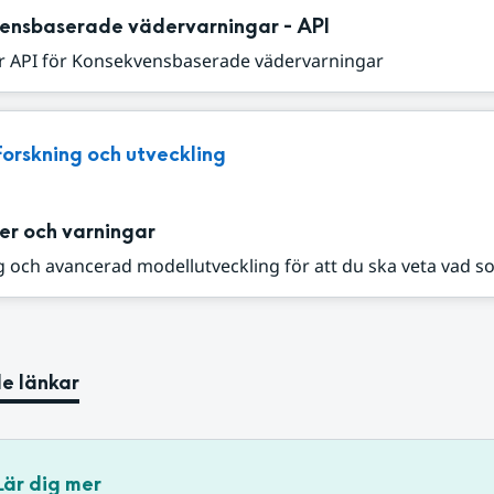
ensbaserade vädervarningar - API
r API för Konsekvensbaserade vädervarningar
Forskning och utveckling
er och varningar
 och avancerad modellutveckling för att du ska veta vad s
e länkar
Lär dig mer