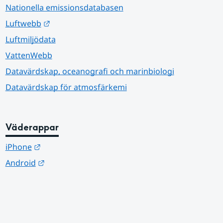
Nationella emissionsdatabasen
Länk till annan webbplats.
Luftwebb
Luftmiljödata
VattenWebb
Datavärdskap, oceanografi och marinbiologi
Datavärdskap för atmosfärkemi
Väderappar
Länk till annan webbplats.
iPhone
Länk till annan webbplats.
Android