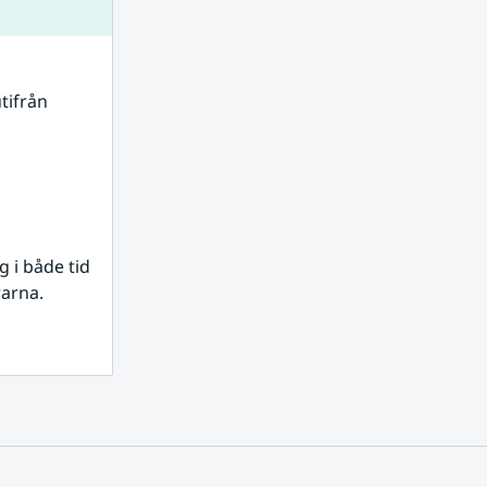
tifrån 
i både tid 
rarna.