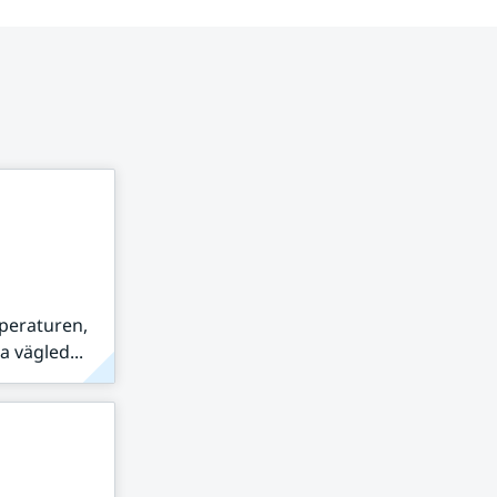
peraturen,
 vägled...