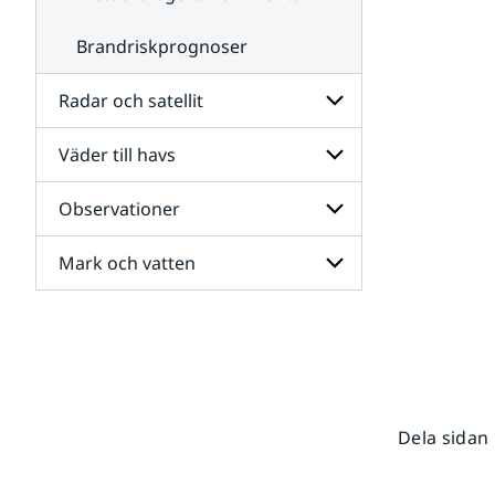
Brandriskprognoser
Radar och satellit
Väder till havs
Undersidor
för
Radar
Observationer
Undersidor
och
för
satellit
Väder
Mark och vatten
Undersidor
till
för
havs
Observationer
Undersidor
för
Mark
och
vatten
Dela sidan