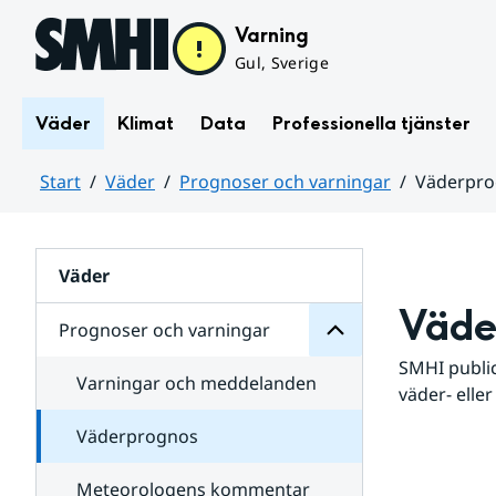
Hoppa till sidans innehåll
Varning
Gul, Sverige
Väder
Klimat
Data
Professionella tjänster
Start
Väder
Prognoser och varningar
Väderpr
varningar
och
Huvudinnehåll
Prognoser
för
Undersidor
Väder
Väde
Prognoser och varningar
SMHI public
Varningar och meddelanden
väder- eller
Väderprognos
Meteorologens kommentar