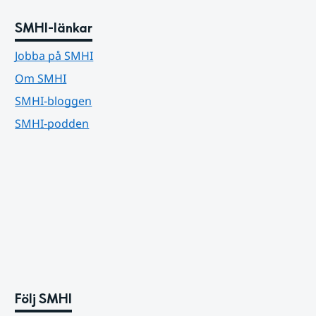
SMHI-länkar
Jobba på SMHI
Om SMHI
SMHI-bloggen
SMHI-podden
Följ SMHI