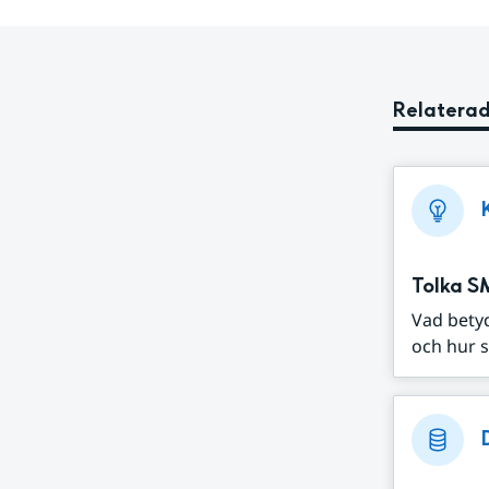
Relaterad
Tolka S
Vad bety
och hur s