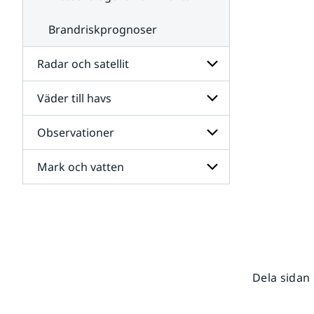
Brandriskprognoser
Radar och satellit
Väder till havs
Undersidor
för
Radar
Observationer
Undersidor
och
för
satellit
Väder
Mark och vatten
Undersidor
till
för
havs
Observationer
Undersidor
för
Mark
och
vatten
Dela sidan