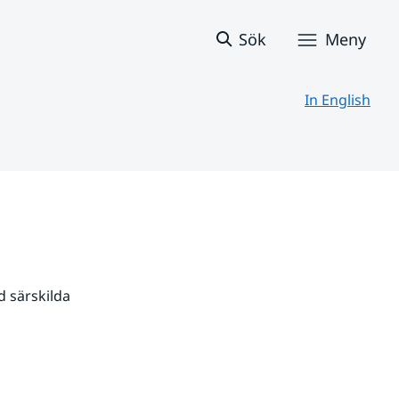
Sök
Meny
In English
 särskilda 