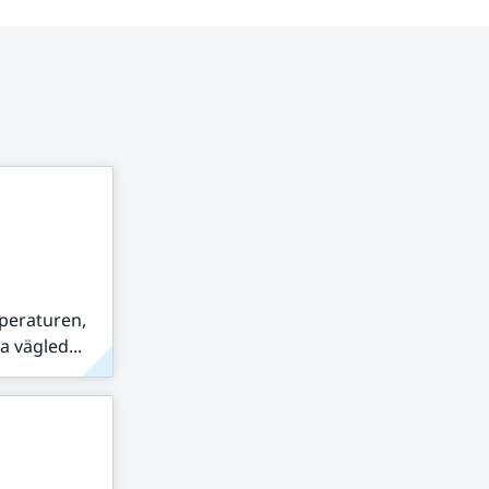
peraturen,
 vägled...