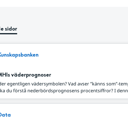
e sidor
Kunskapsbanken
MHIs väderprognoser
der egentligen vädersymbolen? Vad avser ”känns som”-tem
ka du förstå nederbördsprognosens procentsiffror? I denna
Data