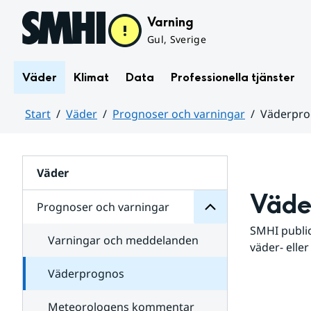
Hoppa till sidans innehåll
Varning
Gul, Sverige
Väder
Klimat
Data
Professionella tjänster
Start
Väder
Prognoser och varningar
Väderpr
varningar
och
Huvudinnehåll
Prognoser
för
Undersidor
Väder
Väde
Prognoser och varningar
SMHI public
Varningar och meddelanden
väder- eller
Väderprognos
Meteorologens kommentar