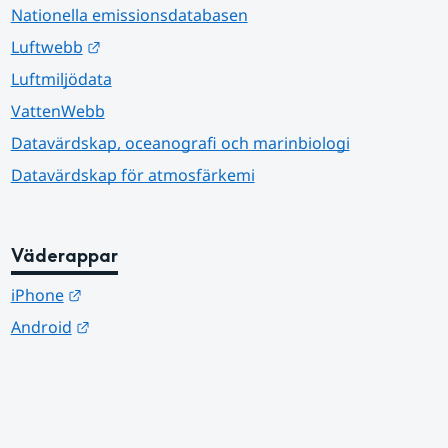
Nationella emissionsdatabasen
Länk till annan webbplats.
Luftwebb
Luftmiljödata
VattenWebb
Datavärdskap, oceanografi och marinbiologi
Datavärdskap för atmosfärkemi
Väderappar
Länk till annan webbplats.
iPhone
Länk till annan webbplats.
Android