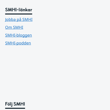
SMHI-länkar
Jobba på SMHI
Om SMHI
SMHI-bloggen
SMHI-podden
Följ SMHI