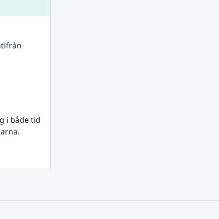
tifrån 
i både tid 
rarna.