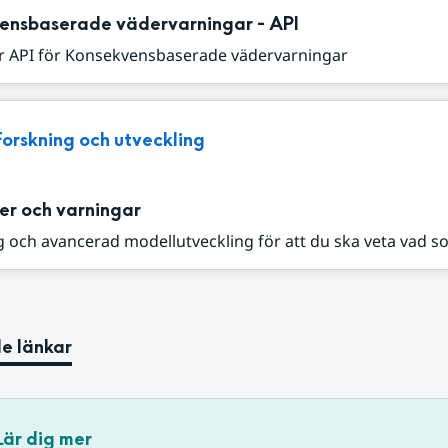
ensbaserade vädervarningar - API
r API för Konsekvensbaserade vädervarningar
Forskning och utveckling
er och varningar
 och avancerad modellutveckling för att du ska veta vad s
e länkar
Lär dig mer