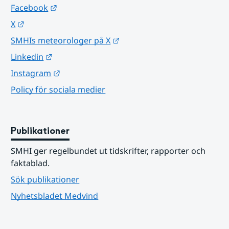
Länk till annan webbplats.
Facebook
Länk till annan webbplats.
X
Länk till annan webbplats.
SMHIs meteorologer på X
Länk till annan webbplats.
Linkedin
Länk till annan webbplats.
Instagram
Policy för sociala medier
Publikationer
SMHI ger regelbundet ut tidskrifter, rapporter och 
faktablad.
Sök publikationer
Nyhetsbladet Medvind