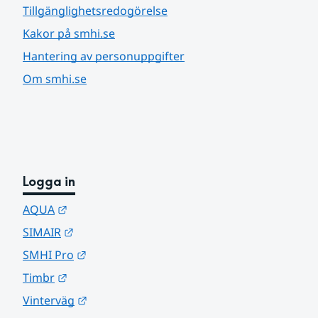
Tillgänglighetsredogörelse
Kakor på smhi.se
Hantering av personuppgifter
Om smhi.se
Logga in
Länk till annan webbplats.
AQUA
Länk till annan webbplats.
SIMAIR
Länk till annan webbplats.
SMHI Pro
Länk till annan webbplats.
Timbr
Länk till annan webbplats.
Vinterväg