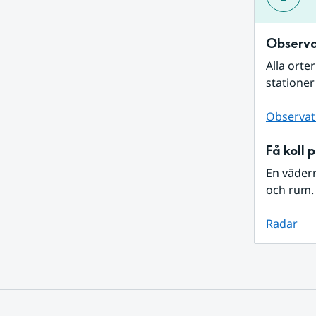
Observa
Alla orte
stationer
Observat
Få koll 
En väder
och rum. 
Radar