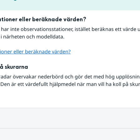
tioner eller beräknade värden?
r har inte observationsstationer, istället beräknas ett värde u
 i närheten och modelldata.
ioner eller beräknade värden?
på skurarna
radar övervakar nederbörd och gör det med hög upplösning 
Den är ett värdefullt hjälpmedel när man vill ha koll på sku