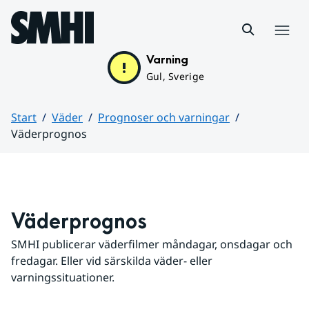
Hoppa till sidans innehåll
Meny
Varning
Gul, Sverige
Start
Väder
Prognoser och varningar
Väderprognos
Huvudinnehåll
Väderprognos
SMHI publicerar väderfilmer måndagar, onsdagar och 
fredagar. Eller vid särskilda väder- eller 
varningssituationer.