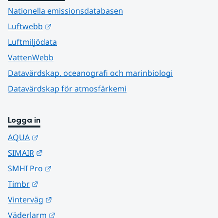
Nationella emissionsdatabasen
Länk till annan webbplats.
Luftwebb
Luftmiljödata
VattenWebb
Datavärdskap, oceanografi och marinbiologi
Datavärdskap för atmosfärkemi
Logga in
Länk till annan webbplats.
AQUA
Länk till annan webbplats.
SIMAIR
Länk till annan webbplats.
SMHI Pro
Länk till annan webbplats.
Timbr
Länk till annan webbplats.
Vinterväg
Länk till annan webbplats.
Väderlarm