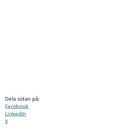
Dela sidan på
:
Dela sidan på
Facebook
Dela sidan på
LinkedIn
Dela sidan på
X