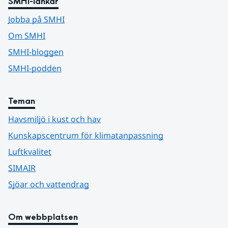
SMHI-länkar
Jobba på SMHI
Om SMHI
SMHI-bloggen
SMHI-podden
Teman
Havsmiljö i kust och hav
Kunskapscentrum för klimatanpassning
Luftkvalitet
SIMAIR
Sjöar och vattendrag
Om webbplatsen