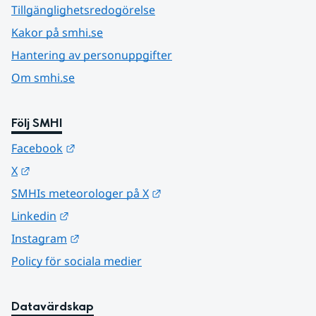
Tillgänglighetsredogörelse
Kakor på smhi.se
Hantering av personuppgifter
Om smhi.se
Följ SMHI
Länk till annan webbplats.
Facebook
Länk till annan webbplats.
X
Länk till annan webbplats.
SMHIs meteorologer på X
Länk till annan webbplats.
Linkedin
Länk till annan webbplats.
Instagram
Policy för sociala medier
Datavärdskap