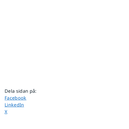
Dela sidan på
:
Dela sidan på
Facebook
Dela sidan på
LinkedIn
Dela sidan på
X