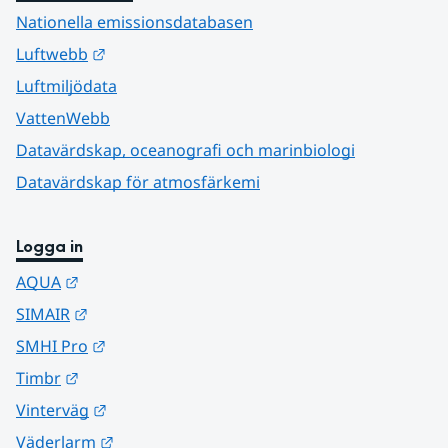
Nationella emissionsdatabasen
Länk till annan webbplats.
Luftwebb
Luftmiljödata
VattenWebb
Datavärdskap, oceanografi och marinbiologi
Datavärdskap för atmosfärkemi
Logga in
Länk till annan webbplats.
AQUA
Länk till annan webbplats.
SIMAIR
Länk till annan webbplats.
SMHI Pro
Länk till annan webbplats.
Timbr
Länk till annan webbplats.
Vinterväg
Länk till annan webbplats.
Väderlarm