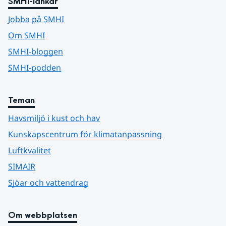
SMHI-länkar
Jobba på SMHI
Om SMHI
SMHI-bloggen
SMHI-podden
Teman
Havsmiljö i kust och hav
Kunskapscentrum för klimatanpassning
Luftkvalitet
SIMAIR
Sjöar och vattendrag
Om webbplatsen