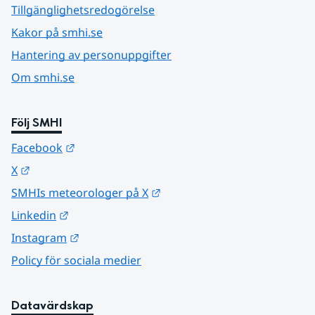
Tillgänglighetsredogörelse
Kakor på smhi.se
Hantering av personuppgifter
Om smhi.se
Följ SMHI
Länk till annan webbplats.
Facebook
Länk till annan webbplats.
X
Länk till annan webbplats.
SMHIs meteorologer på X
Länk till annan webbplats.
Linkedin
Länk till annan webbplats.
Instagram
Policy för sociala medier
Datavärdskap