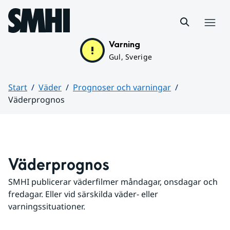
Hoppa till sidans innehåll
Meny
Varning
Gul, Sverige
Start
Väder
Prognoser och varningar
Väderprognos
Huvudinnehåll
Väderprognos
SMHI publicerar väderfilmer måndagar, onsdagar och 
fredagar. Eller vid särskilda väder- eller 
varningssituationer.