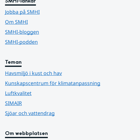
SMHI-länkar
Jobba på SMHI
Om SMHI
SMHI-bloggen
SMHI-podden
Teman
Havsmiljö i kust och hav
Kunskapscentrum för klimatanpassning
Luftkvalitet
SIMAIR
Sjöar och vattendrag
Om webbplatsen