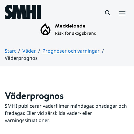
Hoppa till sidans innehåll
Meny
Meddelande
Risk för skogsbrand
Start
Väder
Prognoser och varningar
Väderprognos
Huvudinnehåll
Väderprognos
SMHI publicerar väderfilmer måndagar, onsdagar och 
fredagar. Eller vid särskilda väder- eller 
varningssituationer.