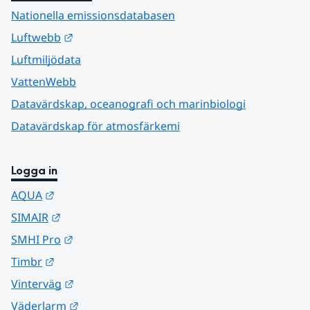
Nationella emissionsdatabasen
Länk till annan webbplats.
Luftwebb
Luftmiljödata
VattenWebb
Datavärdskap, oceanografi och marinbiologi
Datavärdskap för atmosfärkemi
Logga in
Länk till annan webbplats.
AQUA
Länk till annan webbplats.
SIMAIR
Länk till annan webbplats.
SMHI Pro
Länk till annan webbplats.
Timbr
Länk till annan webbplats.
Vinterväg
Länk till annan webbplats.
Väderlarm