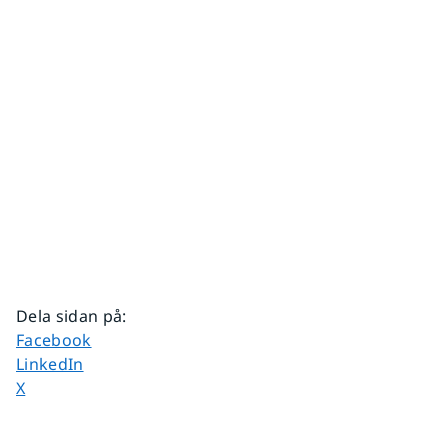
Dela sidan på
:
Dela sidan på
Facebook
Dela sidan på
LinkedIn
Dela sidan på
X