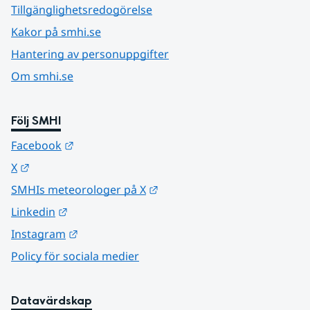
Tillgänglighetsredogörelse
Kakor på smhi.se
Hantering av personuppgifter
Om smhi.se
Följ SMHI
Länk till annan webbplats.
Facebook
Länk till annan webbplats.
X
Länk till annan webbplats.
SMHIs meteorologer på X
Länk till annan webbplats.
Linkedin
Länk till annan webbplats.
Instagram
Policy för sociala medier
Datavärdskap