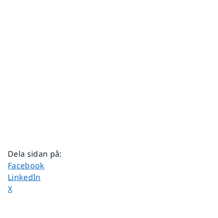
Dela sidan på
:
Dela sidan på
Facebook
Dela sidan på
LinkedIn
Dela sidan på
X