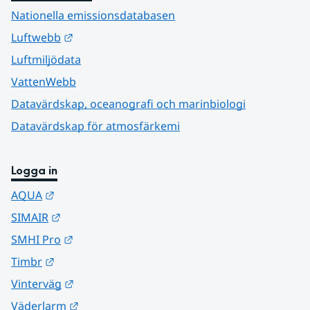
Nationella emissionsdatabasen
Länk till annan webbplats.
Luftwebb
Luftmiljödata
VattenWebb
Datavärdskap, oceanografi och marinbiologi
Datavärdskap för atmosfärkemi
Logga in
Länk till annan webbplats.
AQUA
Länk till annan webbplats.
SIMAIR
Länk till annan webbplats.
SMHI Pro
Länk till annan webbplats.
Timbr
Länk till annan webbplats.
Vinterväg
Länk till annan webbplats.
Väderlarm