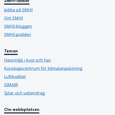
SMHI-länkar
Jobba på SMHI
Om SMHI
SMHI-bloggen
SMHI-podden
Teman
Havsmiljö i kust och hav
Kunskapscentrum för klimatanpassning
Luftkvalitet
SIMAIR
Sjöar och vattendrag
Om webbplatsen