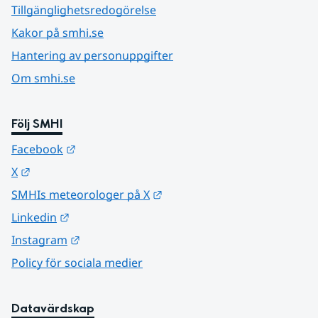
Tillgänglighetsredogörelse
Kakor på smhi.se
Hantering av personuppgifter
Om smhi.se
Följ SMHI
Länk till annan webbplats.
Facebook
Länk till annan webbplats.
X
Länk till annan webbplats.
SMHIs meteorologer på X
Länk till annan webbplats.
Linkedin
Länk till annan webbplats.
Instagram
Policy för sociala medier
Datavärdskap