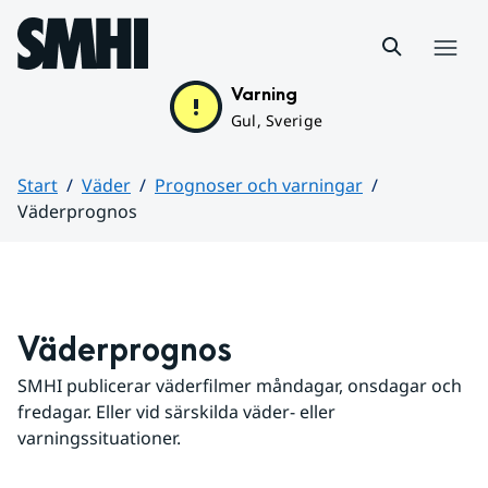
Hoppa till sidans innehåll
Meny
Varning
Gul, Sverige
Start
Väder
Prognoser och varningar
Väderprognos
Huvudinnehåll
Väderprognos
SMHI publicerar väderfilmer måndagar, onsdagar och 
fredagar. Eller vid särskilda väder- eller 
varningssituationer.