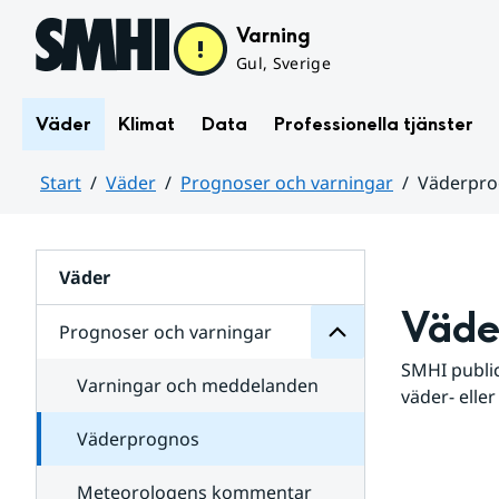
Hoppa till sidans innehåll
Varning
Gul, Sverige
Väder
Klimat
Data
Professionella tjänster
Start
Väder
Prognoser och varningar
Väderpr
varningar
och
Huvudinnehåll
Prognoser
för
Undersidor
Väder
Väde
Prognoser och varningar
SMHI public
Varningar och meddelanden
väder- eller
Väderprognos
Meteorologens kommentar