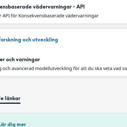
ensbaserade vädervarningar - API
r API för Konsekvensbaserade vädervarningar
Forskning och utveckling
er och varningar
 och avancerad modellutveckling för att du ska veta vad s
e länkar
Lär dig mer