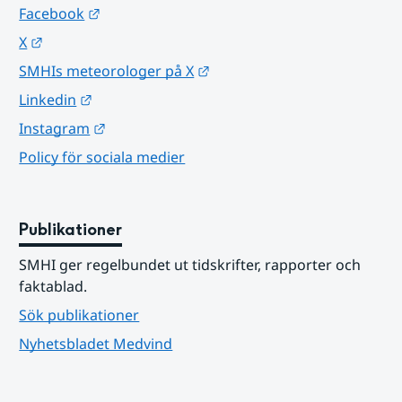
Länk till annan webbplats.
Facebook
Länk till annan webbplats.
X
Länk till annan webbplats.
SMHIs meteorologer på X
Länk till annan webbplats.
Linkedin
Länk till annan webbplats.
Instagram
Policy för sociala medier
Publikationer
SMHI ger regelbundet ut tidskrifter, rapporter och 
faktablad.
Sök publikationer
Nyhetsbladet Medvind