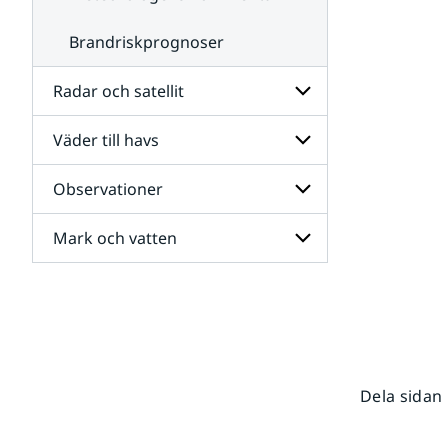
Brandriskprognoser
Radar och satellit
Väder till havs
Undersidor
för
Radar
Observationer
Undersidor
och
för
satellit
Väder
Mark och vatten
Undersidor
till
för
havs
Observationer
Undersidor
för
Mark
och
vatten
Dela sidan