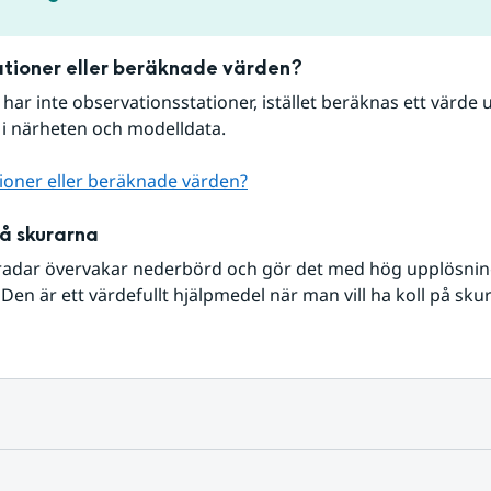
tioner eller beräknade värden?
r har inte observationsstationer, istället beräknas ett värde u
 i närheten och modelldata.
ioner eller beräknade värden?
på skurarna
radar övervakar nederbörd och gör det med hög upplösning 
Den är ett värdefullt hjälpmedel när man vill ha koll på sku