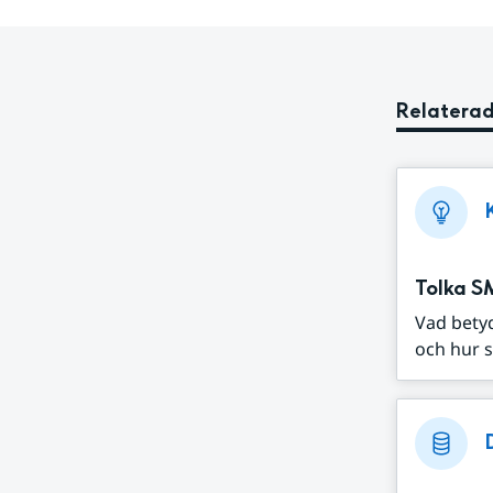
Relaterad
Tolka S
Vad bety
och hur s