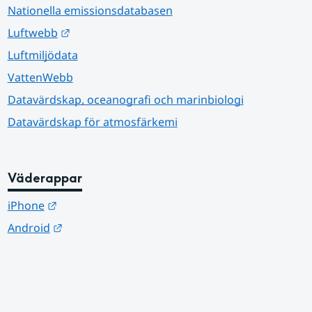
Nationella emissionsdatabasen
Länk till annan webbplats.
Luftwebb
Luftmiljödata
VattenWebb
Datavärdskap, oceanografi och marinbiologi
Datavärdskap för atmosfärkemi
Väderappar
Länk till annan webbplats.
iPhone
Länk till annan webbplats.
Android