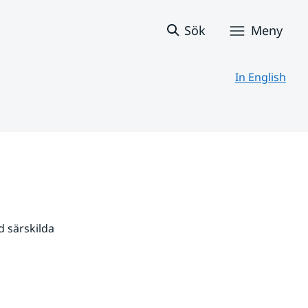
Sök
Meny
In English
 särskilda 