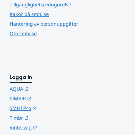
Tillgänglighetsredogörelse
Kakor på smhi.se
Hantering av personuppgifter
Om smhi.se
Logga in
Länk till annan webbplats.
AQUA
Länk till annan webbplats.
SIMAIR
Länk till annan webbplats.
SMHI Pro
Länk till annan webbplats.
Timbr
Länk till annan webbplats.
Vinterväg