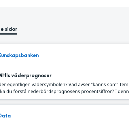
e sidor
Kunskapsbanken
MHIs väderprognoser
der egentligen vädersymbolen? Vad avser ”känns som”-tem
ka du förstå nederbördsprognosens procentsiffror? I denna
Data