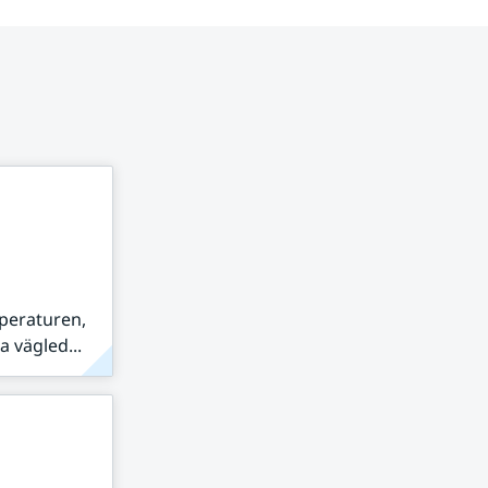
peraturen,
 vägled...