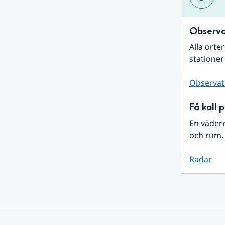
Observa
Alla orte
stationer
Observat
Få koll 
En väder
och rum. 
Radar