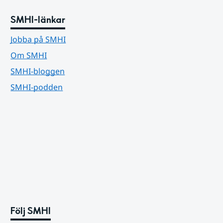
SMHI-länkar
Jobba på SMHI
Om SMHI
SMHI-bloggen
SMHI-podden
Följ SMHI