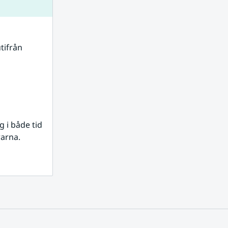
tifrån 
i både tid 
rarna.