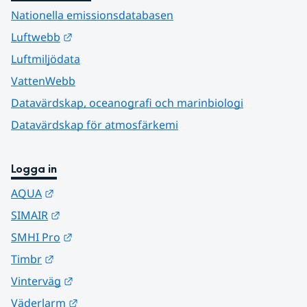
Nationella emissionsdatabasen
Länk till annan webbplats.
Luftwebb
Luftmiljödata
VattenWebb
Datavärdskap, oceanografi och marinbiologi
Datavärdskap för atmosfärkemi
Logga in
Länk till annan webbplats.
AQUA
Länk till annan webbplats.
SIMAIR
Länk till annan webbplats.
SMHI Pro
Länk till annan webbplats.
Timbr
Länk till annan webbplats.
Vinterväg
Länk till annan webbplats.
Väderlarm