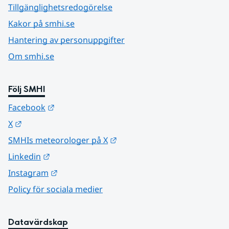
Tillgänglighetsredogörelse
Kakor på smhi.se
Hantering av personuppgifter
Om smhi.se
Följ SMHI
Länk till annan webbplats.
Facebook
Länk till annan webbplats.
X
Länk till annan webbplats.
SMHIs meteorologer på X
Länk till annan webbplats.
Linkedin
Länk till annan webbplats.
Instagram
Policy för sociala medier
Datavärdskap