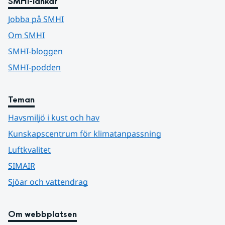
SMHI-länkar
Jobba på SMHI
Om SMHI
SMHI-bloggen
SMHI-podden
Teman
Havsmiljö i kust och hav
Kunskapscentrum för klimatanpassning
Luftkvalitet
SIMAIR
Sjöar och vattendrag
Om webbplatsen