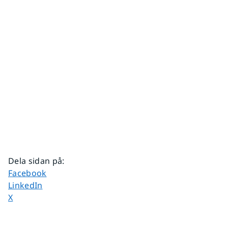
Dela sidan på
:
Dela sidan på
Facebook
Dela sidan på
LinkedIn
Dela sidan på
X