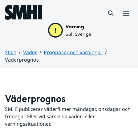
Hoppa till sidans innehåll
Meny
Varning
Gul, Sverige
Start
Väder
Prognoser och varningar
Väderprognos
Huvudinnehåll
Väderprognos
SMHI publicerar väderfilmer måndagar, onsdagar och 
fredagar. Eller vid särskilda väder- eller 
varningssituationer.