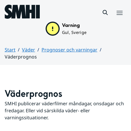
Hoppa till sidans innehåll
Meny
Varning
Gul, Sverige
Start
Väder
Prognoser och varningar
Väderprognos
Huvudinnehåll
Väderprognos
SMHI publicerar väderfilmer måndagar, onsdagar och 
fredagar. Eller vid särskilda väder- eller 
varningssituationer.