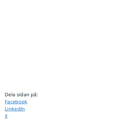
Dela sidan på
:
Dela sidan på
Facebook
Dela sidan på
LinkedIn
Dela sidan på
X