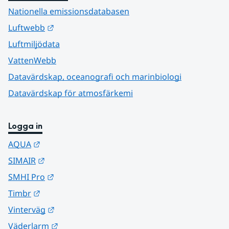
Nationella emissionsdatabasen
Länk till annan webbplats.
Luftwebb
Luftmiljödata
VattenWebb
Datavärdskap, oceanografi och marinbiologi
Datavärdskap för atmosfärkemi
Logga in
Länk till annan webbplats.
AQUA
Länk till annan webbplats.
SIMAIR
Länk till annan webbplats.
SMHI Pro
Länk till annan webbplats.
Timbr
Länk till annan webbplats.
Vinterväg
Länk till annan webbplats.
Väderlarm