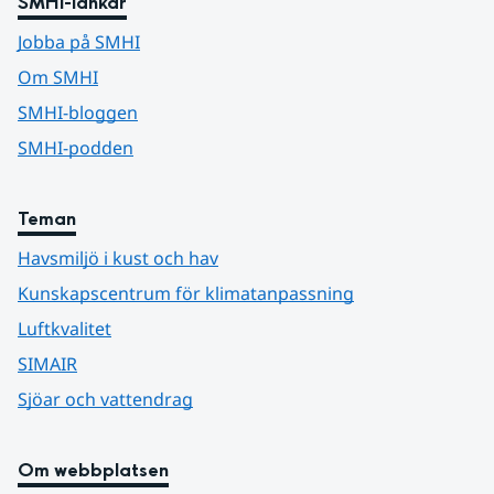
SMHI-länkar
Jobba på SMHI
Om SMHI
SMHI-bloggen
SMHI-podden
Teman
Havsmiljö i kust och hav
Kunskapscentrum för klimatanpassning
Luftkvalitet
SIMAIR
Sjöar och vattendrag
Om webbplatsen