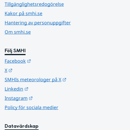
Tillgänglighetsredogörelse
Kakor på smhi.se
Hantering av personuppgifter
Om smhi.se
Följ SMHI
Länk till annan webbplats.
Facebook
Länk till annan webbplats.
X
Länk till annan webbplats.
SMHIs meteorologer på X
Länk till annan webbplats.
Linkedin
Länk till annan webbplats.
Instagram
Policy för sociala medier
Datavärdskap