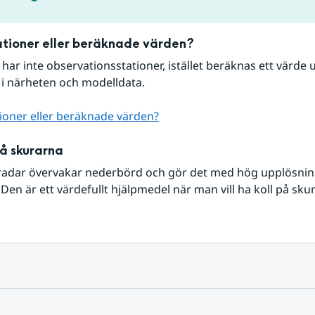
tioner eller beräknade värden?
r har inte observationsstationer, istället beräknas ett värde u
 i närheten och modelldata.
ioner eller beräknade värden?
på skurarna
radar övervakar nederbörd och gör det med hög upplösning 
Den är ett värdefullt hjälpmedel när man vill ha koll på sku