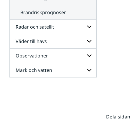
Brandriskprognoser
Radar och satellit
Väder till havs
Undersidor
för
Radar
Observationer
Undersidor
och
för
satellit
Väder
Mark och vatten
Undersidor
till
för
havs
Observationer
Undersidor
för
Mark
och
vatten
Dela sidan