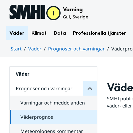
Hoppa till sidans innehåll
Varning
Gul, Sverige
Väder
Klimat
Data
Professionella tjänster
Start
Väder
Prognoser och varningar
Väderpr
varningar
och
Huvudinnehåll
Prognoser
för
Undersidor
Väder
Väde
Prognoser och varningar
SMHI public
Varningar och meddelanden
väder- eller
Väderprognos
Meteorologens kommentar