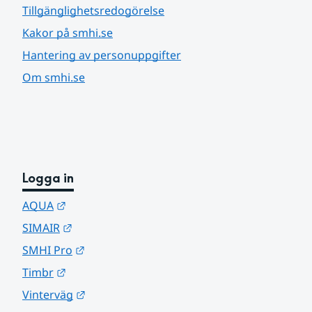
Tillgänglighetsredogörelse
Kakor på smhi.se
Hantering av personuppgifter
Om smhi.se
Logga in
Länk till annan webbplats.
AQUA
Länk till annan webbplats.
SIMAIR
Länk till annan webbplats.
SMHI Pro
Länk till annan webbplats.
Timbr
Länk till annan webbplats.
Vinterväg