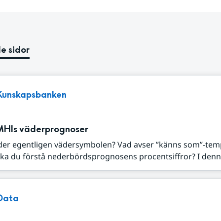
e sidor
Kunskapsbanken
MHIs väderprognoser
der egentligen vädersymbolen? Vad avser ”känns som”-tem
ka du förstå nederbördsprognosens procentsiffror? I denna
Data