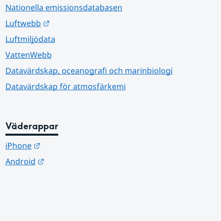
Nationella emissionsdatabasen
Länk till annan webbplats.
Luftwebb
Luftmiljödata
VattenWebb
Datavärdskap, oceanografi och marinbiologi
Datavärdskap för atmosfärkemi
Väderappar
Länk till annan webbplats.
iPhone
Länk till annan webbplats.
Android