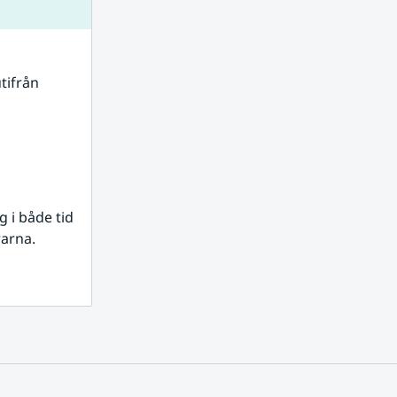
tifrån 
i både tid 
rarna.