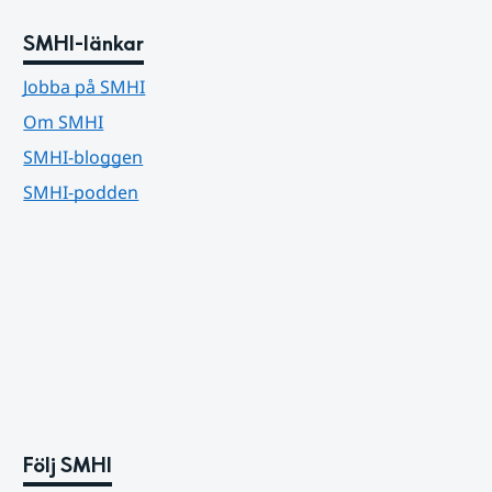
SMHI-länkar
Jobba på SMHI
Om SMHI
SMHI-bloggen
SMHI-podden
Följ SMHI