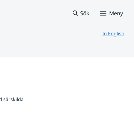
Sök
Meny
In English
 särskilda 