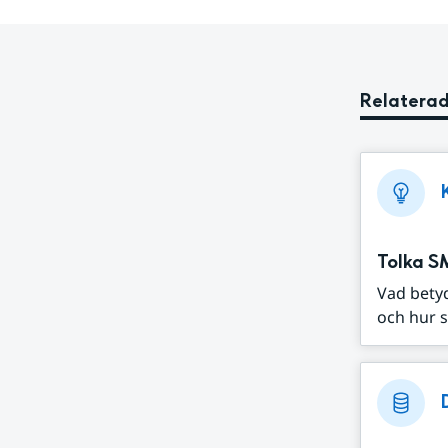
Relaterad
Tolka S
Vad bety
och hur s