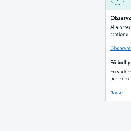
Observa
Alla orte
stationer
Observat
Få koll 
En väder
och rum. 
Radar