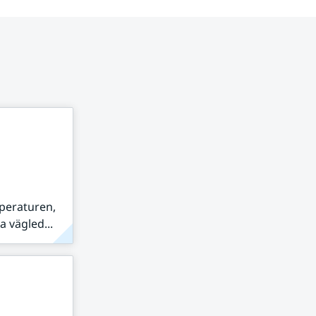
peraturen,
 vägled...