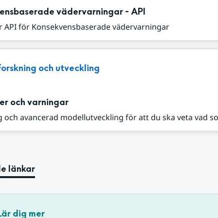
ensbaserade vädervarningar - API
r API för Konsekvensbaserade vädervarningar
Forskning och utveckling
er och varningar
 och avancerad modellutveckling för att du ska veta vad s
e länkar
Lär dig mer