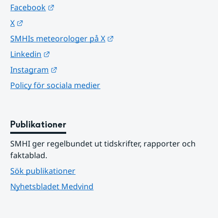
Länk till annan webbplats.
Facebook
Länk till annan webbplats.
X
Länk till annan webbplats.
SMHIs meteorologer på X
Länk till annan webbplats.
Linkedin
Länk till annan webbplats.
Instagram
Policy för sociala medier
Publikationer
SMHI ger regelbundet ut tidskrifter, rapporter och 
faktablad.
Sök publikationer
Nyhetsbladet Medvind