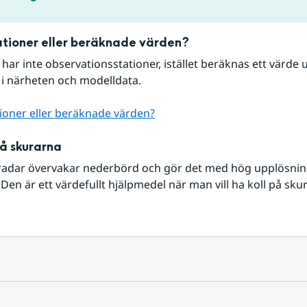
tioner eller beräknade värden?
r har inte observationsstationer, istället beräknas ett värde u
 i närheten och modelldata.
ioner eller beräknade värden?
på skurarna
radar övervakar nederbörd och gör det med hög upplösning 
Den är ett värdefullt hjälpmedel när man vill ha koll på sku