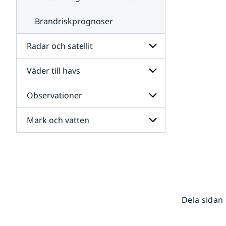
Brandriskprognoser
Radar och satellit
Väder till havs
Undersidor
för
Radar
Observationer
Undersidor
och
för
satellit
Väder
Mark och vatten
Undersidor
till
för
havs
Observationer
Undersidor
för
Mark
och
vatten
Dela sidan