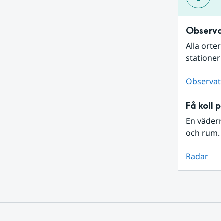
Observa
Alla orte
stationer
Observat
Få koll 
En väder
och rum. 
Radar