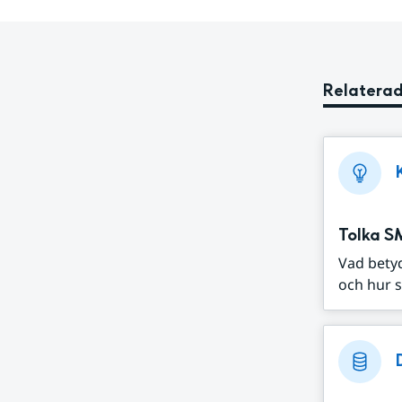
Relaterad
Tolka S
Vad bety
och hur s