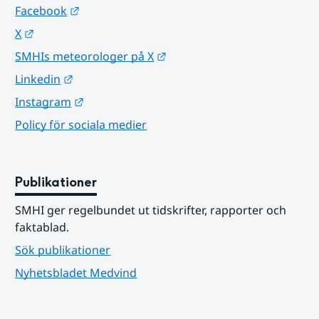
Länk till annan webbplats.
Facebook
Länk till annan webbplats.
X
Länk till annan webbplats.
SMHIs meteorologer på X
Länk till annan webbplats.
Linkedin
Länk till annan webbplats.
Instagram
Policy för sociala medier
Publikationer
SMHI ger regelbundet ut tidskrifter, rapporter och 
faktablad.
Sök publikationer
Nyhetsbladet Medvind