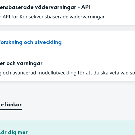
ensbaserade vädervarningar - API
r API för Konsekvensbaserade vädervarningar
Forskning och utveckling
er och varningar
 och avancerad modellutveckling för att du ska veta vad s
e länkar
Lär dig mer