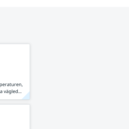
peraturen,
 vägled...