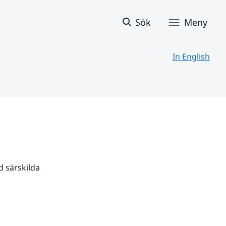
Sök
Meny
In English
 särskilda 