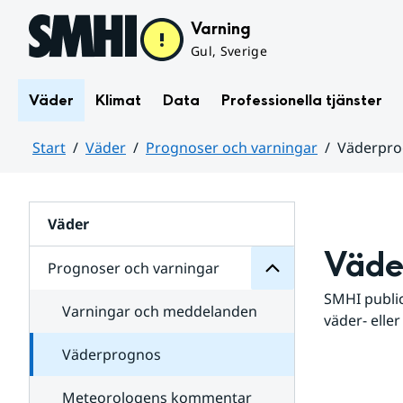
Hoppa till sidans innehåll
Varning
Gul, Sverige
Väder
Klimat
Data
Professionella tjänster
Start
Väder
Prognoser och varningar
Väderpr
varningar
och
Huvudinnehåll
Prognoser
för
Undersidor
Väder
Väde
Prognoser och varningar
SMHI public
Varningar och meddelanden
väder- eller
Väderprognos
Meteorologens kommentar