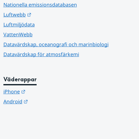
Nationella emissionsdatabasen
Länk till annan webbplats.
Luftwebb
Luftmiljödata
VattenWebb
Datavärdskap, oceanografi och marinbiologi
Datavärdskap för atmosfärkemi
Väderappar
Länk till annan webbplats.
iPhone
Länk till annan webbplats.
Android