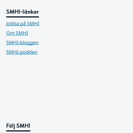
SMHI-länkar
Jobba på SMHI
Om SMHI
SMHI-bloggen
SMHI-podden
Följ SMHI