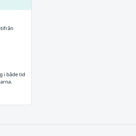
tifrån 
i både tid 
rarna.