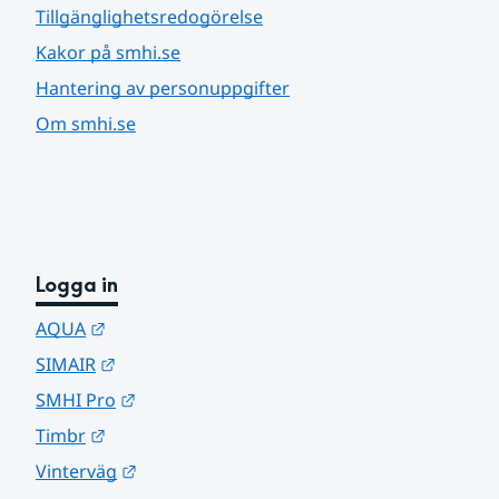
Tillgänglighetsredogörelse
Kakor på smhi.se
Hantering av personuppgifter
Om smhi.se
Logga in
Länk till annan webbplats.
AQUA
Länk till annan webbplats.
SIMAIR
Länk till annan webbplats.
SMHI Pro
Länk till annan webbplats.
Timbr
Länk till annan webbplats.
Vinterväg