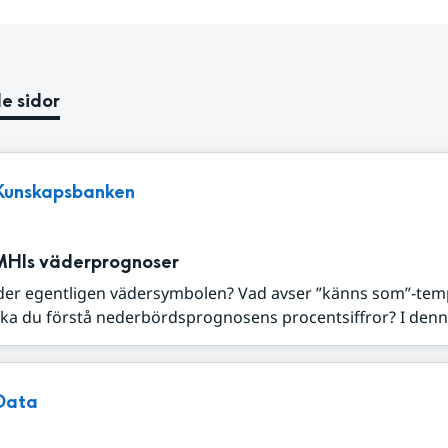
e sidor
Kunskapsbanken
MHIs väderprognoser
der egentligen vädersymbolen? Vad avser ”känns som”-tem
ka du förstå nederbördsprognosens procentsiffror? I denna
Data