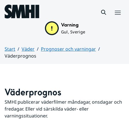
Hoppa till sidans innehåll
Meny
Varning
Gul, Sverige
Start
Väder
Prognoser och varningar
Väderprognos
Huvudinnehåll
Väderprognos
SMHI publicerar väderfilmer måndagar, onsdagar och 
fredagar. Eller vid särskilda väder- eller 
varningssituationer.