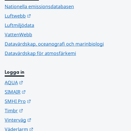
Nationella emissionsdatabasen
Länk till annan webbplats.
Luftwebb
Luftmiljödata
VattenWebb
Datavärdskap, oceanografi och marinbiologi
Datavärdskap för atmosfärkemi
Logga in
Länk till annan webbplats.
AQUA
Länk till annan webbplats.
SIMAIR
Länk till annan webbplats.
SMHI Pro
Länk till annan webbplats.
Timbr
Länk till annan webbplats.
Vinterväg
Länk till annan webbplats.
Väderlarm