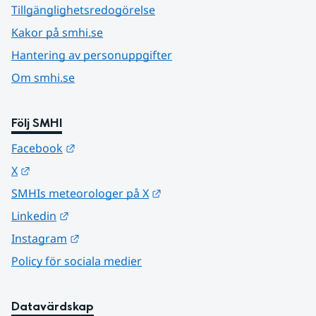
Tillgänglighetsredogörelse
Kakor på smhi.se
Hantering av personuppgifter
Om smhi.se
Följ SMHI
Länk till annan webbplats.
Facebook
Länk till annan webbplats.
X
Länk till annan webbplats.
SMHIs meteorologer på X
Länk till annan webbplats.
Linkedin
Länk till annan webbplats.
Instagram
Policy för sociala medier
Datavärdskap