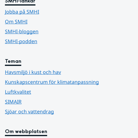
SMHI-länkar
Jobba på SMHI
Om SMHI
SMHI-bloggen
SMHI-podden
Teman
Havsmiljö i kust och hav
Kunskapscentrum för klimatanpassning
Luftkvalitet
SIMAIR
Sjöar och vattendrag
Om webbplatsen