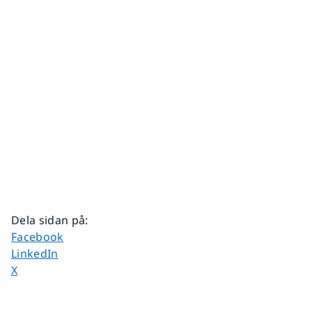
Dela sidan på
:
Dela sidan på
Facebook
Dela sidan på
LinkedIn
Dela sidan på
X