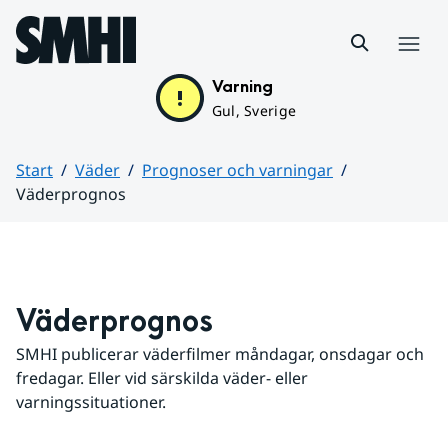
Hoppa till sidans innehåll
Meny
Varning
Gul, Sverige
Start
Väder
Prognoser och varningar
Väderprognos
Huvudinnehåll
Väderprognos
SMHI publicerar väderfilmer måndagar, onsdagar och 
fredagar. Eller vid särskilda väder- eller 
varningssituationer.