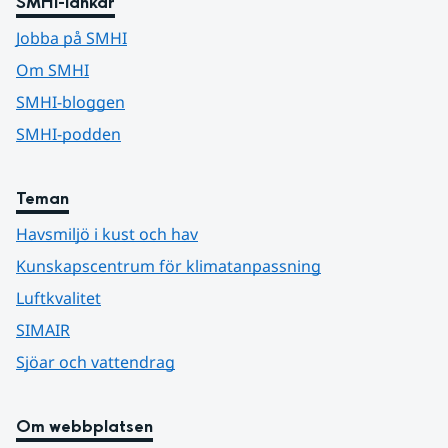
SMHI-länkar
Jobba på SMHI
Om SMHI
SMHI-bloggen
SMHI-podden
Teman
Havsmiljö i kust och hav
Kunskapscentrum för klimatanpassning
Luftkvalitet
SIMAIR
Sjöar och vattendrag
Om webbplatsen