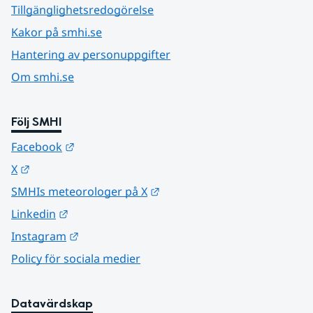
Tillgänglighetsredogörelse
Kakor på smhi.se
Hantering av personuppgifter
Om smhi.se
Följ SMHI
Länk till annan webbplats.
Facebook
Länk till annan webbplats.
X
Länk till annan webbplats.
SMHIs meteorologer på X
Länk till annan webbplats.
Linkedin
Länk till annan webbplats.
Instagram
Policy för sociala medier
Datavärdskap