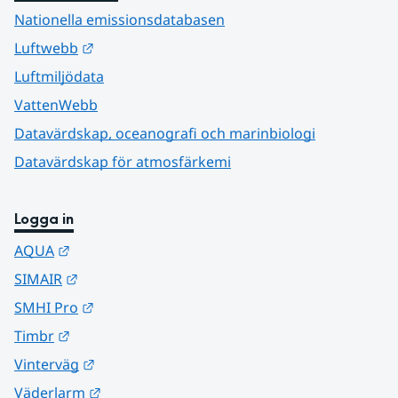
Nationella emissionsdatabasen
Länk till annan webbplats.
Luftwebb
Luftmiljödata
VattenWebb
Datavärdskap, oceanografi och marinbiologi
Datavärdskap för atmosfärkemi
Logga in
Länk till annan webbplats.
AQUA
Länk till annan webbplats.
SIMAIR
Länk till annan webbplats.
SMHI Pro
Länk till annan webbplats.
Timbr
Länk till annan webbplats.
Vinterväg
Länk till annan webbplats.
Väderlarm