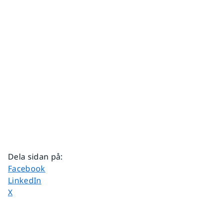
Dela sidan på
:
Dela sidan på
Facebook
Dela sidan på
LinkedIn
Dela sidan på
X