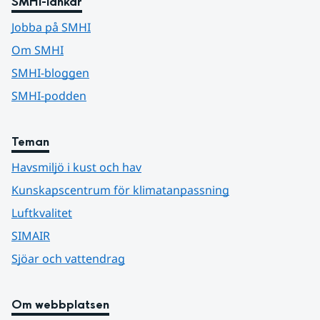
SMHI-länkar
Jobba på SMHI
Om SMHI
SMHI-bloggen
SMHI-podden
Teman
Havsmiljö i kust och hav
Kunskapscentrum för klimatanpassning
Luftkvalitet
SIMAIR
Sjöar och vattendrag
Om webbplatsen