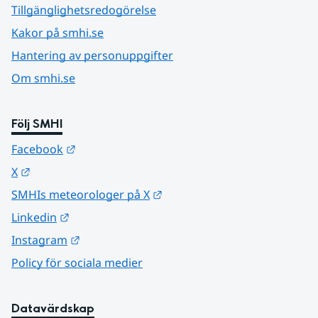
Tillgänglighetsredogörelse
Kakor på smhi.se
Hantering av personuppgifter
Om smhi.se
Följ SMHI
Länk till annan webbplats.
Facebook
Länk till annan webbplats.
X
Länk till annan webbplats.
SMHIs meteorologer på X
Länk till annan webbplats.
Linkedin
Länk till annan webbplats.
Instagram
Policy för sociala medier
Datavärdskap