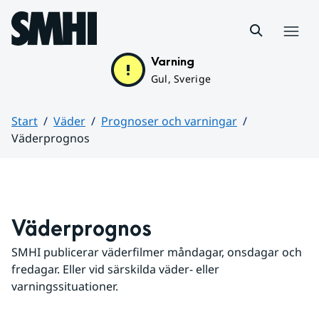
Hoppa till sidans innehåll
Meny
Varning
Gul, Sverige
Start
Väder
Prognoser och varningar
Väderprognos
Huvudinnehåll
Väderprognos
SMHI publicerar väderfilmer måndagar, onsdagar och 
fredagar. Eller vid särskilda väder- eller 
varningssituationer.