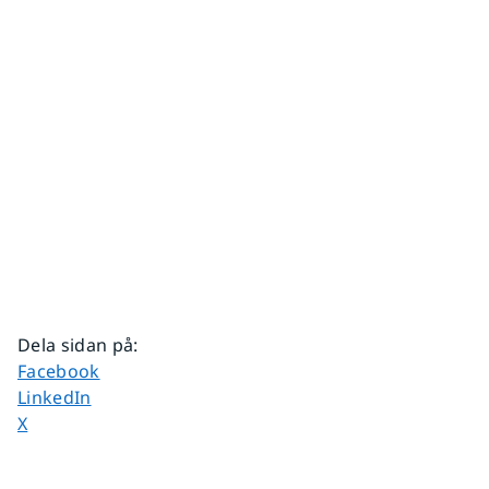
Dela sidan på
:
Dela sidan på
Facebook
Dela sidan på
LinkedIn
Dela sidan på
X