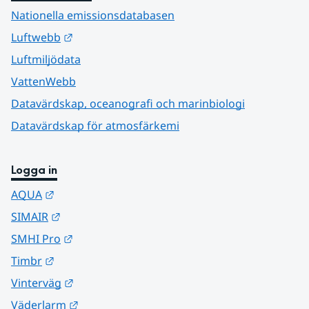
Nationella emissionsdatabasen
Länk till annan webbplats.
Luftwebb
Luftmiljödata
VattenWebb
Datavärdskap, oceanografi och marinbiologi
Datavärdskap för atmosfärkemi
Logga in
Länk till annan webbplats.
AQUA
Länk till annan webbplats.
SIMAIR
Länk till annan webbplats.
SMHI Pro
Länk till annan webbplats.
Timbr
Länk till annan webbplats.
Vinterväg
Länk till annan webbplats.
Väderlarm