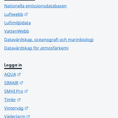
Nationella emissionsdatabasen
Länk till annan webbplats.
Luftwebb
Luftmiljödata
VattenWebb
Datavärdskap, oceanografi och marinbiologi
Datavärdskap för atmosfärkemi
Logga in
Länk till annan webbplats.
AQUA
Länk till annan webbplats.
SIMAIR
Länk till annan webbplats.
SMHI Pro
Länk till annan webbplats.
Timbr
Länk till annan webbplats.
Vinterväg
Länk till annan webbplats.
Väderlarm