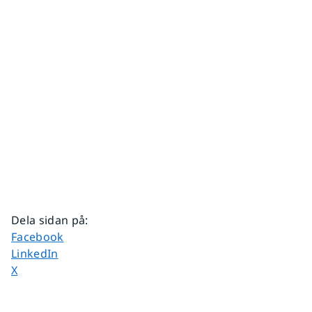
Dela sidan på
:
Dela sidan på
Facebook
Dela sidan på
LinkedIn
Dela sidan på
X