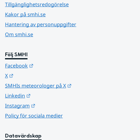
Tillgänglighetsredogörelse
Kakor på smhi.se
Hantering av personuppgifter
Om smhi.se
Följ SMHI
Länk till annan webbplats.
Facebook
Länk till annan webbplats.
X
Länk till annan webbplats.
SMHIs meteorologer på X
Länk till annan webbplats.
Linkedin
Länk till annan webbplats.
Instagram
Policy för sociala medier
Datavärdskap