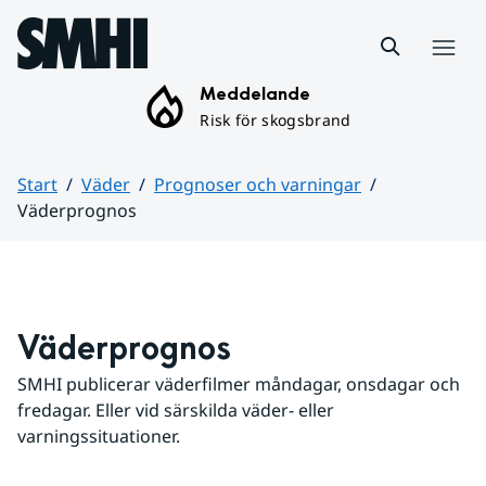
Hoppa till sidans innehåll
Meny
Meddelande
Risk för skogsbrand
Start
Väder
Prognoser och varningar
Väderprognos
Huvudinnehåll
Väderprognos
SMHI publicerar väderfilmer måndagar, onsdagar och 
fredagar. Eller vid särskilda väder- eller 
varningssituationer.