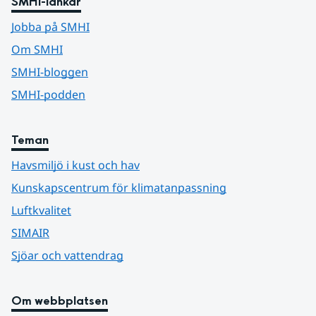
SMHI-länkar
Jobba på SMHI
Om SMHI
SMHI-bloggen
SMHI-podden
Teman
Havsmiljö i kust och hav
Kunskapscentrum för klimatanpassning
Luftkvalitet
SIMAIR
Sjöar och vattendrag
Om webbplatsen