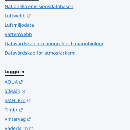
Nationella emissionsdatabasen
Länk till annan webbplats.
Luftwebb
Luftmiljödata
VattenWebb
Datavärdskap, oceanografi och marinbiologi
Datavärdskap för atmosfärkemi
Logga in
Länk till annan webbplats.
AQUA
Länk till annan webbplats.
SIMAIR
Länk till annan webbplats.
SMHI Pro
Länk till annan webbplats.
Timbr
Länk till annan webbplats.
Vinterväg
Länk till annan webbplats.
Väderlarm