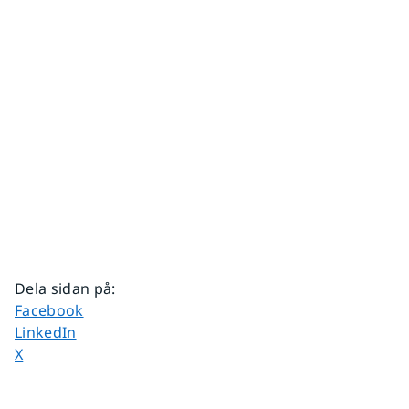
Dela sidan på
:
Dela sidan på
Facebook
Dela sidan på
LinkedIn
Dela sidan på
X