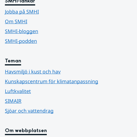
SMHI-länkar
Jobba på SMHI
Om SMHI
SMHI-bloggen
SMHI-podden
Teman
Havsmiljö i kust och hav
Kunskapscentrum för klimatanpassning
Luftkvalitet
SIMAIR
Sjöar och vattendrag
Om webbplatsen