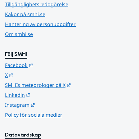
Tillgänglighetsredogörelse
Kakor på smhi.se
Hantering av personuppgifter
Om smhi.se
Följ SMHI
Länk till annan webbplats.
Facebook
Länk till annan webbplats.
X
Länk till annan webbplats.
SMHIs meteorologer på X
Länk till annan webbplats.
Linkedin
Länk till annan webbplats.
Instagram
Policy för sociala medier
Datavärdskap