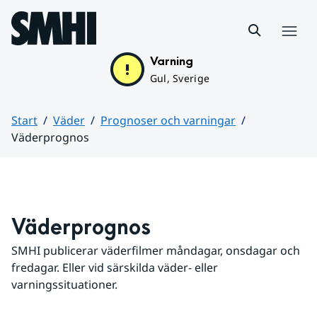
Hoppa till sidans innehåll
Meny
Varning
Gul, Sverige
Start
Väder
Prognoser och varningar
Väderprognos
Huvudinnehåll
Väderprognos
SMHI publicerar väderfilmer måndagar, onsdagar och 
fredagar. Eller vid särskilda väder- eller 
varningssituationer.