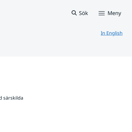
Sök
Meny
In English
 särskilda 