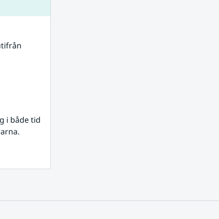
tifrån 
i både tid 
rarna.