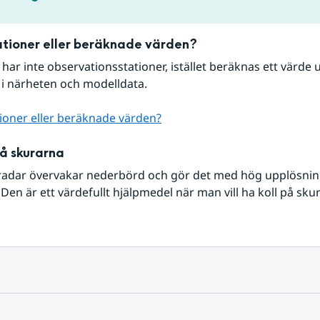
tioner eller beräknade värden?
r har inte observationsstationer, istället beräknas ett värde u
 i närheten och modelldata.
ioner eller beräknade värden?
på skurarna
radar övervakar nederbörd och gör det med hög upplösning 
Den är ett värdefullt hjälpmedel när man vill ha koll på sku