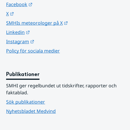
Länk till annan webbplats.
Facebook
Länk till annan webbplats.
X
Länk till annan webbplats.
SMHIs meteorologer på X
Länk till annan webbplats.
Linkedin
Länk till annan webbplats.
Instagram
Policy för sociala medier
Publikationer
SMHI ger regelbundet ut tidskrifter, rapporter och 
faktablad.
Sök publikationer
Nyhetsbladet Medvind