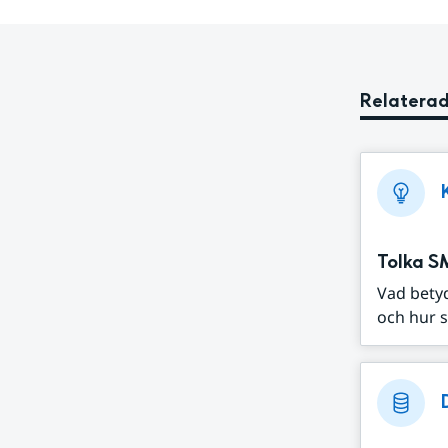
Relaterad
Tolka S
Vad bety
och hur s