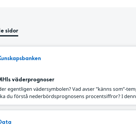
e sidor
Kunskapsbanken
MHIs väderprognoser
der egentligen vädersymbolen? Vad avser ”känns som”-tem
ka du förstå nederbördsprognosens procentsiffror? I denna
Data