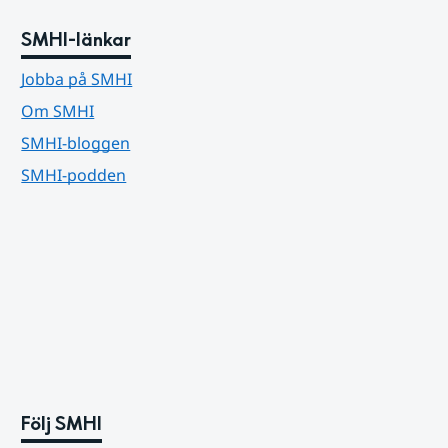
SMHI-länkar
Jobba på SMHI
Om SMHI
SMHI-bloggen
SMHI-podden
Följ SMHI