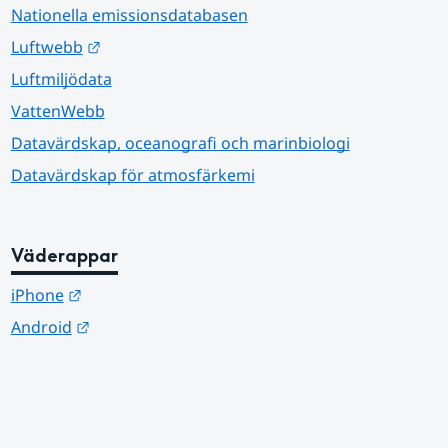
Nationella emissionsdatabasen
Länk till annan webbplats.
Luftwebb
Luftmiljödata
VattenWebb
Datavärdskap, oceanografi och marinbiologi
Datavärdskap för atmosfärkemi
Väderappar
Länk till annan webbplats.
iPhone
Länk till annan webbplats.
Android