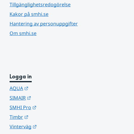
Tillgänglighetsredogörelse
Kakor på smhi.se
Hantering av personuppgifter
Om smhi.se
Logga in
Länk till annan webbplats.
AQUA
Länk till annan webbplats.
SIMAIR
Länk till annan webbplats.
SMHI Pro
Länk till annan webbplats.
Timbr
Länk till annan webbplats.
Vinterväg