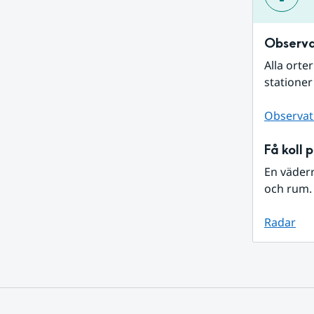
Observa
Alla orte
stationer
Observat
Få koll 
En väder
och rum. 
Radar