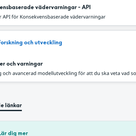
ensbaserade vädervarningar - API
r API för Konsekvensbaserade vädervarningar
Forskning och utveckling
er och varningar
 och avancerad modellutveckling för att du ska veta vad s
e länkar
Lär dig mer