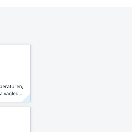
peraturen,
 vägled...