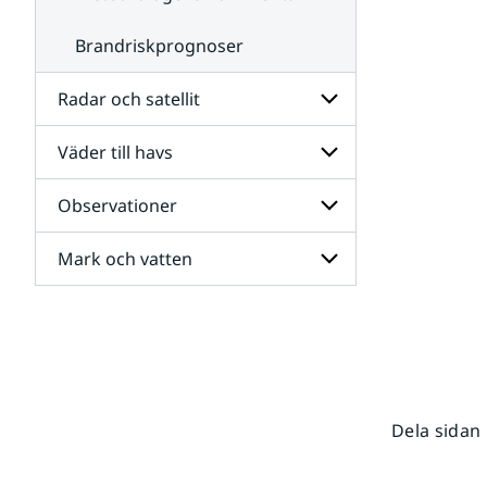
Brandriskprognoser
Radar och satellit
Väder till havs
Undersidor
för
Radar
Observationer
Undersidor
och
för
satellit
Väder
Mark och vatten
Undersidor
till
för
havs
Observationer
Undersidor
för
Mark
och
vatten
Dela sidan