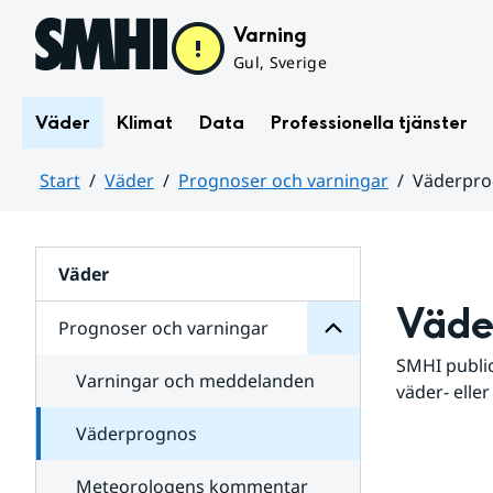
Hoppa till sidans innehåll
Varning
Gul, Sverige
Väder
Klimat
Data
Professionella tjänster
Start
Väder
Prognoser och varningar
Väderpr
varningar
och
Huvudinnehåll
Prognoser
för
Undersidor
Väder
Väde
Prognoser och varningar
SMHI public
Varningar och meddelanden
väder- eller
Väderprognos
Meteorologens kommentar