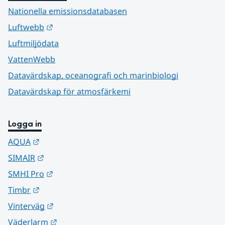
Nationella emissionsdatabasen
Länk till annan webbplats.
Luftwebb
Luftmiljödata
VattenWebb
Datavärdskap, oceanografi och marinbiologi
Datavärdskap för atmosfärkemi
Logga in
Länk till annan webbplats.
AQUA
Länk till annan webbplats.
SIMAIR
Länk till annan webbplats.
SMHI Pro
Länk till annan webbplats.
Timbr
Länk till annan webbplats.
Vinterväg
Länk till annan webbplats.
Väderlarm