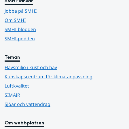
SMHI-länkar
Jobba på SMHI
Om SMHI
SMHI-bloggen
SMHI-podden
Teman
Havsmiljö i kust och hav
Kunskapscentrum för klimatanpassning
Luftkvalitet
SIMAIR
Sjöar och vattendrag
Om webbplatsen