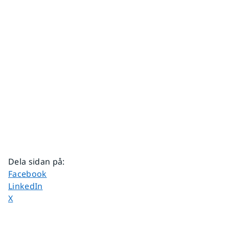
Dela sidan på
:
Dela sidan på
Facebook
Dela sidan på
LinkedIn
Dela sidan på
X