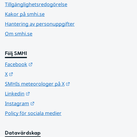
Tillgänglighetsredogörelse
Kakor på smhi.se
Hantering av personuppgifter
Om smhi.se
Följ SMHI
Länk till annan webbplats.
Facebook
Länk till annan webbplats.
X
Länk till annan webbplats.
SMHIs meteorologer på X
Länk till annan webbplats.
Linkedin
Länk till annan webbplats.
Instagram
Policy för sociala medier
Datavärdskap