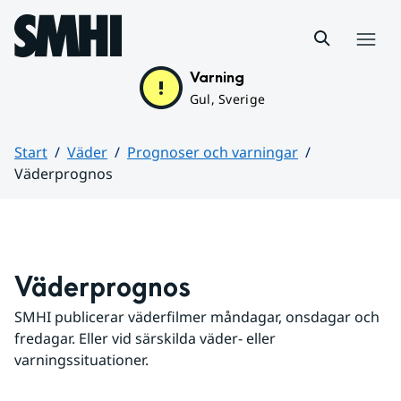
Hoppa till sidans innehåll
Meny
Varning
Gul, Sverige
Start
Väder
Prognoser och varningar
Väderprognos
Huvudinnehåll
Väderprognos
SMHI publicerar väderfilmer måndagar, onsdagar och 
fredagar. Eller vid särskilda väder- eller 
varningssituationer.