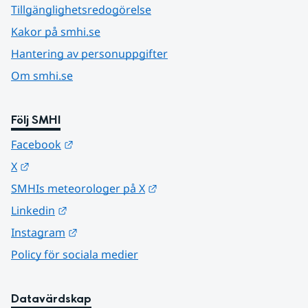
Tillgänglighetsredogörelse
Kakor på smhi.se
Hantering av personuppgifter
Om smhi.se
Följ SMHI
Länk till annan webbplats.
Facebook
Länk till annan webbplats.
X
Länk till annan webbplats.
SMHIs meteorologer på X
Länk till annan webbplats.
Linkedin
Länk till annan webbplats.
Instagram
Policy för sociala medier
Datavärdskap