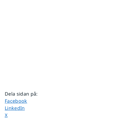
Dela sidan på
:
Dela sidan på
Facebook
Dela sidan på
LinkedIn
Dela sidan på
X