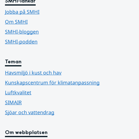
SMHI-länkar
Jobba på SMHI
Om SMHI
SMHI-bloggen
SMHI-podden
Teman
Havsmiljö i kust och hav
Kunskapscentrum för klimatanpassning
Luftkvalitet
SIMAIR
Sjöar och vattendrag
Om webbplatsen