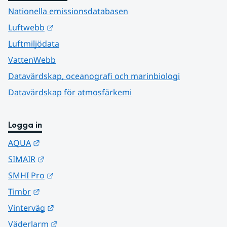
Nationella emissionsdatabasen
Länk till annan webbplats.
Luftwebb
Luftmiljödata
VattenWebb
Datavärdskap, oceanografi och marinbiologi
Datavärdskap för atmosfärkemi
Logga in
Länk till annan webbplats.
AQUA
Länk till annan webbplats.
SIMAIR
Länk till annan webbplats.
SMHI Pro
Länk till annan webbplats.
Timbr
Länk till annan webbplats.
Vinterväg
Länk till annan webbplats.
Väderlarm