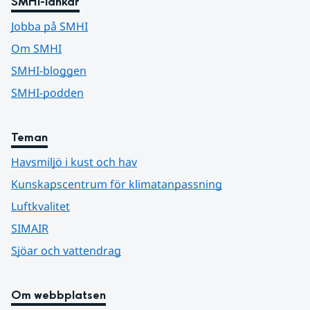
SMHI-länkar
Jobba på SMHI
Om SMHI
SMHI-bloggen
SMHI-podden
Teman
Havsmiljö i kust och hav
Kunskapscentrum för klimatanpassning
Luftkvalitet
SIMAIR
Sjöar och vattendrag
Om webbplatsen