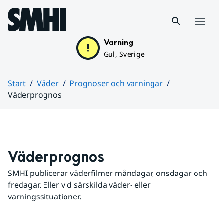
Hoppa till sidans innehåll
Meny
Varning
Gul, Sverige
Start
Väder
Prognoser och varningar
Väderprognos
Huvudinnehåll
Väderprognos
SMHI publicerar väderfilmer måndagar, onsdagar och 
fredagar. Eller vid särskilda väder- eller 
varningssituationer.