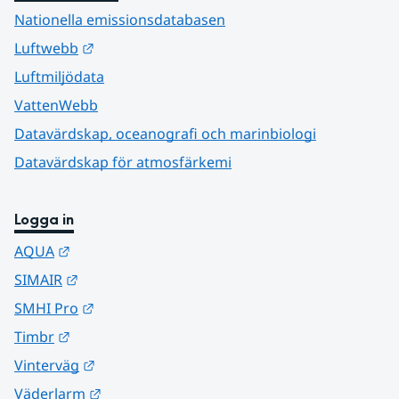
Nationella emissionsdatabasen
Länk till annan webbplats.
Luftwebb
Luftmiljödata
VattenWebb
Datavärdskap, oceanografi och marinbiologi
Datavärdskap för atmosfärkemi
Logga in
Länk till annan webbplats.
AQUA
Länk till annan webbplats.
SIMAIR
Länk till annan webbplats.
SMHI Pro
Länk till annan webbplats.
Timbr
Länk till annan webbplats.
Vinterväg
Länk till annan webbplats.
Väderlarm