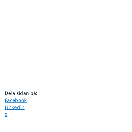
Dela sidan på
:
Dela sidan på
Facebook
Dela sidan på
LinkedIn
Dela sidan på
X