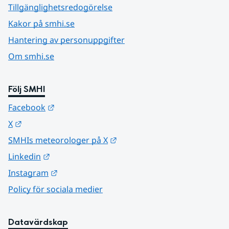
Tillgänglighetsredogörelse
Kakor på smhi.se
Hantering av personuppgifter
Om smhi.se
Följ SMHI
Länk till annan webbplats.
Facebook
Länk till annan webbplats.
X
Länk till annan webbplats.
SMHIs meteorologer på X
Länk till annan webbplats.
Linkedin
Länk till annan webbplats.
Instagram
Policy för sociala medier
Datavärdskap